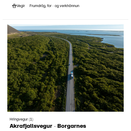
Vegir
Frumdrög, for - og verkhönnun
Hringvegur (1)
Akrafjallsvegur - Borgarnes