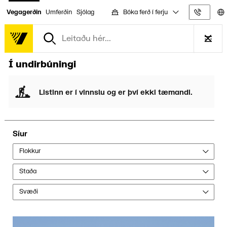
Bóka ferð í ferju
Vegagerðin
Umferðin
Sjólag
Upplýs
Í undirbúningi
Listinn er í vinnslu og er því ekki tæmandi.
Síur
Flokkur
Staða
Svæði