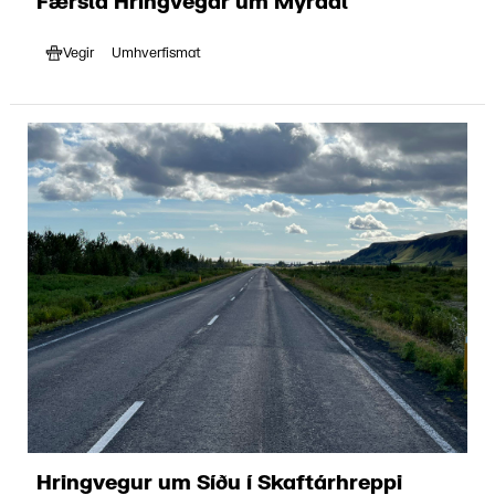
Færsla Hringvegar um Mýrdal
Vegir
Umhverfismat
Hringvegur um Síðu í Skaftárhreppi