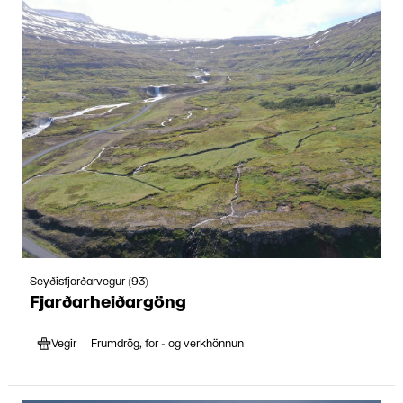
Seyðisfjarðarvegur (93)
Fjarðar­heiðar­göng
Vegir
Frumdrög, for - og verkhönnun