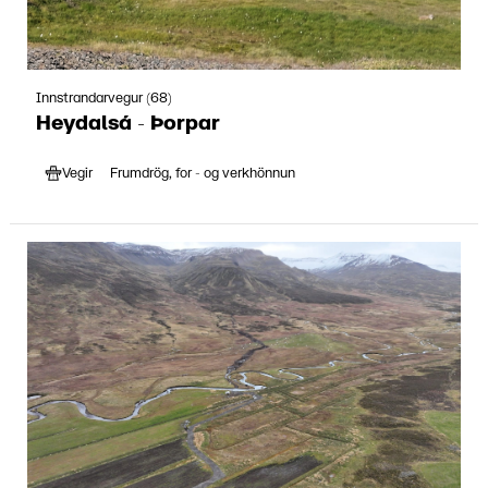
Innstrandarvegur (68)
Heydalsá - Þorpar
Vegir
Frumdrög, for - og verkhönnun