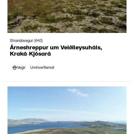
Strandavegur (643)
Árneshreppur um Veiðileysuháls,
Kraká-Kjósará
Vegir
Umhverfismat