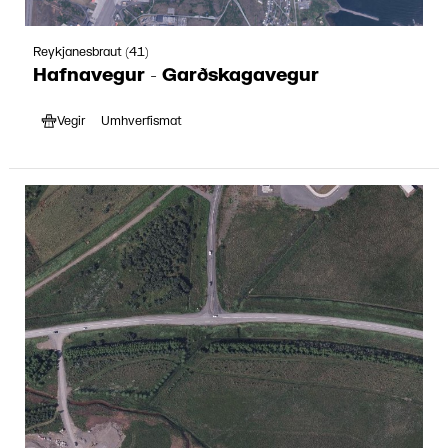
Reykjanesbraut (41)
Hafnavegur - Garðskagavegur
Vegir
Umhverfismat