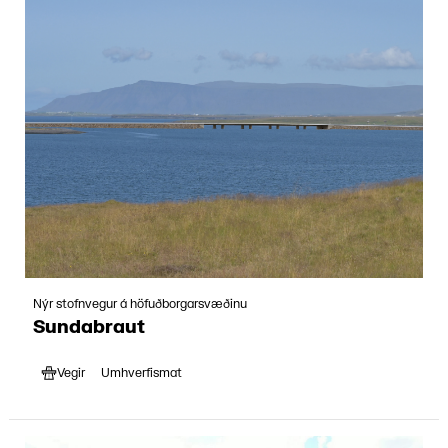
Nýr stofnvegur á höfuðborgarsvæðinu
Sundabraut
Vegir
Umhverfismat