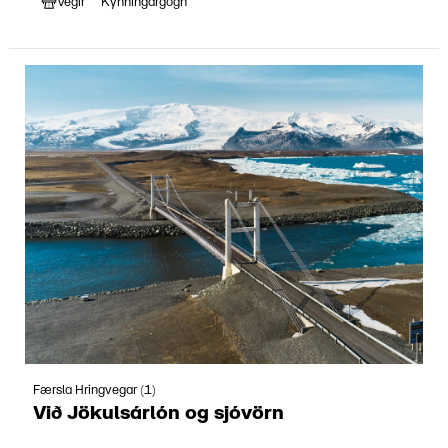
Vegir
Kynningargögn
Færsla Hringvegar (1)
Við Jökulsárlón og sjóvörn