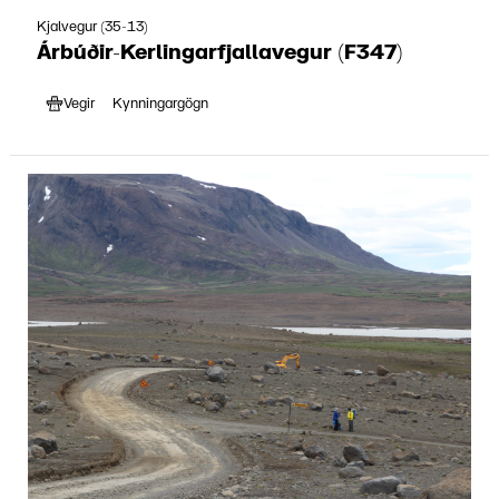
Kjalvegur (35-13)
Árbúðir-Kerlingarfjallavegur (F347)
Vegir
Kynningargögn