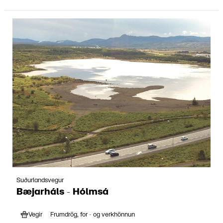
Suðurlandsvegur
Bæjarháls - Hólmsá
Vegir
Frumdrög, for - og verkhönnun