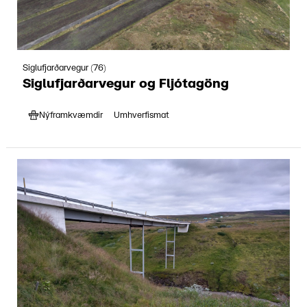
Siglufjarðarvegur (76)
Siglufjarðarvegur og Fljótagöng
Nýframkvæmdir
Umhverfismat