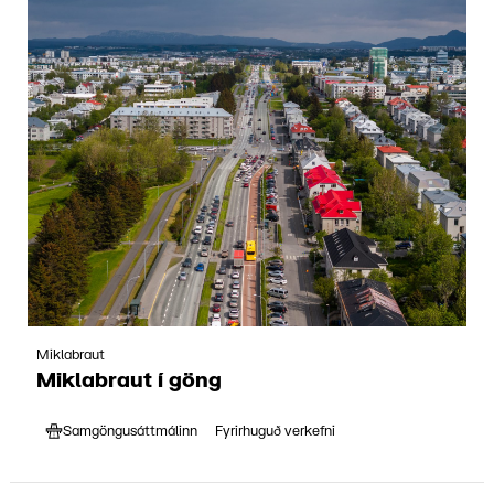
Miklabraut
Miklabraut í göng
Samgöngusáttmálinn
Fyrirhuguð verkefni