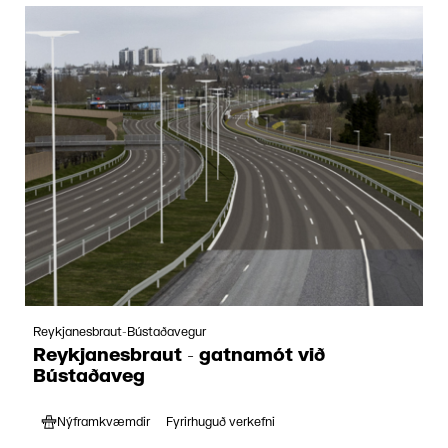
Reykjanesbraut-Bústaðavegur
Reykjanesbraut - gatnamót við
Bústaðaveg
Nýframkvæmdir
Fyrirhuguð verkefni