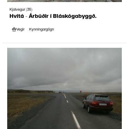
Kjalvegur (35)
Hvítá - Árbúðir í Bláskógabyggð.
Vegir
Kynningargögn