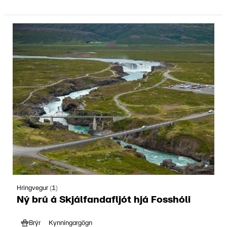
Hringvegur (1)
Ný brú á Skjálfandafljót hjá Fosshóli
Brýr
Kynningargögn