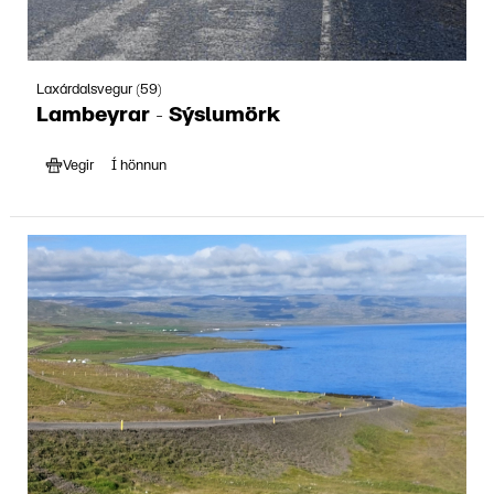
Laxárdalsvegur (59)
Lambeyrar - Sýslumörk
Vegir
Í hönnun