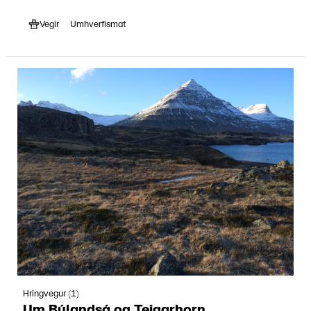
Vegir
Umhverfismat
Hringvegur (1)
Um Búlandsá og Teigarhorn