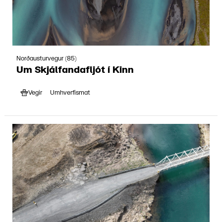
Norðausturvegur (85)
Um Skjálfandafljót í Kinn
Vegir
Umhverfismat