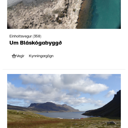
Einholtsvegur (358)
Um Bláskógabyggð
Vegir
Kynningargögn