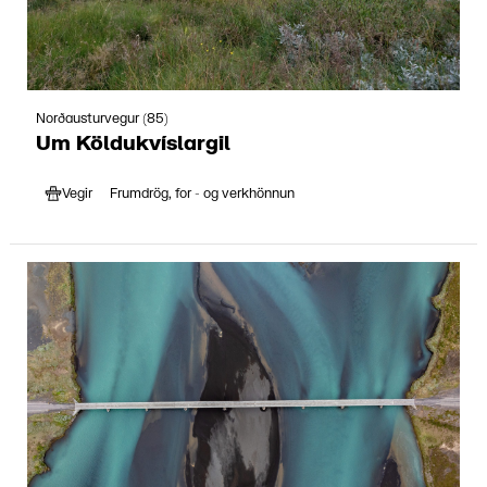
Norðausturvegur (85)
Um Köldukvíslargil
Vegir
Frumdrög, for - og verkhönnun