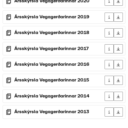
Ársskýrsla Vegagerðarinnar 2020
Upplýsingar
Sækja 
Ársskýrsla Vegagerðarinnar 2019
Upplýsingar
Sækja 
Ársskýrsla Vegagerðarinnar 2018
Upplýsingar
Sækja 
Ársskýrsla Vegagerðarinnar 2017
Upplýsingar
Sækja 
Ársskýrsla Vegagerðarinnar 2016
Upplýsingar
Sækja 
Ársskýrsla Vegagerðarinnar 2015
Upplýsingar
Sækja 
Ársskýrsla Vegagerðarinnar 2014
Upplýsingar
Sækja 
Ársskýrsla Vegagerðarinnar 2013
Upplýsingar
Sækja 