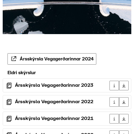
Ársskýrsla Vegagerðarinnar 2024
Eldri skýrslur
Ársskýrsla Vegagerðarinnar 2023
Upplýsingar
Sækja 
Ársskýrsla Vegagerðarinnar 2022
Upplýsingar
Sækja 
Ársskýrsla Vegagerðarinnar 2021
Upplýsingar
Sækja 