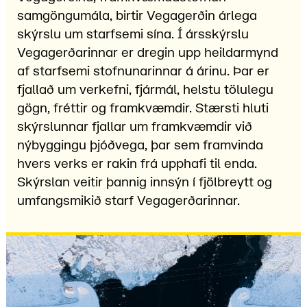
samgöngumála, birtir Vegagerðin árlega
skýrslu um starfsemi sína. Í ársskýrslu
Vegagerðarinnar er dregin upp heildarmynd
af starfsemi stofnunarinnar á árinu. Þar er
fjallað um verkefni, fjármál, helstu tölulegu
gögn, fréttir og framkvæmdir. Stærsti hluti
skýrslunnar fjallar um framkvæmdir við
nýbyggingu þjóðvega, þar sem framvinda
hvers verks er rakin frá upphafi til enda.
Skýrslan veitir þannig innsýn í fjölbreytt og
umfangsmikið starf Vegagerðarinnar.