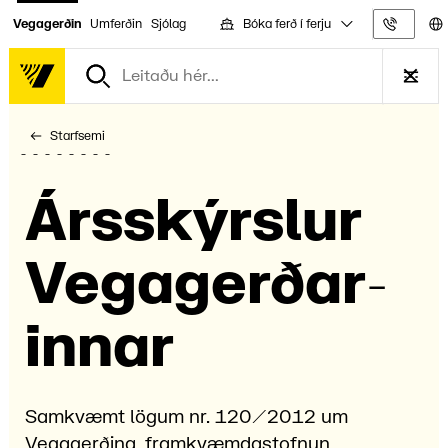
Bóka ferð í ferju
Vegagerðin
Umferðin
Sjólag
Upplýs
Starfsemi
Ársskýrslur
Vega­gerðar­
innar
Samkvæmt lögum nr. 120/2012 um
Vegagerðina, framkvæmdastofnun