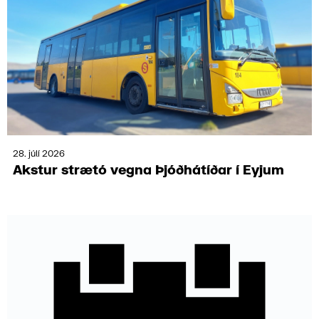
28. júlí 2026
Akstur strætó vegna Þjóð­hátíðar í Eyjum