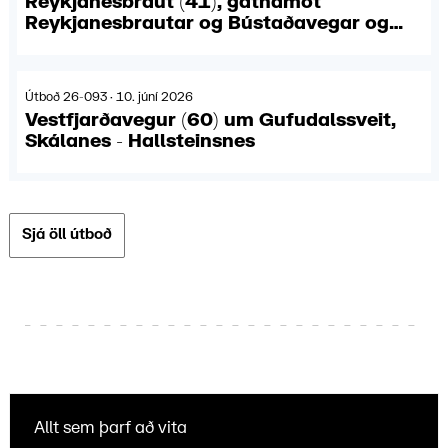
Reykjanesbraut (41), gatnamót
Reykjanesbrautar og Bústaðavegar og
hluti 3. lotu Borgarlínu, hönnun
Útboð 26-093 · 10. júní 2026
Vestfjarðavegur (60) um Gufudalssveit,
Skálanes - Hallsteinsnes
Sjá öll útboð
Allt sem þarf að vita