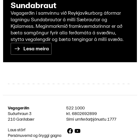
Sundabraut
Vegagerðin í samvinnu við Reykjavíkurborg áformar
lagningu Sundabrautar á milli Sæbrautar og
Kjalarness. Meginmarkmið framkvæmdarinnar er að
bæta samgöngur fyrir alla ferðamáta á svæðinu,
stytta vegalengdir og bæta tengingar á milli svæða.
Lesa meira
Vegagerðin
522 1000
Suðurhraun 3
kt.
6802692899
210 Garðabær
Sími umferðarþjónustu
1777
Facebook
YouTube
Laus störf
Persónuvernd og öryggi gagna