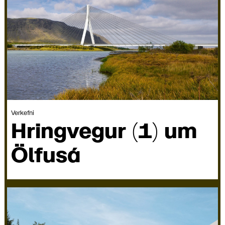
Verkefni
Hring­vegur (1) um
Ölfusá