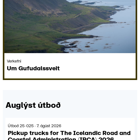
Verkefni
Um Gufu­dals­sveit
Auglýst útboð
Útboð 25-025 · 7. ágúst 2026
Pickup trucks for The Icelandic Road and
Coastal Administration (IRCA) 2026