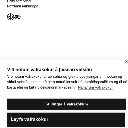
Hafa samband
Rafrænir reikningar
Jafnlaunavottun
Græn Skref
Við notum vafrakökur á þessari vefsíðu
Við notum vafrakökur til að safna og greina upplýsingar um notkun og
virkni vefsíðunnar, til að geta notað lausnir frá samfélagsmiðlum og til að
bæta efni og birta viðeigandi markaðsefni.
Nánar um vafrakökur
Stillingar á vafrakökum
Leyfa vafrakökur
Getum við aðstoðað