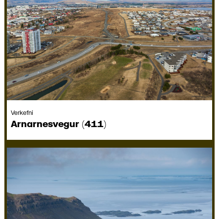
Verkefni
Arnar­nesvegur (411)