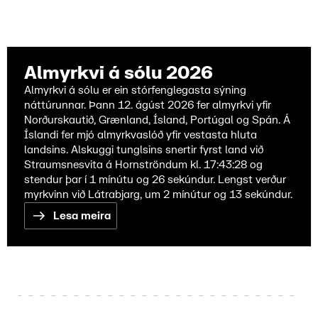
Almyrkvi á sólu 2026
Almyrkvi á sólu er ein stórfenglegasta sýning
náttúrunnar. Þann 12. ágúst 2026 fer almyrkvi yfir
Norðurskautið, Grænland, Ísland, Portúgal og Spán. Á
Íslandi fer mjó almyrkvaslóð yfir vestasta hluta
landsins. Alskuggi tunglsins snertir fyrst land við
Straumsnesvita á Hornströndum kl. 17:43:28 og
stendur þar í 1 mínútu og 26 sekúndur. Lengst verður
myrkvinn við Látrabjarg, um 2 mínútur og 13 sekúndur.
Lesa meira