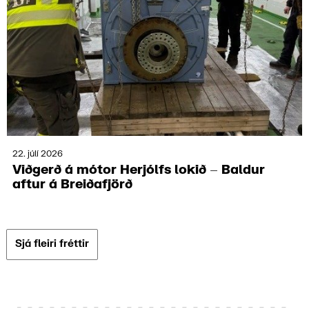
22. júlí 2026
Viðgerð á mótor Herjólfs lokið – Baldur
aftur á Breiða­fjörð
Sjá fleiri fréttir