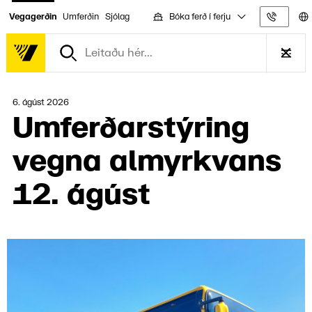
Bóka ferð í ferju
Vegagerðin
Umferðin
Sjólag
Upplýs
6. ágúst 2026
Umferðar­stýr­ing
vegna almyrkv­ans
12. ágúst