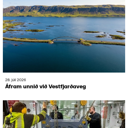
28. júlí 2026
Áfram unnið við Vest­fjarða­veg