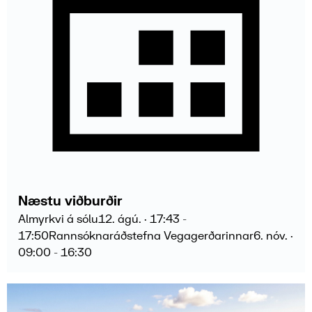
Næstu viðburðir
Almyrkvi á sólu
12
.
ágú
. ·
17:43
-
17:50
Rannsóknaráðstefna Vegagerðarinnar
6
.
nóv
. ·
09:00
- 16:30