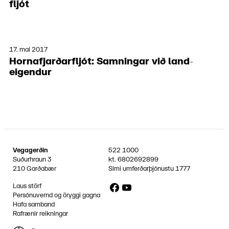
fljót
17. maí 2017
Horna­fjarðar­fljót: Samn­ingar við land­
eigendur
Vegagerðin
522 1000
Suðurhraun 3
kt.
6802692899
210 Garðabær
Sími umferðarþjónustu
1777
Facebook
YouTube
Laus störf
Persónuvernd og öryggi gagna
Hafa samband
Rafrænir reikningar