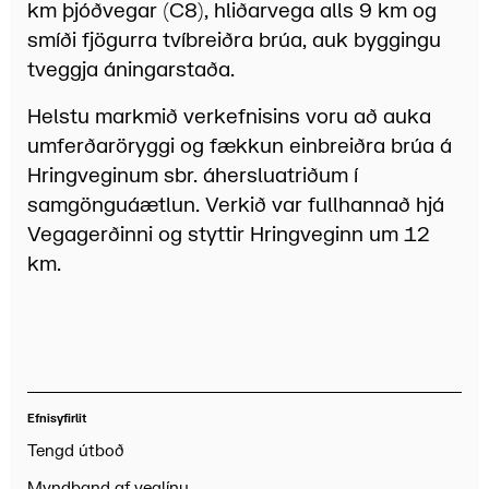
km þjóðvegar (C8), hliðarvega alls 9 km og
smíði fjögurra tvíbreiðra brúa, auk byggingu
tveggja áningarstaða.
Helstu markmið verkefnisins voru að auka
umferðaröryggi og fækkun einbreiðra brúa á
Hringveginum sbr. áhersluatriðum í
samgönguáætlun. Verkið var fullhannað hjá
Vegagerðinni og styttir Hringveginn um 12
km.
Efnisyfirlit
Tengd útboð
Myndband af veglínu