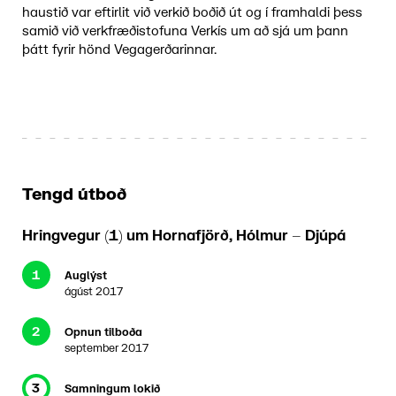
haustið var eftirlit við verkið boðið út og í framhaldi þess
samið við verkfræðistofuna Verkís um að sjá um þann
þátt fyrir hönd Vegagerðarinnar.
Tengd útboð
Hringvegur (1) um Hornafjörð, Hólmur – Djúpá
1
Auglýst
ágúst 2017
2
Opnun tilboða
september 2017
3
Samningum lokið