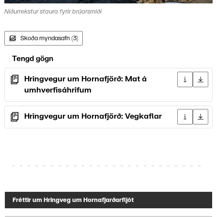
Niðurrekstur staura fyrir brúarsmíði
Skoða myndasafn (3)
Tengd gögn
Hringvegur um Hornafjörð: Mat á
Upplýsingar
Sækja 
umhverfisáhrifum
Hringvegur um Hornafjörð: Vegkaflar
Upplýsingar
Sækja 
Fréttir um Hringveg um Hornafjarðarfljót