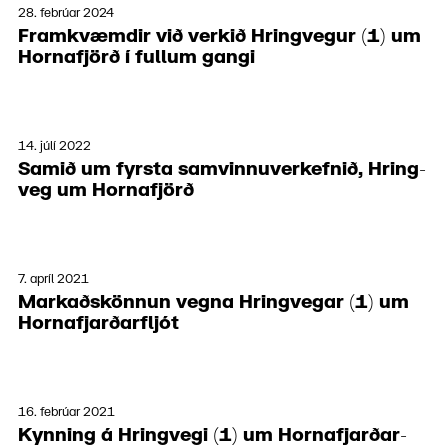
28. febrúar 2024
Fram­kvæmd­ir við verk­ið Hring­vegur (1) um
Horna­fjörð í full­um gangi
14. júlí 2022
Samið um fyrsta samvinnu­verk­efnið, Hring­
veg um Horna­fjörð
7. apríl 2021
Mark­aðskönn­un vegna Hring­vegar (1) um
Horna­fjarðar­fljót
16. febrúar 2021
Kynn­ing á Hring­vegi (1) um Horna­fjarðar­