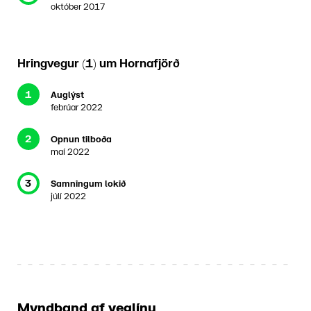
október 2017
Hringvegur (1) um Hornafjörð
1
Auglýst
febrúar 2022
2
Opnun tilboða
maí 2022
3
Samningum lokið
júlí 2022
Myndband af veglínu