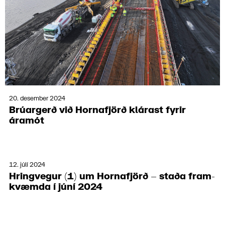
20. desember 2024
Brúar­gerð við Horna­fjörð klár­ast fyrir
áramót
12. júlí 2024
Hring­vegur (1) um Horna­fjörð – staða fram­
kvæmda í júní 2024