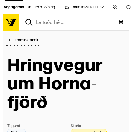
Bóka ferð í ferju
Vegagerðin
Umferðin
Sjólag
Upplýs
Framkvæmdir
Hring­vegur
um Horna­
fjörð
Tegund
Staða