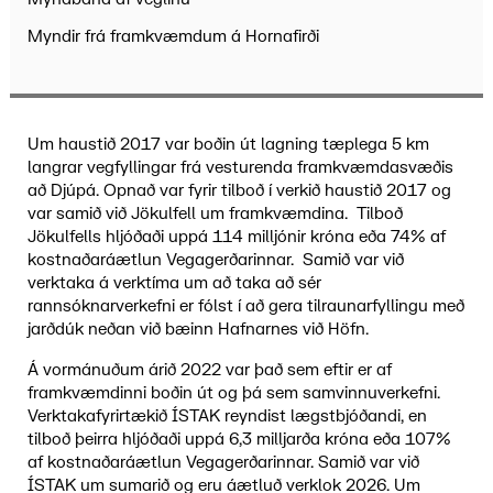
Myndir frá framkvæmdum á Hornafirði
Tengd útboð
Myndband af veglínu
Myndir frá framkvæmdum á Hornafirði
Um haustið 2017 var boðin út lagning tæplega 5 km
langrar vegfyllingar frá vesturenda framkvæmdasvæðis
að Djúpá. Opnað var fyrir tilboð í verkið haustið 2017 og
var samið við Jökulfell um framkvæmdina. Tilboð
Jökulfells hljóðaði uppá 114 milljónir króna eða 74% af
kostnaðaráætlun Vegagerðarinnar. Samið var við
verktaka á verktíma um að taka að sér
rannsóknarverkefni er fólst í að gera tilraunarfyllingu með
jarðdúk neðan við bæinn Hafnarnes við Höfn.
Á vormánuðum árið 2022 var það sem eftir er af
framkvæmdinni boðin út og þá sem samvinnuverkefni.
Verktakafyrirtækið ÍSTAK reyndist lægstbjóðandi, en
tilboð þeirra hljóðaði uppá 6,3 milljarða króna eða 107%
af kostnaðaráætlun Vegagerðarinnar. Samið var við
ÍSTAK um sumarið og eru áætluð verklok 2026. Um