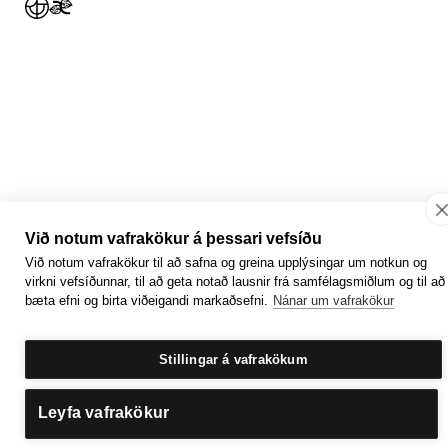
Jafnlaunavottun
Græn Skref
Við notum vafrakökur á þessari vefsíðu
Við notum vafrakökur til að safna og greina upplýsingar um notkun og
virkni vefsíðunnar, til að geta notað lausnir frá samfélagsmiðlum og til að
bæta efni og birta viðeigandi markaðsefni.
Nánar um vafrakökur
Stillingar á vafrakökum
Leyfa vafrakökur
Getum við aðstoðað