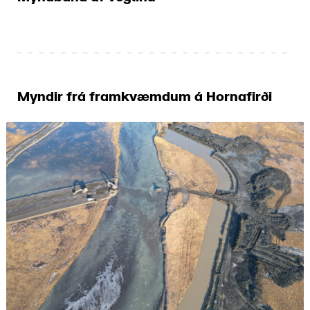
Myndir frá framkvæmdum á Hornafirði