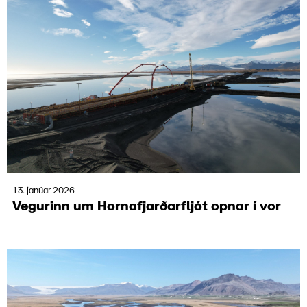
13. janúar 2026
Vegur­inn um Horna­fjarðar­fljót opnar í vor