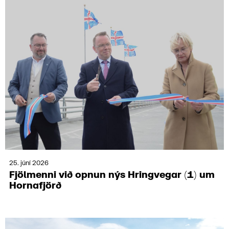
25. júní 2026
Fjöl­menni við opnun nýs Hring­vegar (1) um
Horna­fjörð