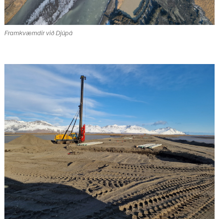
Framkvæmdir við Djúpá