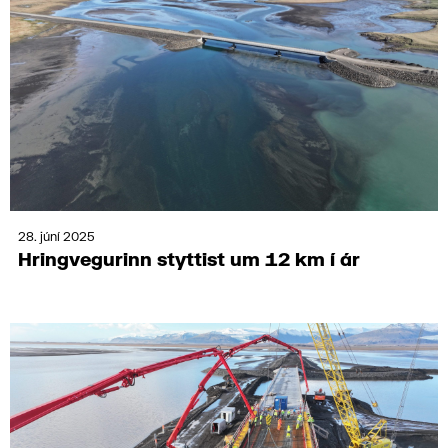
28. júní 2025
Hring­vegur­inn stytt­ist um 12 km í ár