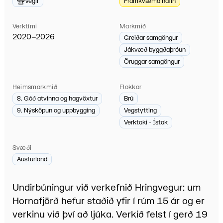
Vegir
Framkvæmd hafin
Verktími
Markmið
2020–2026
Greiðar samgöngur
Jákvæð byggðaþróun
Öruggar samgöngur
Heimsmarkmið
Flokkar
8. Góð atvinna og hagvöxtur
Brú
9. Nýsköpun og uppbygging
Vegstytting
Verktaki - Ístak
Svæði
Austurland
Undirbúningur við verkefnið Hringvegur: um
Hornafjörð hefur staðið yfir í rúm 15 ár og er
verkinu við því að ljúka. Verkið felst í gerð 19