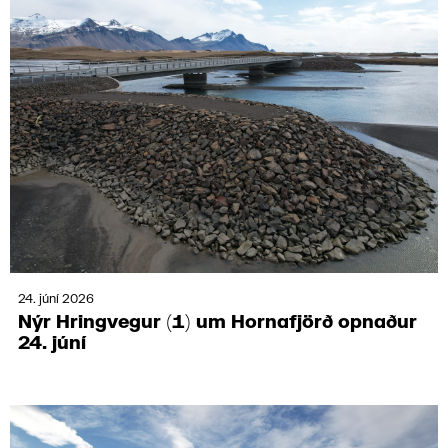
24. júní 2026
Nýr Hring­vegur (1) um Horna­fjörð opnaður
24. júní