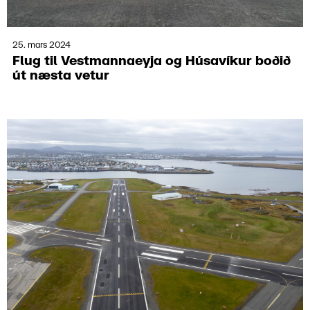
25. mars 2024
Flug til Vest­manna­eyja og Húsa­víkur boðið
út næsta vetur