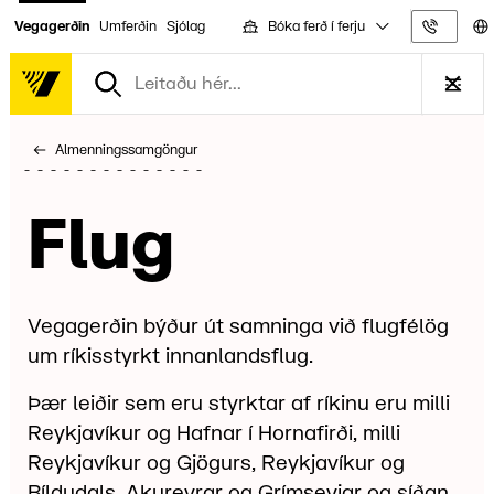
Bóka ferð í ferju
Vegagerðin
Umferðin
Sjólag
Upplýs
Almenningssamgöngur
Flug
Vegagerðin býður út samninga við flugfélög
um ríkisstyrkt innanlandsflug.
Þær leiðir sem eru styrktar af ríkinu eru milli
Reykjavíkur og Hafnar í Hornafirði, milli
Reykjavíkur og Gjögurs, Reykjavíkur og
Bíldudals, Akureyrar og Grímseyjar og síðan