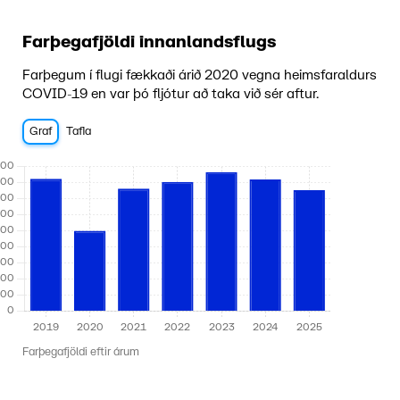
Farþegafjöldi innanlandsflugs
Farþegum í flugi fækkaði árið 2020 vegna heimsfaraldurs
COVID-19 en var þó fljótur að taka við sér aftur.
Graf
Tafla
Farþegafjöldi eftir árum