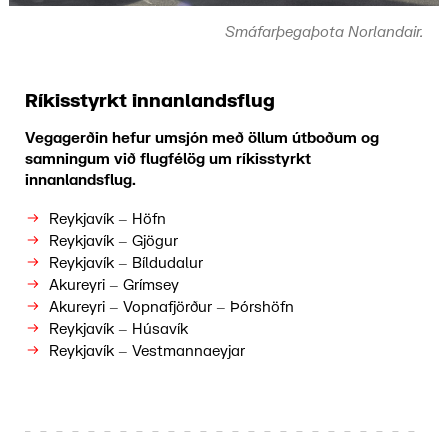
Smáfarþegaþota Norlandair.
Ríkisstyrkt innanlandsflug
Vegagerðin hefur umsjón með öllum útboðum og
samningum við flugfélög um ríkisstyrkt
innanlandsflug.
Reykjavík – Höfn
Reykjavík – Gjögur
Reykjavík – Bíldudalur
Akureyri – Grímsey
Akureyri – Vopnafjörður – Þórshöfn
Reykjavík – Húsavík
Reykjavík – Vestmannaeyjar