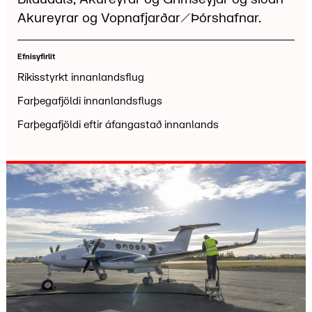
Akureyrar og Vopnafjarðar/Þórshafnar.
Efnisyfirlit
Ríkisstyrkt innanlandsflug
Farþegafjöldi innanlandsflugs
Farþegafjöldi eftir áfangastað innanlands
landsflug
Farþegafjöldi innanlandsflugs
Farþegafjöldi eftir áfangastað innanlands