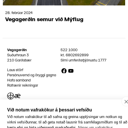
28. febrúar 2024
Vega­gerð­in semur við Mýflug
Vegagerðin
522 1000
Suðurhraun 3
kt.
6802692899
210 Garðabær
Sími umferðarþjónustu
1777
Facebook
YouTube
Laus störf
Persónuvernd og öryggi gagna
Hafa samband
Rafrænir reikningar
Jafnlaunavottun
Græn Skref
Við notum vafrakökur á þessari vefsíðu
Við notum vafrakökur til að safna og greina upplýsingar um notkun og
virkni vefsíðunnar, til að geta notað lausnir frá samfélagsmiðlum og til að
bæta efni og birta viðeigandi markaðsefni.
Nánar um vafrakökur