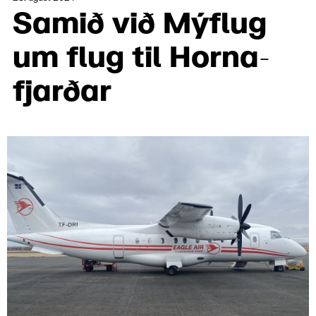
Samið við Mýflug
um flug til Horna­
fjarðar