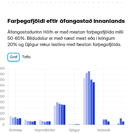
Farþegafjöldi eftir áfangastað innanlands
Áfangastaðurinn Höfn er með mestan farþegafjölda milli
50-60%. Bíldudalur er með næst mest eða í kringum
20% og Gjögur rekur lestina með fæstan farþegafjölda.
Graf
Tafla