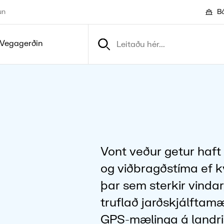
un
Bó
Vegagerðin
Vont veður getur haft
og viðbragðstíma ef k
þar sem sterkir vinda
truflað jarðskjálftam
GPS-mælinga á landris