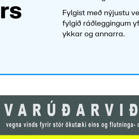
rs
Fylgist með nýjustu 
fylgið ráðleggingum yf
ykkar og annarra.