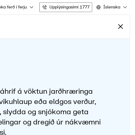
ka ferð í ferju
Upplýsingasími 1777
Íslenska
 áhrif á vöktun jarðhræringa
vikuhlaup eða eldgos verður,
r, slydda og snjókoma geta
ælingar og dregið úr nákvæmni
i.