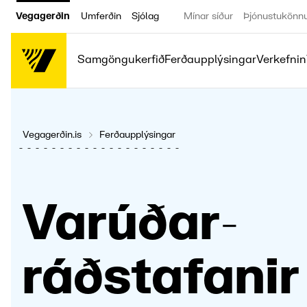
Vegagerðin
Umferðin
Sjólag
Mínar síður
Þjónustukönn
Samgöngukerfið
Ferðaupplýsingar
Verkefnin
Vegagerðin.is
Ferðaupplýsingar
Varúðar­
ráðstaf­anir