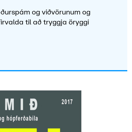
veðurspám og viðvörunum og
irvalda til að tryggja öryggi