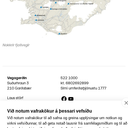
Nokkrir fjallvegir
Vegagerðin
522 1000
Suðurhraun 3
kt.
6802692899
210 Garðabær
Sími umferðarþjónustu
1777
Facebook
YouTube
Laus störf
Persónuvernd og öryggi gagna
Hafa samband
Við notum vafrakökur á þessari vefsíðu
Rafrænir reikningar
Við notum vafrakökur til að safna og greina upplýsingar um notkun og
Jafnlaunavottun
virkni vefsíðunnar, til að geta notað lausnir frá samfélagsmiðlum og til að
Græn Skref