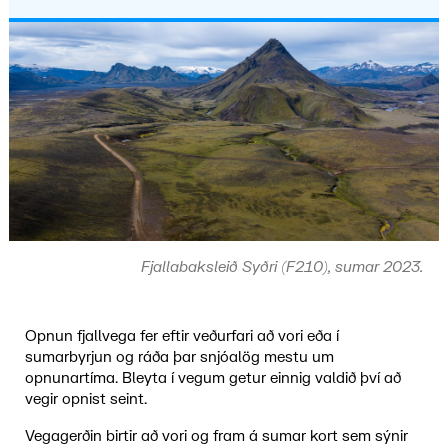
Fjallabaksleið Syðri (F210), sumar 2023.
Opnun fjallvega fer eftir veðurfari að vori eða í
sumarbyrjun og ráða þar snjóalög mestu um
opnunartíma. Bleyta í vegum getur einnig valdið því að
vegir opnist seint.
Vegagerðin birtir að vori og fram á sumar kort sem sýnir