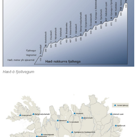
Hæð á fjallvegum