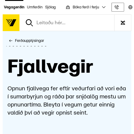
Bóka ferð í ferju
Vegagerðin
Umferðin
Sjólag
Upplýs
Ferðaupplýsingar
Fjall­vegir
Opnun fjallvega fer eftir veðurfari að vori eða
í sumarbyrjun og ráða þar snjóalög mestu um
opnunartíma. Bleyta í vegum getur einnig
valdið því að vegir opnist seint.