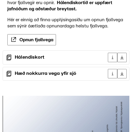
hvar fjallvegir eru opnir.
Hálendiskortið er uppfært
jafnóðum og aðstæður breytast.
Hér er einnig að finna upplýsingasíðu um opnun fjallvega
sem sýnir áætlaða opnunardaga helstu fjallvega.
Opnun fjallvega
Hálendiskort
Upplýsingar
Sækja 
Hæð nokkurra vega yfir sjó
Upplýsingar
Sækja 