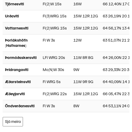
Tjörnesviti
Fl(2)W 15s
16W
66 12,40N 17 0
Urðaviti
Fl(3)WRG 15s
15W 12R 12G
63 26,19N 20 1
Vattarnesviti
Fl(2)WRG 15s
15W 12R 12G
64 56,17N 13 4
Þorlákshöfn
Fl W 3s
12W
63 51,07N 21 2
(Hafnarnes)
Þormóðsskersviti
LFl WRG 20s
11W 8R 8G
64 26,00N 22 1
Þrídrangaviti
Mo(N)W 30s
9W
63 29,33N 20 30
Æðarsteinsviti
Fl WRG 5s
11W 9R 9G
64 40,09N 14 1
Æðeyjarviti
Fl(2)WRG 22s
15W 12R 12G
66 05,47N 22 3
Öndverðanesviti
Fl W 3s
8W
64 53,11N 24 0
Sjá meira