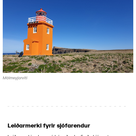
Málmeyjarviti
Leiðarmerki fyrir sjófarendur