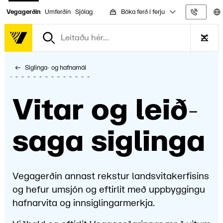
Bóka ferð í ferju
Vegagerðin
Umferðin
Sjólag
Upplýs
Siglinga- og hafnamál
Vitar og leið­
saga siglinga
Vegagerðin annast rekstur landsvitakerfisins
og hefur umsjón og eftirlit með uppbyggingu
hafnarvita og innsiglingarmerkja.