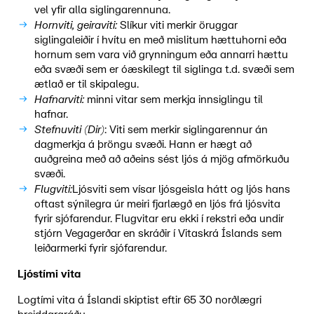
vel yfir alla siglingarennuna.
Hornviti, geiraviti:
Slíkur viti merkir öruggar
siglingaleiðir í hvítu en með mislitum hættuhorni eða
hornum sem vara við grynningum eða annarri hættu
eða svæði sem er óæskilegt til siglinga t.d. svæði sem
ætlað er til skipalegu.
Hafnarviti:
minni vitar sem merkja innsiglingu til
hafnar.
Stefnuviti (Dir)
: Viti sem merkir siglingarennur án
dagmerkja á þröngu svæði. Hann er hægt að
auðgreina með að aðeins sést ljós á mjög afmörkuðu
svæði.
Flugviti:
Ljósviti sem vísar ljósgeisla hátt og ljós hans
oftast sýnilegra úr meiri fjarlægð en ljós frá ljósvita
fyrir sjófarendur. Flugvitar eru ekki í rekstri eða undir
stjórn Vegagerðar en skráðir í Vitaskrá Íslands sem
leiðarmerki fyrir sjófarendur.
Ljóstími vita
Logtími vita á Íslandi skiptist eftir 65 30 norðlægri