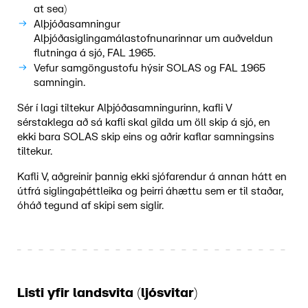
at sea)
Alþjóðasamningur
Alþjóðasiglingamálastofnunarinnar um auðveldun
flutninga á sjó, FAL 1965.
Vefur samgöngustofu hýsir SOLAS og FAL 1965
samningin.
Sér í lagi tiltekur Alþjóðasamningurinn, kafli V
sérstaklega að sá kafli skal gilda um öll skip á sjó, en
ekki bara SOLAS skip eins og aðrir kaflar samningsins
tiltekur.
Kafli V, aðgreinir þannig ekki sjófarendur á annan hátt en
útfrá siglingaþéttleika og þeirri áhættu sem er til staðar,
óháð tegund af skipi sem siglir.
Listi yfir landsvita (ljósvitar)