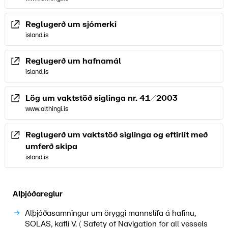
Fyrir leiðarstjórnun og staðsetningargetu þessara
Samgöngustofa hefur umsjón með öryggisáætlun
skipa, rekur Vegagerðin radarsvara.
sjófarenda.
Reglugerð um sjómerki
Ef
AIS
kerfið verður fyrir útfalli þá eru enn til staðar
island.is
radarsvarar á landi.
Reglugerð um hafnamál
Radarsvarar og radarpseglar eru álitnir sem varakerfi
eða auðga
AIS
kerfið þegar það notast til að ákvarða
island.is
staðsetningu.
Lög um vaktstöð siglinga nr. 41/2003
www.althingi.is
Reglugerð um vaktstöð siglinga og eftirlit með
umferð skipa
island.is
Alþjóðareglur
Alþjóðasamningur um öryggi mannslífa á hafinu,
SOLAS, kafli V. ( Safety of Navigation for all vessels