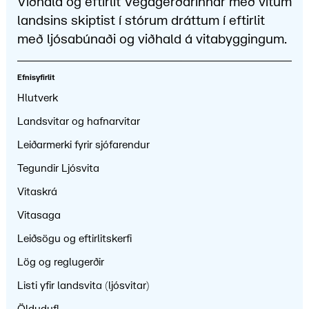
Viðhald og eftirlit Vegagerðarinnar með vitum
landsins skiptist í stórum dráttum í eftirlit
með ljósabúnaði og viðhald á vitabyggingum.
Efnisyfirlit
Hlutverk
Landsvitar og hafnarvitar
Leiðarmerki fyrir sjófarendur
Tegundir Ljósvita
Vitaskrá
Vitasaga
Leiðsögu og eftirlitskerfi
Lög og reglugerðir
Listi yfir landsvita (ljósvitar)