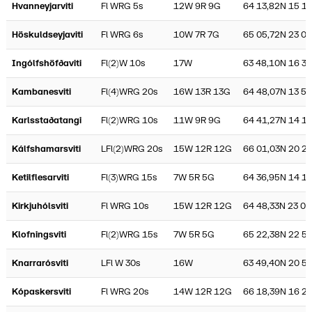
Hvanneyjarviti
Fl WRG 5s
12W 9R 9G
64 13,82N 15 1
Höskuldseyjaviti
Fl WRG 6s
10W 7R 7G
65 05,72N 23 0
Ingólfshöfðaviti
Fl(2)W 10s
17W
63 48,10N 16 38
Kambanesviti
Fl(4)WRG 20s
16W 13R 13G
64 48,07N 13 50
Karlsstaðatangi
Fl(2)WRG 10s
11W 9R 9G
64 41,27N 14 13
Kálfshamarsviti
LFl(2)WRG 20s
15W 12R 12G
66 01,03N 20 2
Ketilflesarviti
Fl(3)WRG 15s
7W 5R 5G
64 36,95N 14 1
Kirkjuhólsviti
Fl WRG 10s
15W 12R 12G
64 48,33N 23 05
Klofningsviti
Fl(2)WRG 15s
7W 5R 5G
65 22,38N 22 57
Knarrarósviti
LFl W 30s
16W
63 49,40N 20 5
Kópaskersviti
Fl WRG 20s
14W 12R 12G
66 18,39N 16 2