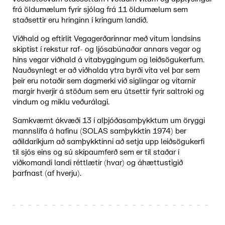
frá öldumælum fyrir sjólag frá 11 öldumælum sem
staðsettir eru hringinn í kringum landið.
Viðhald og eftirlit Vegagerðarinnar með vitum landsins
skiptist í rekstur raf- og ljósabúnaðar annars vegar og
hins vegar viðhald á vitabyggingum og leiðsögukerfum.
Nauðsynlegt er að viðhalda ytra byrði vita vel þar sem
þeir eru notaðir sem dagmerki við siglingar og vitarnir
margir hverjir á stöðum sem eru útsettir fyrir saltroki og
vindum og miklu veðurálagi.
Samkvæmt ákvæði 13 í alþjóðasamþykktum um öryggi
mannslífa á hafinu (SOLAS samþykktin 1974) ber
aðildaríkjum að samþykktinni að setja upp leiðsögukerfi
til sjós eins og sú skipaumferð sem er til staðar í
viðkomandi landi réttlætir (hvar) og áhættustigið
þarfnast (af hverju).