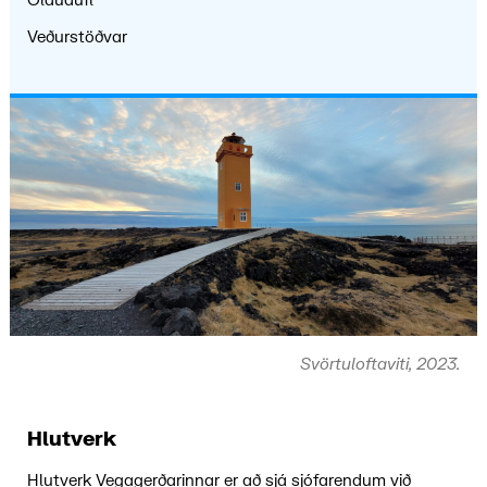
Öldudufl
Veðurstöðvar
itar
Leiðarmerki fyrir sjófarendur
Tegundir Ljósvita
Vitaskrá
Vitasaga
Leiðsögu og ef
Svörtuloftaviti, 2023.
Hlutverk
Hlutverk Vegagerðarinnar er að sjá sjófarendum við