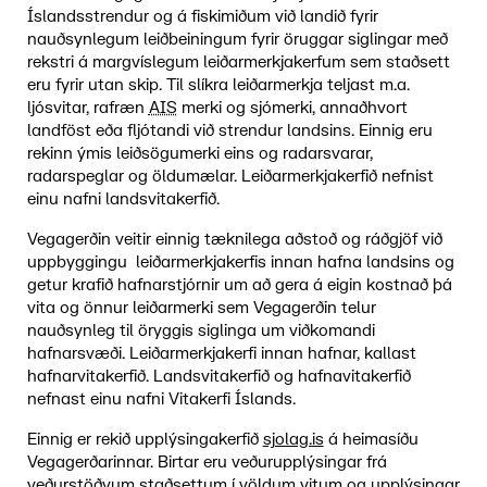
Íslandsstrendur og á fiskimiðum við landið fyrir
nauðsynlegum leiðbeiningum fyrir öruggar siglingar með
rekstri á margvíslegum leiðarmerkjakerfum sem staðsett
eru fyrir utan skip. Til slíkra leiðarmerkja teljast m.a.
ljósvitar, rafræn
AIS
merki og sjómerki, annaðhvort
landföst eða fljótandi við strendur landsins. Einnig eru
rekinn ýmis leiðsögumerki eins og radarsvarar,
radarspeglar og öldumælar. Leiðarmerkjakerfið nefnist
einu nafni landsvitakerfið.
Vegagerðin veitir einnig tæknilega aðstoð og ráðgjöf við
uppbyggingu leiðarmerkjakerfis innan hafna landsins og
getur krafið hafnarstjórnir um að gera á eigin kostnað þá
vita og önnur leiðarmerki sem Vegagerðin telur
nauðsynleg til öryggis siglinga um viðkomandi
hafnarsvæði. Leiðarmerkjakerfi innan hafnar, kallast
hafnarvitakerfið. Landsvitakerfið og hafnavitakerfið
nefnast einu nafni Vitakerfi Íslands.
Einnig er rekið upplýsingakerfið
sjolag.is
á heimasíðu
Vegagerðarinnar. Birtar eru veðurupplýsingar frá
veðurstöðvum staðsettum í völdum vitum og upplýsingar