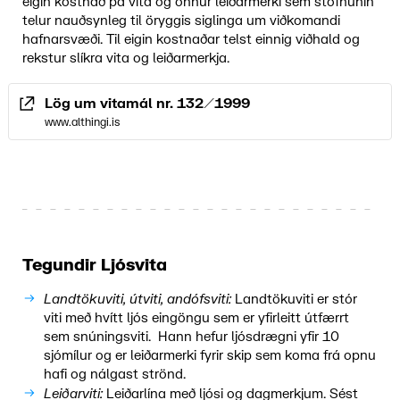
eigin kostnað þá vita og önnur leiðarmerki sem stofnunin
telur nauðsynleg til öryggis siglinga um viðkomandi
hafnarsvæði. Til eigin kostnaðar telst einnig viðhald og
rekstur slíkra vita og leiðarmerkja.
Lög um vitamál nr. 132/1999
www.althingi.is
Tegundir Ljósvita
Landtökuviti, útviti, andófsviti:
Landtökuviti er stór
viti með hvítt ljós eingöngu sem er yfirleitt útfærrt
sem snúningsviti. Hann hefur ljósdrægni yfir 10
sjómílur og er leiðarmerki fyrir skip sem koma frá opnu
hafi og nálgast strönd.
Leiðarviti:
Leiðarlína með ljósi og dagmerkjum. Sést