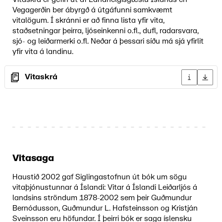
Vegagerðin ber ábyrgð á útgáfunni samkvæmt
vitalögum. Í skránni er að finna lista yfir vita,
staðsetningar þeirra, ljóseinkenni o.fl., dufl, radarsvara,
sjó- og leiðarmerki o.fl. Neðar á þessari síðu má sjá yfirlit
yfir vita á landinu.
Vitaskrá
Upplýsingar
Sækja 
Vitasaga
Haustið 2002 gaf Siglingastofnun út bók um sögu
vitaþjónustunnar á Íslandi: Vitar á Íslandi Leiðarljós á
landsins ströndum 1878-2002 sem þeir Guðmundur
Bernódusson, Guðmundur L. Hafsteinsson og Kristján
Sveinsson eru höfundar. Í þeirri bók er saga íslensku