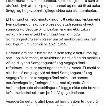
Leiðarmerki er hver sá búnaður, kerfi eða þjónusta sem er
staðsett fyrir utan skip og er hannað og notað til að auka
öryggi og hagkvæmni siglingu skipa eða skipaumferðar.
Ef hafnarstjórn eða einstaklingur vill setja upp leiðarmerki
fyrir sjófarendur skal gerð þess og staðsetning ákveðin í
samráði við Vegagerðina. Leiðarmerki má ekki taka í
notkun fyrr en úttekt hefur farið fram af hálfu
Samgöngustofu sem þá sér um að merkið verði auglýst
skv. lögum um vitamál nr. 132/1999.
Hafnarstjórn eða einstaklingur, sem fengið hefur leyfi og
sett upp leiðarmerki, er skuldbundinn til að halda merkinu
við og tilkynna Samgöngustofu og Vegagerðinni
tafarlaust um allar breytingar sem á því verða. Ef merki er
ekki haldið nægilega við að dómi Samgöngustofu og
Vegagerðarinnar er Vegagerðinni heimilt að annast
nauðsynlegar lagfæringar á kostnað eiganda. Óski
hafnarstjórn eða einstaklingur að leggja niður eða breyta
leiðarmerki skal sótt um það til Vegagerðarinnar.
Vegagerðin getur krafist þess að hafnarstjórn láti gera á