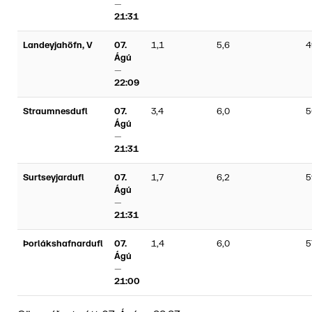
—
21:31
Landeyjahöfn, V
07.
1,1
5,6
4
Ágú
—
22:09
Straumnesdufl
07.
3,4
6,0
5
Ágú
—
21:31
Surtseyjardufl
07.
1,7
6,2
5
Ágú
—
21:31
Þorlákshafnardufl
07.
1,4
6,0
5
Ágú
—
21:00