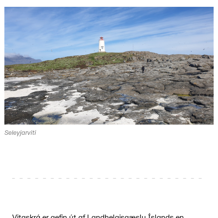
Seleyjarviti
Vitaskrá er gefin út af Landhelgisgæslu Íslands en