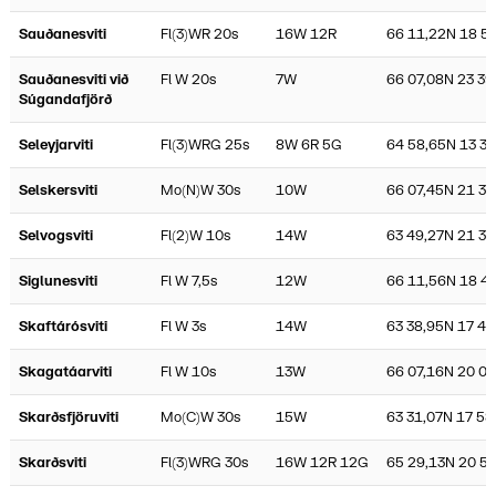
Sauðanesviti
Fl(3)WR 20s
16W 12R
66 11,22N 18 5
Sauðanesviti við
Fl W 20s
7W
66 07,08N 23 39
Súgandafjörð
Seleyjarviti
Fl(3)WRG 25s
8W 6R 5G
64 58,65N 13 3
Selskersviti
Mo(N)W 30s
10W
66 07,45N 21 30
Selvogsviti
Fl(2)W 10s
14W
63 49,27N 21 39
Siglunesviti
Fl W 7,5s
12W
66 11,56N 18 4
Skaftárósviti
Fl W 3s
14W
63 38,95N 17 49
Skagatáarviti
Fl W 10s
13W
66 07,16N 20 05
Skarðsfjöruviti
Mo(C)W 30s
15W
63 31,07N 17 58
Skarðsviti
Fl(3)WRG 30s
16W 12R 12G
65 29,13N 20 5