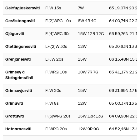
Geirfuglaskersviti
Fl W 15s
7W
63 19,07N 20 2
Gerðistangaviti
Fl(2)WRG 10s
6W 4R 4G
64 00,74N 22 2
Gjögurviti
Fl(4)WRG 30s
15W 12R 12G
65 59,76N 21 1
Glettinganesviti
LFl(2)W 30s
12W
65 30,63N 13 36
Grenjanesviti
LFl W 20s
15W
66 15,48N 15 2
Grímsey á
Fl WRG 10s
10W 7R 7G
65 41,17N 21 23
Steingrímsfirði
Grímseyjarviti
Fl W 20s
15W
66 31,69N 17 5
Grímuviti
Fl W 8s
12W
65 00,37N 13 55
Gróttuviti
Fl(3)WRG 20s
15W 13R 13G
64 09,90N 22 0
Hafnarnesviti
Fl WRG 20s
12W 9R 9G
64 52,46N 13 4