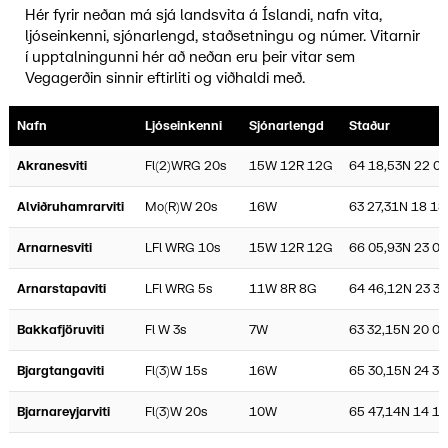
Hér fyrir neðan má sjá landsvita á Íslandi, nafn vita,
ljóseinkenni, sjónarlengd, staðsetningu og númer. Vitarnir
í upptalningunni hér að neðan eru þeir vitar sem
Vegagerðin sinnir eftirliti og viðhaldi með.
Nafn
Ljóseinkenni
Sjónarlengd
Staður
Akranesviti
Fl(2)WRG 20s
15W 12R 12G
64 18,53N 22 0
Alviðruhamrarviti
Mo(R)W 20s
16W
63 27,31N 18 18
Arnarnesviti
LFl WRG 10s
15W 12R 12G
66 05,93N 23 02
Arnarstapaviti
LFl WRG 5s
11W 8R 8G
64 46,12N 23 36
Bakkafjöruviti
Fl W 3s
7W
63 32,15N 20 09
Bjargtangaviti
Fl(3)W 15s
16W
65 30,15N 24 31
Bjarnareyjarviti
Fl(3)W 20s
10W
65 47,14N 14 1