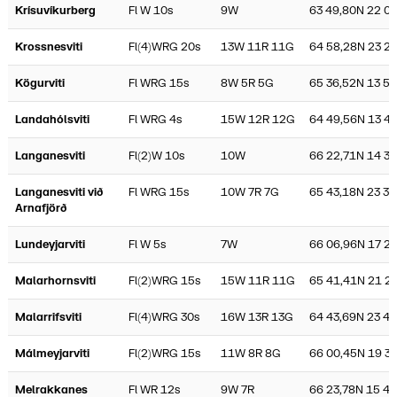
Krísuvíkurberg
Fl W 10s
9W
63 49,80N 22 0
Krossnesviti
Fl(4)WRG 20s
13W 11R 11G
64 58,28N 23 2
Kögurviti
Fl WRG 15s
8W 5R 5G
65 36,52N 13 51
Landahólsviti
Fl WRG 4s
15W 12R 12G
64 49,56N 13 4
Langanesviti
Fl(2)W 10s
10W
66 22,71N 14 3
Langanesviti við
Fl WRG 15s
10W 7R 7G
65 43,18N 23 31
Arnafjörð
Lundeyjarviti
Fl W 5s
7W
66 06,96N 17 2
Malarhornsviti
Fl(2)WRG 15s
15W 11R 11G
65 41,41N 21 2
Malarrifsviti
Fl(4)WRG 30s
16W 13R 13G
64 43,69N 23 48
Málmeyjarviti
Fl(2)WRG 15s
11W 8R 8G
66 00,45N 19 3
Melrakkanes
Fl WR 12s
9W 7R
66 23,78N 15 42