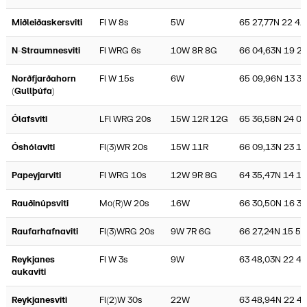
Miðleiðaskersviti
Fl W 8s
5W
65 27,77N 22 41
N-Straumnesviti
Fl WRG 6s
10W 8R 8G
66 04,63N 19 2
Norðfjarðahorn
Fl W 15s
6W
65 09,96N 13 30
(Gullþúfa)
Ólafsviti
LFl WRG 20s
15W 12R 12G
65 36,58N 24 0
Óshólaviti
Fl(3)WR 20s
15W 11R
66 09,13N 23 12
Papeyjarviti
Fl WRG 10s
12W 9R 8G
64 35,47N 14 1
Rauðinúpsviti
Mo(R)W 20s
16W
66 30,50N 16 32
Raufarhafnaviti
Fl(3)WRG 20s
9W 7R 6G
66 27,24N 15 55
Reykjanes
Fl W 3s
9W
63 48,03N 22 4
aukaviti
Reykjanesviti
Fl(2)W 30s
22W
63 48,94N 22 4