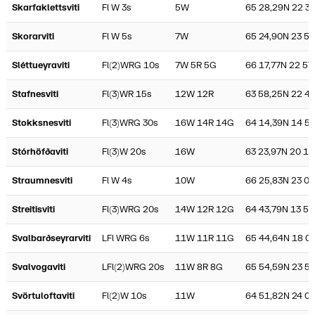
Skarfaklettsviti
Fl W 3s
5W
65 28,29N 22 3
Skorarviti
Fl W 5s
7W
65 24,90N 23 57
Sléttueyraviti
Fl(2)WRG 10s
7W 5R 5G
66 17,77N 22 57
Stafnesviti
Fl(3)WR 15s
12W 12R
63 58,25N 22 4
Stokksnesviti
Fl(3)WRG 30s
16W 14R 14G
64 14,39N 14 57
Stórhöfðaviti
Fl(3)W 20s
16W
63 23,97N 20 17
Straumnesviti
Fl W 4s
10W
66 25,83N 23 08
Streitisviti
Fl(3)WRG 20s
14W 12R 12G
64 43,79N 13 59
Svalbarðseyrarviti
LFl WRG 6s
11W 11R 11G
65 44,64N 18 0
Svalvogaviti
LFl(2)WRG 20s
11W 8R 8G
65 54,59N 23 5
Svörtuloftaviti
Fl(2)W 10s
11W
64 51,82N 24 0