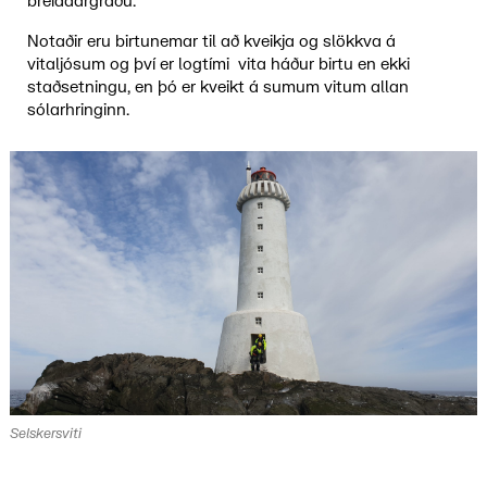
breiddargráðu.
Notaðir eru birtunemar til að kveikja og slökkva á
vitaljósum og því er logtími vita háður birtu en ekki
staðsetningu, en þó er kveikt á sumum vitum allan
sólarhringinn.
Selskersviti