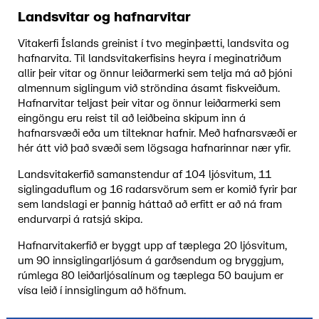
Landsvitar og hafnarvitar
Vitakerfi Íslands greinist í tvo meginþætti, landsvita og
hafnarvita. Til landsvitakerfisins heyra í meginatriðum
allir þeir vitar og önnur leiðarmerki sem telja má að þjóni
almennum siglingum við ströndina ásamt fiskveiðum.
Hafnarvitar teljast þeir vitar og önnur leiðarmerki sem
eingöngu eru reist til að leiðbeina skipum inn á
hafnarsvæði eða um tilteknar hafnir. Með hafnarsvæði er
hér átt við það svæði sem lögsaga hafnarinnar nær yfir.
Landsvitakerfið samanstendur af 104 ljósvitum, 11
siglingaduflum og 16 radarsvörum sem er komið fyrir þar
sem landslagi er þannig háttað að erfitt er að ná fram
endurvarpi á ratsjá skipa.
Hafnarvitakerfið er byggt upp af tæplega 20 ljósvitum,
um 90 innsiglingarljósum á garðsendum og bryggjum,
rúmlega 80 leiðarljósalínum og tæplega 50 baujum er
vísa leið í innsiglingum að höfnum.