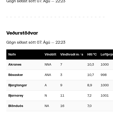
Gögn síðast sótt
07. Ágú — 22:23
Veðurstöðvar
Gögn síðast sótt
07. Ágú — 22:23
Nafn
Vindátt
Vindhraði m/s
Hiti °C
Loftþrý
Akranes
NNA
7
10,3
1000
Básasker
ANA
3
10,7
998
Bjargtangar
A
9
8,9
1000
Bjarnarey
N
11
7,2
1001
Blönduós
NA
16
7,0