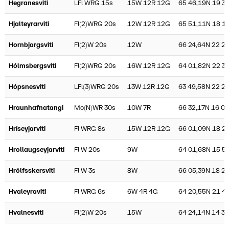
Hegranesviti
LFl WRG 15s
15W 12R 12G
65 46,19N 19 3
Hjalteyrarviti
Fl(2)WRG 20s
12W 12R 12G
65 51,11N 18 1
Hornbjargsviti
Fl(2)W 20s
12W
66 24,64N 22 2
Hólmsbergsviti
Fl(2)WRG 20s
16W 12R 12G
64 01,82N 22 3
Hópsnesviti
LFl(3)WRG 20s
13W 12R 12G
63 49,58N 22 24
Hraunhafnatangi
Mo(N)WR 30s
10W 7R
66 32,17N 16 01
Hríseyjarviti
Fl WRG 8s
15W 12R 12G
66 01,09N 18 2
Hrollaugseyjarviti
Fl W 20s
9W
64 01,68N 15 5
Hrólfsskersviti
Fl W 3s
8W
66 05,39N 18 2
Hvaleyraviti
Fl WRG 6s
6W 4R 4G
64 20,55N 21 4
Hvalnesviti
Fl(2)W 20s
15W
64 24,14N 14 3