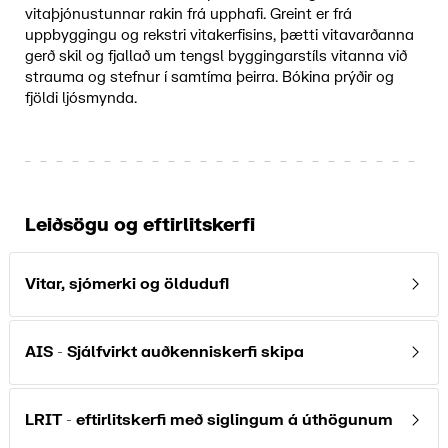
vitaþjónustunnar rakin frá upphafi. Greint er frá
uppbyggingu og rekstri vitakerfisins, þætti vitavarðanna
gerð skil og fjallað um tengsl byggingarstíls vitanna við
strauma og stefnur í samtíma þeirra. Bókina prýðir og
fjöldi ljósmynda.
Leiðsögu og eftirlitskerfi
Vitar, sjómerki og öldudufl
Sjómerki og radarsvarar kallast leiðsögubúnaður.
AIS - Sjálfvirkt auðkenniskerfi skipa
Öldumælingaduflum og veðurstöðvum hefur fjölgað
undanfarin ár í tengslum við uppbyggingu á
upplýsingakerfi Siglingastofnunar um veður og sjólag.
Rekstur á
AIS
kerfi: Automatic Identification System
LRIT - eftirlitskerfi með siglingum á úthögunum
er árekstrar varnarkerfi fyrir skip og leiðsögukerfi til
6 radíóvitar eru í rekstri og eru þeir fyrst og fremst