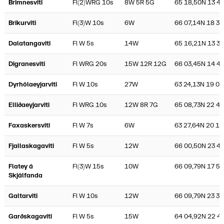
Brimnesviti
Fl(2)WRG 10s
8W 5R 5G
65 18,50N 13 4
Bríkurviti
Fl(3)W 10s
6W
66 07,14N 18 36
Dalatangaviti
Fl W 5s
14W
65 16,21N 13 3
Digranesviti
Fl WRG 20s
15W 12R 12G
66 03,45N 14 4
Dyrhólaeyjarviti
Fl W 10s
27W
63 24,13N 19 07
Elliðaeyjarviti
Fl WRG 10s
12W 8R 7G
65 08,73N 22 4
Faxaskersviti
Fl W 7s
6W
63 27,64N 20 14
Fjallaskagaviti
Fl W 5s
12W
66 00,50N 23 4
Flatey á
Fl(3)W 15s
10W
66 09,79N 17 5
Skjálfanda
Galtarviti
Fl W 10s
12W
66 09,79N 23 34
Garðskagaviti
Fl W 5s
15W
64 04,92N 22 4