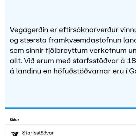
Vegagerðin er eftirsóknarverður vinn
og stærsta framkvæmdastofnun lan
sem sinnir fjölbreyttum verkefnum u
allt. Við erum með starfsstöðvar á 1
á landinu en höfuðstöðvarnar eru í 
Síður
Starfsstöðvar