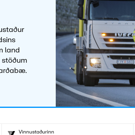
ustaður
dsins
m land
8 stöðum
Garðabæ.
Vinnustaðurinn