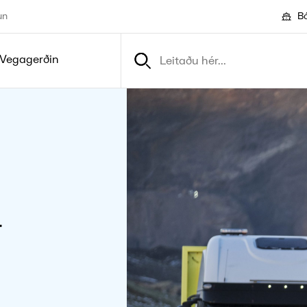
un
Bó
Vegagerðin
­