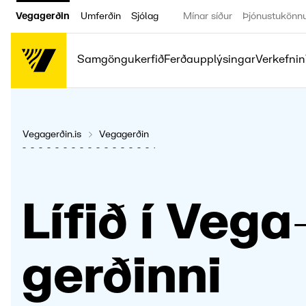
Vegagerðin
Umferðin
Sjólag
Mínar síður
Þjónustukönn
Samgöngukerfið
Ferðaupplýsingar
Verkefnin
Vegagerðin.is
Vegagerðin
Lífið í Vega
gerð­inni