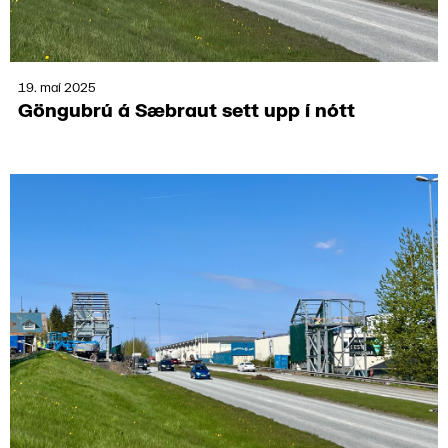
19. maí 2025
Göngu­brú á Sæbraut sett upp í nótt