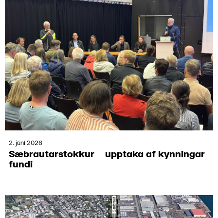
2. júní 2026
Sæbrautar­stokkur – upptaka af kynn­ingar­
fundi