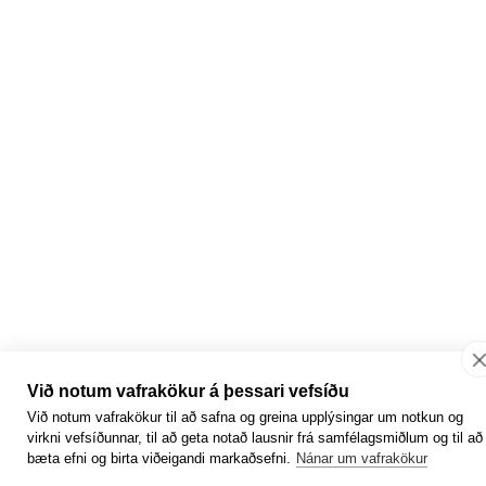
Við notum vafrakökur á þessari vefsíðu
Við notum vafrakökur til að safna og greina upplýsingar um notkun og
virkni vefsíðunnar, til að geta notað lausnir frá samfélagsmiðlum og til að
bæta efni og birta viðeigandi markaðsefni.
Nánar um vafrakökur