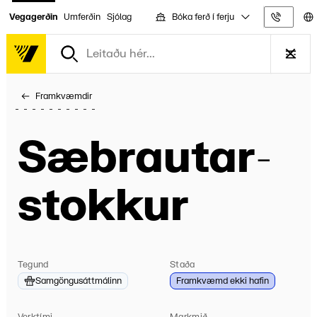
Bóka ferð í ferju
Vegagerðin
Umferðin
Sjólag
Upplýs
Framkvæmdir
Sæbrautar­
stokkur
Tegund
Staða
Samgöngusáttmálinn
Framkvæmd ekki hafin
Verktími
Markmið