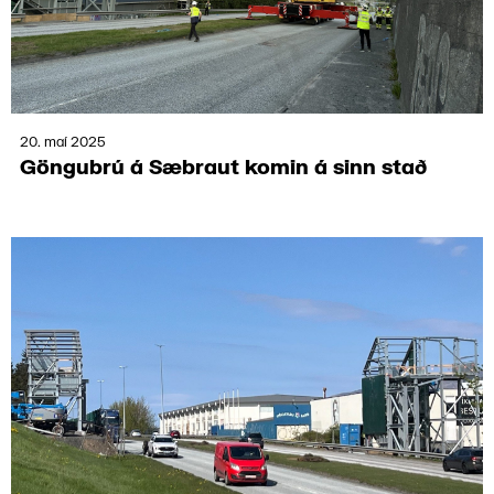
20. maí 2025
Göngu­brú á Sæbraut komin á sinn stað