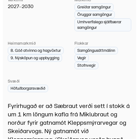
2027–2030
Greiðar samgöngur
Öruggar samgöngur
Umhverfislega sjálfbærar
samgöngur
Heimsmarkmið
Flokkar
8. Góð atvinna og hagvöxtur
Samgöngusáttmálinn
9. Nýsköpun og uppbygging
Vegir
Stofnvegir
Svæði
Höfuðborgarsvæðið
Fyrirhugað er að Sæbraut verði sett í stokk á
um 1 km löngum kafla frá Miklubraut og
norður fyrir gatnamót Kleppsmýrarvegar og
Skeiðarvogs. Ný gatnamót við