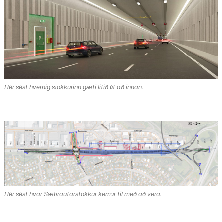
Hér sést hvernig stokkurinn gæti litið út að innan.
Hér sést hvar Sæbrautarstokkur kemur til með að vera.