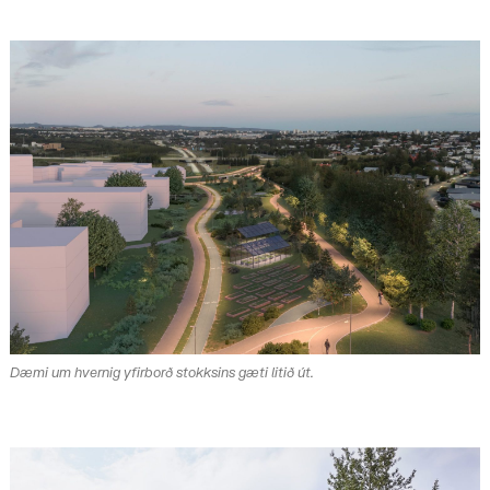
Dæmi um hvernig yfirborð stokksins gæti litið út.