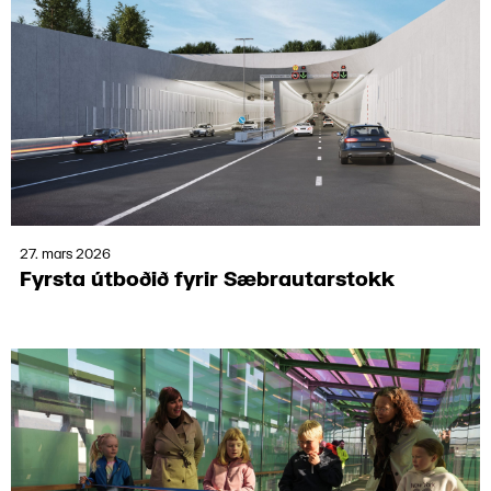
27. mars 2026
Fyrsta útboð­ið fyrir Sæbrautar­stokk