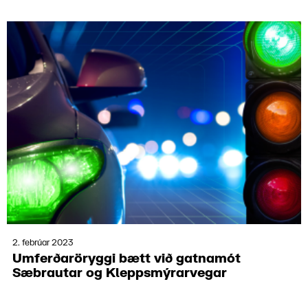
2. febrúar 2023
Umferðarör­yggi bætt við gatna­mót
Sæbrautar og Klepps­mýrar­vegar