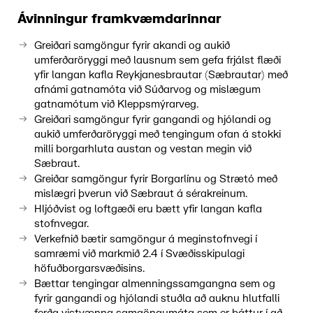
Ávinningur framkvæmdarinnar
Greiðari samgöngur fyrir akandi og aukið
umferðaröryggi með lausnum sem gefa frjálst flæði
yfir langan kafla Reykjanesbrautar (Sæbrautar) með
afnámi gatnamóta við Súðarvog og mislægum
gatnamótum við Kleppsmýrarveg.
Greiðari samgöngur fyrir gangandi og hjólandi og
aukið umferðaröryggi með tengingum ofan á stokki
milli borgarhluta austan og vestan megin við
Sæbraut.
Greiðar samgöngur fyrir Borgarlínu og Strætó með
mislægri þverun við Sæbraut á sérakreinum.
Hljóðvist og loftgæði eru bætt yfir langan kafla
stofnvegar.
Verkefnið bætir samgöngur á meginstofnvegi í
samræmi við markmið 2.4 í Svæðisskipulagi
höfuðborgarsvæðisins.
Bættar tengingar almenningssamgangna sem og
fyrir gangandi og hjólandi stuðla að auknu hlutfalli