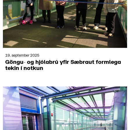
19. september 2025
Göngu- og hjóla­brú yfir Sæbraut form­lega
tekin í notk­un