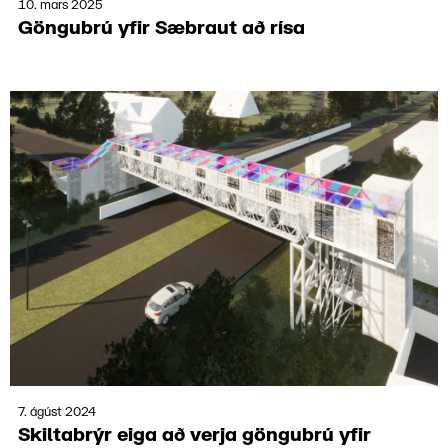
10. mars 2025
Göngu­brú yfir Sæbraut að rísa
7. ágúst 2024
Skilta­brýr eiga að verja göngu­brú yfir