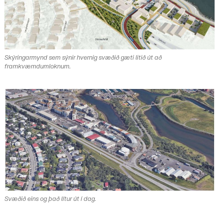
Skýringarmynd sem sýnir hvernig svæðið gæti litið út að
framkvæmdumloknum.
Svæðið eins og það lítur út í dag.