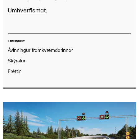
Umhverfismat.
Efnisyfirlit
Ávinningur framkvæmdarinnar
Skýrslur
Fréttir
Ávinningur framkvæmdarinnar
Skýrslur
Fréttir