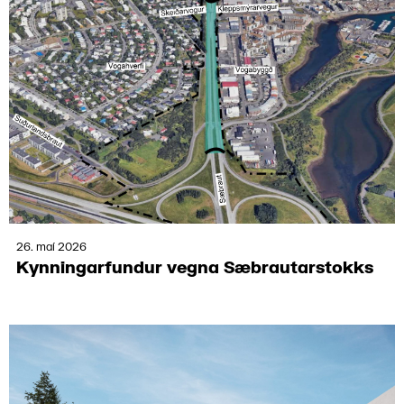
26. maí 2026
Kynn­ingar­fundur vegna Sæbrautar­stokks