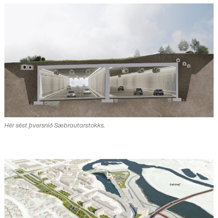
Hér sést þversnið Sæbrautarstokks.