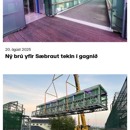
20. ágúst 2025
Ný brú yfir Sæbraut tekin í gagn­ið