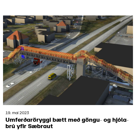
19. maí 2023
Umferðarör­yggi bætt með göngu- og hjóla­
brú yfir Sæbraut