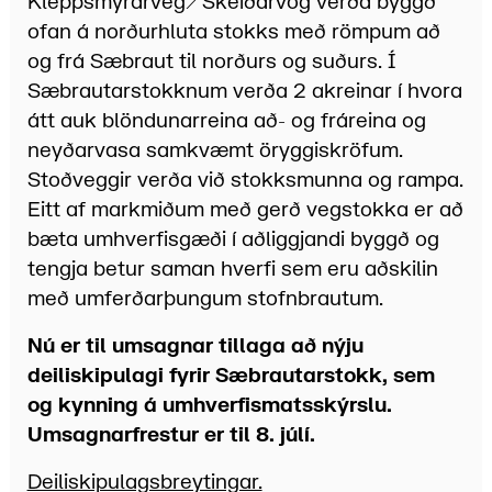
Kleppsmýrarveg/Skeiðarvog verða byggð
ofan á norðurhluta stokks með römpum að
og frá Sæbraut til norðurs og suðurs. Í
Sæbrautarstokknum verða 2 akreinar í hvora
átt auk blöndunarreina að- og fráreina og
neyðarvasa samkvæmt öryggiskröfum.
Stoðveggir verða við stokksmunna og rampa.
Eitt af markmiðum með gerð vegstokka er að
bæta umhverfisgæði í aðliggjandi byggð og
tengja betur saman hverfi sem eru aðskilin
með umferðarþungum stofnbrautum.
Nú er til umsagnar tillaga að nýju
deiliskipulagi fyrir Sæbrautarstokk, sem
og kynning á umhverfismatsskýrslu.
Umsagnarfrestur er til 8. júlí.
Deiliskipulagsbreytingar.