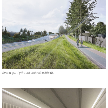
Svona gæti yfirborð stokksins litið út.