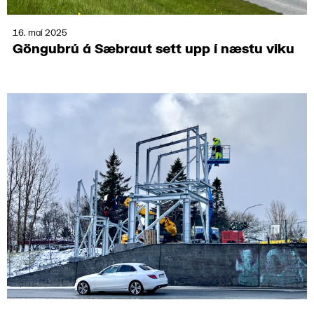
16. maí 2025
Göngu­brú á Sæbraut sett upp í næstu viku