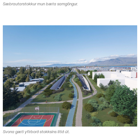
Sæbrautarstokkur mun bæta samgöngur.
Svona gæti yfirborð stokksins litið út.