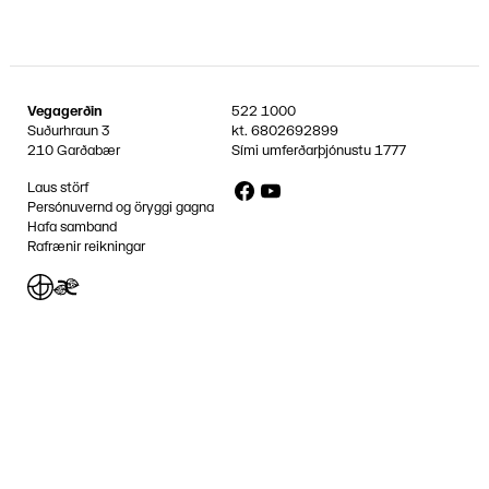
Vegagerðin
522 1000
Suðurhraun 3
kt.
6802692899
210 Garðabær
Sími umferðarþjónustu
1777
Facebook
YouTube
Laus störf
Persónuvernd og öryggi gagna
Hafa samband
Rafrænir reikningar
Jafnlaunavottun
Græn Skref