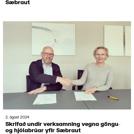
Sæbraut
2. ágúst 2024
Skrif­að undir verk­samn­ing vegna göngu-
og hjóla­brúar yfir Sæbraut