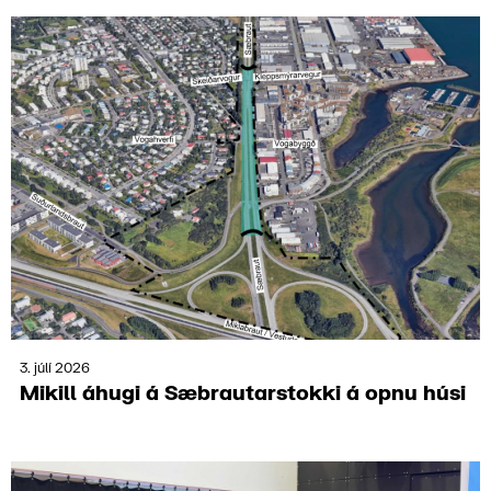
3. júlí 2026
Mikill áhugi á Sæbrautar­stokki á opnu húsi