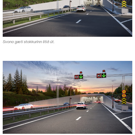
Svona gæti stokkurinn litið út.