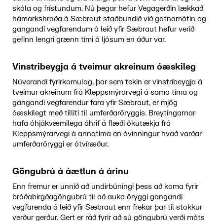
skóla og frístundum. Nú þegar hefur Vegagerðin lækkað
hámarkshraða á Sæbraut staðbundið við gatnamótin og
gangandi vegfarendum á leið yfir Sæbraut hefur verið
gefinn lengri grænn tími á ljósum en áður var.
Vinstribeygja á tveimur akreinum óæskileg
Núverandi fyrirkomulag, þar sem tekin er vinstribeygja á
tveimur akreinum frá Kleppsmýrarvegi á sama tíma og
gangandi vegfarendur fara yfir Sæbraut, er mjög
óæskilegt með tilliti til umferðaröryggis. Breytingarnar
hafa óhjákvæmilega áhrif á flæði ökutækja frá
Kleppsmýrarvegi á annatíma en ávinningur hvað varðar
umferðaröryggi er ótvíræður.
Göngubrú á áætlun á árinu
Enn fremur er unnið að undirbúningi þess að koma fyrir
bráðabirgðagöngubrú til að auka öryggi gangandi
vegfarenda á leið yfir Sæbraut enn frekar þar til stokkur
verður gerður. Gert er ráð fyrir að sú göngubrú verði móts