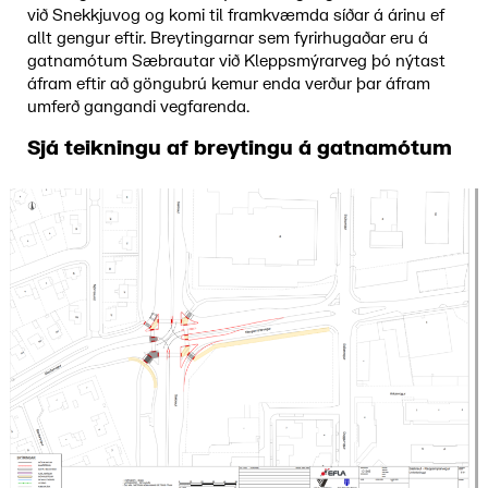
við Snekkjuvog og komi til framkvæmda síðar á árinu ef
allt gengur eftir. Breytingarnar sem fyrirhugaðar eru á
gatnamótum Sæbrautar við Kleppsmýrarveg þó nýtast
áfram eftir að göngubrú kemur enda verður þar áfram
umferð gangandi vegfarenda.
Sjá teikningu af breytingu á gatnamótum