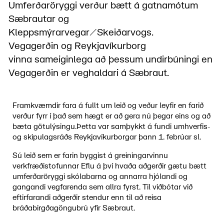
Umferðaröryggi verður bætt á gatnamótum
Sæbrautar og
Kleppsmýrarvegar/Skeiðarvogs.
Vegagerðin og Reykjavíkurborg
vinna sameiginlega að þessum undirbúningi en
Vegagerðin er veghaldari á Sæbraut.
Framkvæmdir fara á fullt um leið og veður leyfir en farið
verður fyrr í það sem hægt er að gera nú þegar eins og að
bæta götulýsingu.Þetta var samþykkt á fundi umhverfis-
og skipulagsráðs Reykjavíkurborgar þann 1. febrúar sl.
Sú leið sem er farin byggist á greiningarvinnu
verkfræðistofunnar Eflu á því hvaða aðgerðir gætu bætt
umferðaröryggi skólabarna og annarra hjólandi og
gangandi vegfarenda sem allra fyrst. Til viðbótar við
eftirfarandi aðgerðir stendur enn til að reisa
bráðabirgðagöngubrú yfir Sæbraut.