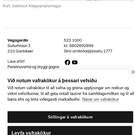
Kort, Sæbraut Kleppsmýrarvegur.
Vegagerðin
522 1000
Suðurhraun 3
kt.
6802692899
210 Garðabær
Sími umferðarþjónustu
1777
Facebook
YouTube
Laus störf
Persónuvernd og öryggi gagna
Hafa samband
Rafrænir reikningar
Við notum vafrakökur á þessari vefsíðu
Jafnlaunavottun
Við notum vafrakökur til að safna og greina upplýsingar um notkun og
Græn Skref
virkni vefsíðunnar, til að geta notað lausnir frá samfélagsmiðlum og til að
bæta efni og birta viðeigandi markaðsefni.
Nánar um vafrakökur
Stillingar á vafrakökum
Leyfa vafrakökur