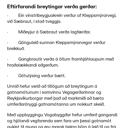
Eftirfarandi breytingar verða gerðar:
· Ein vinstribeygjuakrein verður af Kleppsmýrarvegi,
við Sæbraut, í stað tveggja.
· Miðeyjur á Sæbraut verða lagfærðar.
· Gönguleið sunnan Kleppsmýrarvegar verður
breikkuð.
· Gangbrautir verða á öllum framhjáhlaupum með
hraðalækkandi aðgerðum.
· Götulýsing verður bætt.
Unnið hefur verið að tillögum að breytingum á
gatnamótunum í samvinnu Vegagerðarinnar og
Reykjavíkurborgar með það að markmiði að bæta
umferðaröryggi gatnamótanna um nokkurt skeið.
Með uppbyggingu Vogabyggðar hefur umferð gangandi
og hjólandi vegfarenda sem fara um þessi gatnamót
aukist til muna og eru margir þeirra börn á leið til og frá