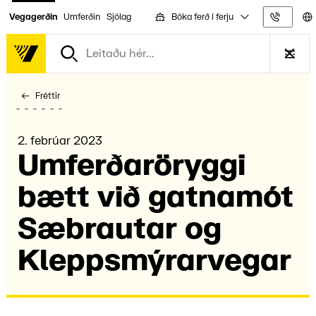
Bóka ferð í ferju
Vegagerðin
Umferðin
Sjólag
Upplýs
Fréttir
2. febrúar 2023
Umferðarör­yggi
bætt við gatna­mót
Sæbrautar og
Klepps­mýrar­vegar