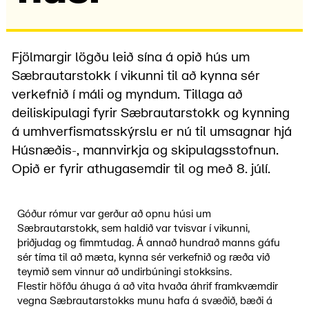
Fjölmargir lögðu leið sína á opið hús um
Sæbrautarstokk í vikunni til að kynna sér
verkefnið í máli og myndum. Til
laga
að
deiliskipulagi fyrir Sæbrautarstokk og kynning
á umhverfismatsskýrslu er nú til umsagnar hjá
Húsnæðis-, mannvirkja og skipulagsstofnun.
Opið er fyrir athugasemdir til og með 8. júlí.
Góður rómur var gerður að opnu húsi um
Sæbrautarstokk, sem haldið var tvisvar í vikunni,
þriðjudag og fimmtudag. Á annað hundrað manns gáfu
sér tíma til að mæta, kynna sér verkefnið og ræða við
teymið sem vinnur að undirbúningi stokksins.
Flestir
höfðu áhuga á að vita hvaða áhrif framkvæmdir
vegna Sæbrautarstokks munu hafa á svæðið, bæði á