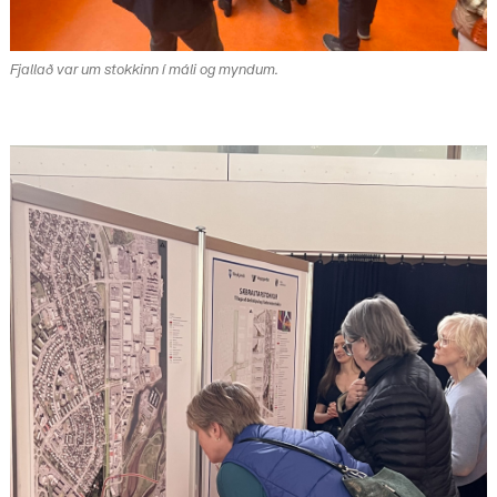
Fjallað var um stokkinn í máli og myndum.