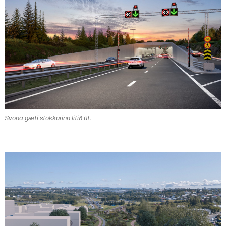
Svona gæti stokkurinn litið út.