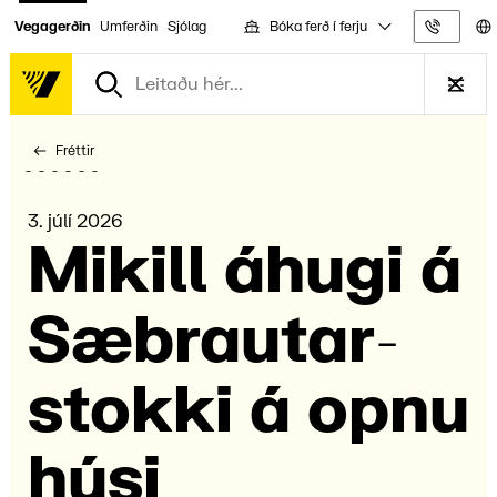
Bóka ferð í ferju
Vegagerðin
Umferðin
Sjólag
Upplýs
Fréttir
3. júlí 2026
Mikill áhugi á
Sæbrautar­
stokki á opnu
húsi