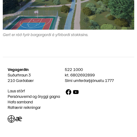
Gert er ráð fyrir borgargarði á yfirborði stokksins.
Vegagerðin
522 1000
Suðurhraun 3
kt.
6802692899
210 Garðabær
Sími umferðarþjónustu
1777
Facebook
YouTube
Laus störf
Persónuvernd og öryggi gagna
Hafa samband
Rafrænir reikningar
Jafnlaunavottun
Græn Skref