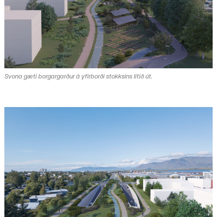
Svona gæti borgargarður á yfirborði stokksins litið út.