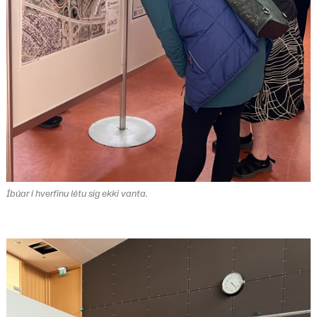
Íbúar í hverfinu létu sig ekki vanta.