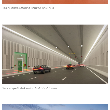
Yfir hundrað manns komu á opið hús.
Svona gæti stokkurinn litið út að innan.