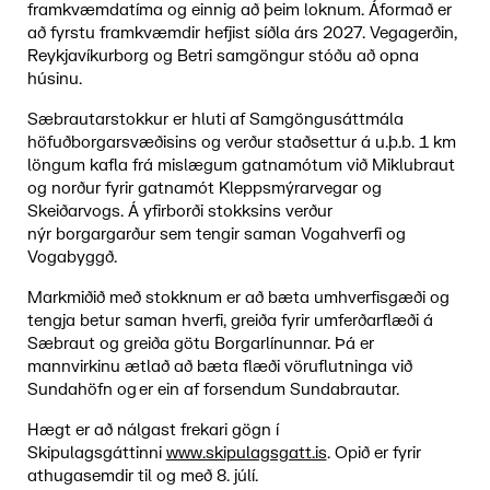
framkvæmdatíma og einnig að þeim loknum. Áformað er
að fyrstu framkvæmdir hefjist síðla árs 2027.
Vegagerðin,
Reykjavíkurborg og Betri samgöngur stóðu að opna
húsinu.
Sæbrautarstokkur er hluti af Samgöngusáttmála
höfuðborgarsvæðisins og verður staðsettur á u.þ.b. 1 km
löngum kafla frá mislægum gatnamótum við Miklubraut
og norður fyrir gatnamót Kleppsmýrarvegar og
Skeiðarvogs. Á yfirborði stokksins verður
nýr borgargarður sem tengir saman Vogahverfi og
Vogabyggð.
Markmiðið með stokknum er að bæta umhverfisgæði og
tengja betur saman hverfi, greiða fyrir umferðarflæði á
Sæbraut og greiða götu Borgarlínunnar. Þá er
mannvirkinu ætlað að bæta flæði vöruflutninga við
Sundahöfn og er ein af forsendum Sundabrautar.
Hægt er að nálgast frekari gögn í
Skipulagsgáttinni
www.skipulagsgatt.is
. Opið er fyrir
athugasemdir til og með 8. júlí.