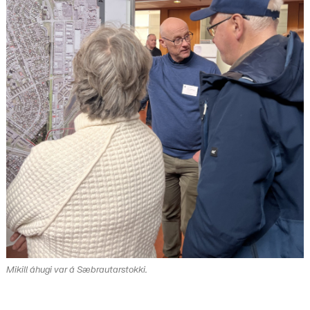
Mikill áhugi var á Sæbrautarstokki.