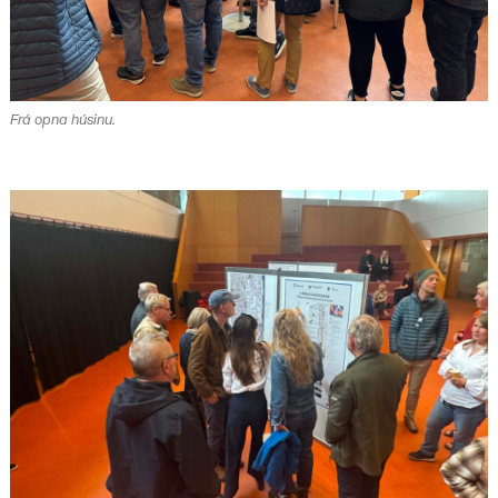
Frá opna húsinu.