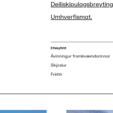
Deiliskipulagsbreyting
Umhverfismat.
Efnisyfirlit
Ávinningur framkvæmdarinnar
Skýrslur
Fréttir
mkvæmdarinnar
Skýrslur
Fréttir