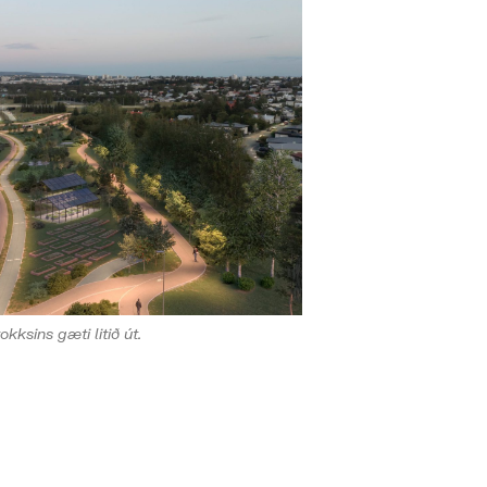
kksins gæti litið út.