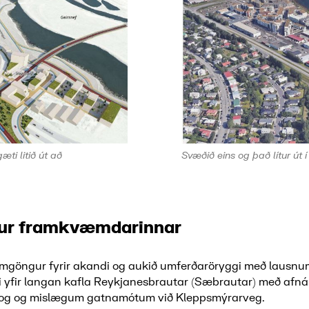
ti litið út að
Svæðið eins og það lítur út í
gur framkvæmdarinnar
amgöngur fyrir akandi og aukið umferðaröryggi með lausn
æði yfir langan kafla Reykjanesbrautar (Sæbrautar) með af
vog og mislægum gatnamótum við Kleppsmýrarveg.