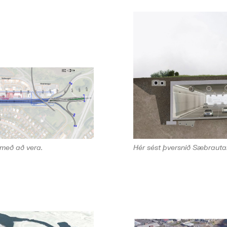
 með að vera.
Hér sést þversnið Sæbrauta