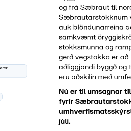
og frá Sæbraut til nor
Sæbrautarstokknum ve
auk blöndunarreina a
samkvæmt öryggiskröf
stokksmunna og ramp
gerð vegstokka er að
aðliggjandi byggð og 
ærar
eru aðskilin með umf
Nú er til umsagnar ti
fyrir Sæbrautarstok
umhverfismatsskýrslu
júlí.