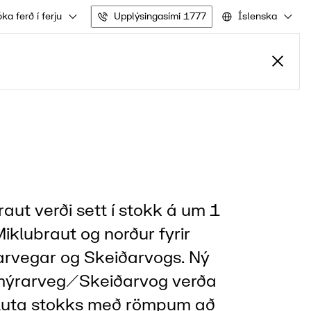
ka ferð í ferju
Upplýsingasími 1777
Íslenska
aut verði sett í stokk á um 1
iklubraut og norður fyrir
rvegar og Skeiðarvogs. Ný
mýrarveg/Skeiðarvog verða
hluta stokks með römpum að