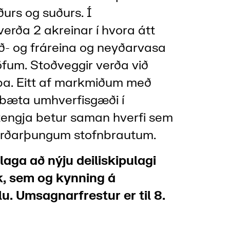
ðurs og suðurs. Í
rða 2 akreinar í hvora átt
ð- og fráreina og neyðarvasa
um. Stoðveggir verða við
a. Eitt af markmiðum með
 bæta umhverfisgæði í
tengja betur saman hverfi sem
erðarþungum stofnbrautum.
llaga að nýju deiliskipulagi
k, sem og kynning á
. Umsagnarfrestur er til 8.