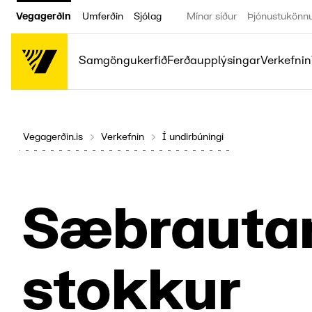
Vegagerðin
Umferðin
Sjólag
Mínar síður
Þjónustukönn
Samgöngukerfið
Ferðaupplýsingar
Verkefnin
Vegagerðin.is
Verkefnin
Í undirbúningi
Sæbrautar
stokkur