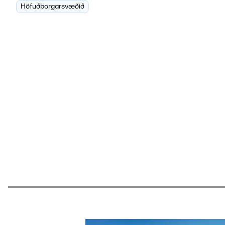
Höfuðborgarsvæðið
Ávinningur fra