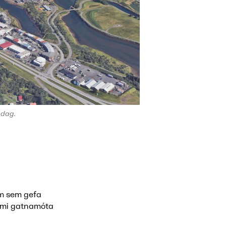
 dag.
um sem gefa
námi gatnamóta