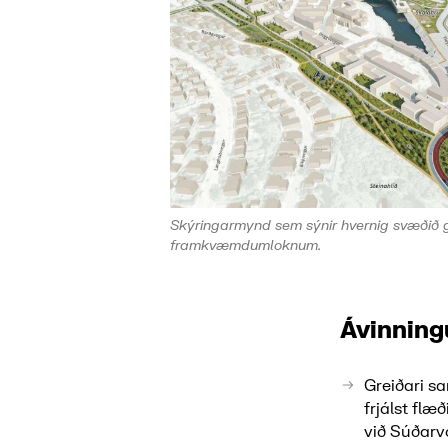
Skýringarmynd sem sýnir hvernig svæðið gæ
framkvæmdumloknum.
Ávinnin
Greiðari s
frjálst fl
við Súðar