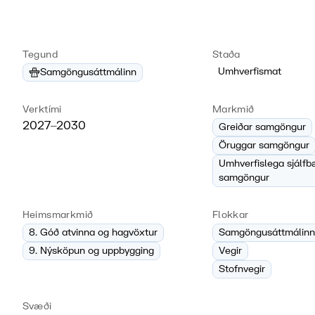
Tegund
Staða
Umhverfismat
Samgöngusáttmálinn
Verktími
Markmið
2027–2030
Greiðar samgöngur
Öruggar samgöngur
Umhverfislega sjálfb
samgöngur
Heimsmarkmið
Flokkar
8. Góð atvinna og hagvöxtur
Samgöngusáttmálinn
9. Nýsköpun og uppbygging
Vegir
Stofnvegir
Svæði