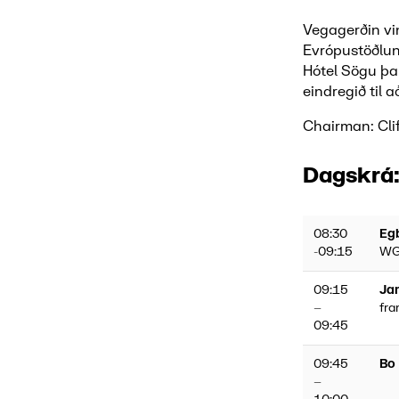
Vegagerðin vi
Evrópustöðlun
Hótel Sögu þa
eindregið til
Chairman: Cli
Dagskrá
08:30
Eg
-09:15
WG 
09:15
Ja
–
fra
09:45
09:45
Bo
–