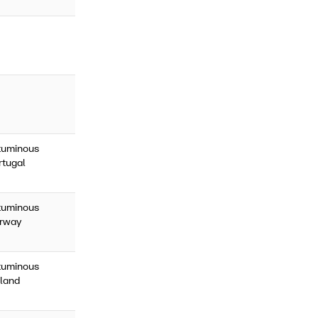
ituminous
rtugal
ituminous
orway
ituminous
nland