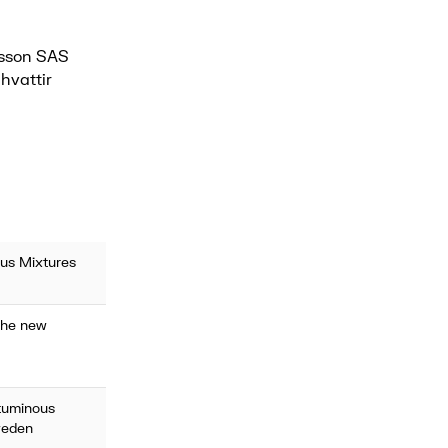
isson SAS
hvattir
ous Mixtures
the new
ituminous
weden