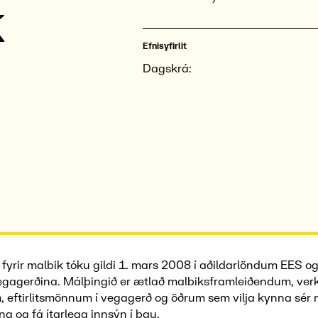
k
Efnisyfirlit
Dagskrá:
fyrir malbik tóku gildi 1. mars 2008 í aðildarlöndum EES o
 vegagerðina. Málþingið er ætlað malbiksframleiðendum, ve
eftirlitsmönnum í vegagerð og öðrum sem vilja kynna sér 
a og fá ítarlega innsýn í þau.