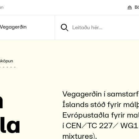
un
Bó
Vegagerðin
sköpun
m
Vegagerðin í samstar
Íslands stóð fyrir má
Evrópustaðla fyrir ma
la
í CEN/TC 227/ WG1 (
mixtures).