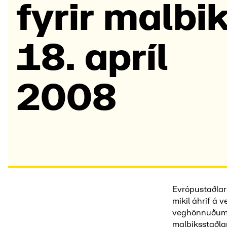
fyrir malbi
18. apríl
2008
Evrópustaðlar 
mikil áhrif á
veghönnuðum, 
malbiksstaðlan