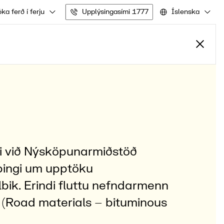
ka ferð í ferju
Upplýsingasími 1777
Íslenska
fi við Nýsköpunarmiðstöð
lþingi um upptöku
lbik. Erindi fluttu nefndarmenn
Road materials – bituminous