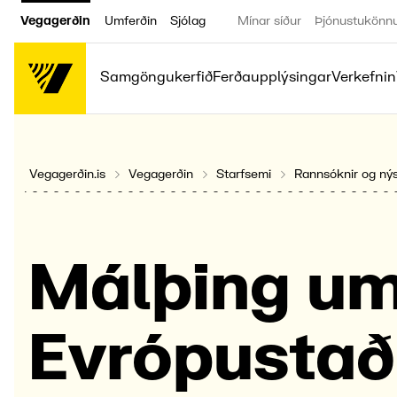
Vegagerðin
Umferðin
Sjólag
Mínar síður
Þjónustukönn
Samgöngukerfið
Ferðaupplýsingar
Verkefnin
Vegagerðin.is
Vegagerðin
Starfsemi
Rannsóknir og ný
Málþing u
Evróp­ustað