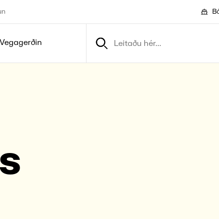
un
Bó
Vegagerðin
is