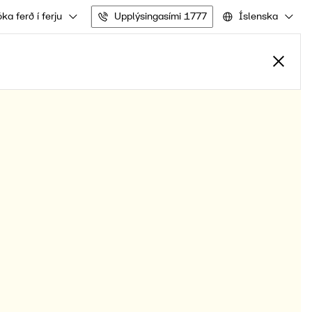
ka ferð í ferju
Upplýsingasími 1777
Íslenska