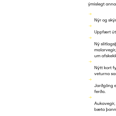
ýmislegt ann
Nýr og ský
Uppfært útl
Ný slitlags
malarvegir
um afskekk
Nýtt kort f
veturna s
Jarðgöng e
ferða.
Aukavegir, 
bæta þann