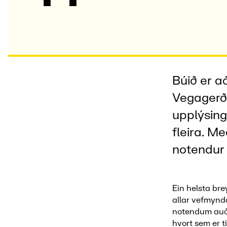
Búið er 
Vegagerð
upplýsin
fleira
. M
e
notendur 
Ein helsta bre
allar vefmynda
notendum auðv
hvort sem er t