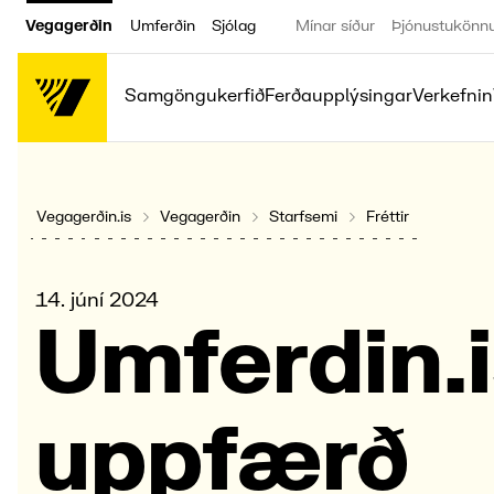
Vegagerðin
Umferðin
Sjólag
Mínar síður
Þjónustukönn
Samgöngukerfið
Ferðaupplýsingar
Verkefnin
Vegagerðin.is
Vegagerðin
Starfsemi
Fréttir
14. júní 2024
Umfer­din.
uppfærð