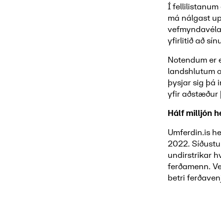
Í fellilistanum
má nálgast up
vefmyndavélar,
yfirlitið að 
Notendum er ei
landshlutum og
þysjar sig þá
yfir aðstæður 
Hálf milljón
Umferdin.is hef
2022. Síðustu
undirstrikar h
ferðamenn. Vef
betri ferðaven