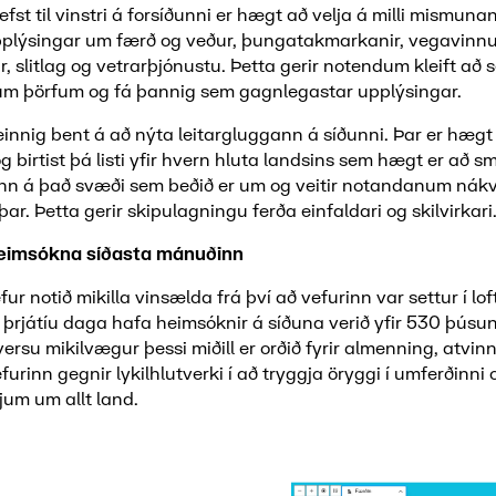
 efst til vinstri á forsíðunni er hægt að velja á milli mismuna
plýsingar um færð og veður, þungatakmarkanir, vegavinnu
 slitlag og vetrarþjónustu. Þetta gerir notendum kleift að 
sínum þörfum og fá þannig sem gagnlegastar upplýsingar.
nnig bent á að nýta leitargluggann á síðunni. Þar er hægt a
 birtist þá listi yfir hvern hluta landsins sem hægt er að sm
 inn á það svæði sem beðið er um og veitir notandanum nákv
þar. Þetta gerir skipulagningu ferða einfaldari og skilvirkari
 heimsókna síðasta mánuðinn
ur notið mikilla vinsælda frá því að vefurinn var settur í lof
 þrjátíu daga hafa heimsóknir á síðuna verið yfir 530 þúsun
versu mikilvægur þessi miðill er orðið fyrir almenning, atvinn
urinn gegnir lykilhlutverki í að tryggja öryggi í umferðinni 
jum um allt land.