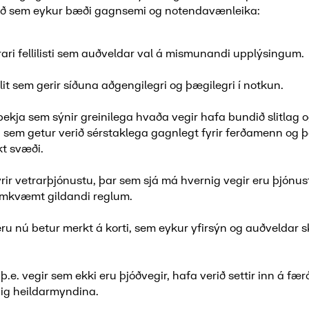
að sem eykur bæði gagnsemi og notendavænleika:
rari fellilisti sem auðveldar val á mismunandi upplýsingum.
it sem gerir síðuna aðgengilegri og þægilegri í notkun.
þekja sem sýnir greinilega hvaða vegir hafa bundið slitlag o
, sem getur verið sérstaklega gagnlegt fyrir ferðamenn og 
t svæði.
yrir vetrarþjónustu, þar sem sjá má hvernig vegir eru þjónus
amkvæmt gildandi reglum.
ru nú betur merkt á korti, sem eykur yfirsýn og auðveldar 
þ.e. vegir sem ekki eru þjóðvegir, hafa verið settir inn á fær
ig heildarmyndina.