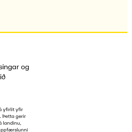
singar og
ið
firlit yfir
 Þetta gerir
á landinu,
í uppfærslunni