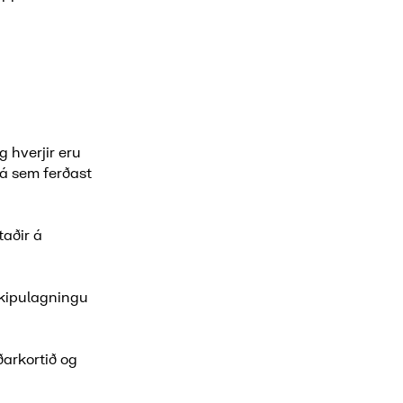
g hverjir eru
þá sem ferðast
taðir á
skipulagningu
ðarkortið og