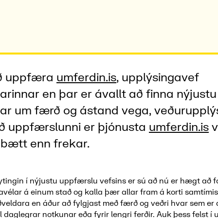
að uppfæra
umferdin.is
, upplýsingavef
arinnar
en þar er ávallt að finna nýjustu
gar um færð
og ástand vega,
veðurupplý
ð uppfærslunni er þjónusta
umferdin.is
v
bætt enn frekar
.
ytingin í nýjustu uppfærslu vefsins er sú að nú er hægt að fá y
vélar á einum stað og kalla þær allar fram á korti samtímis.
eldara en áður að fylgjast með færð og veðri hvar sem er 
il daglegrar notkunar eða fyrir lengri ferðir. Auk þess felst 