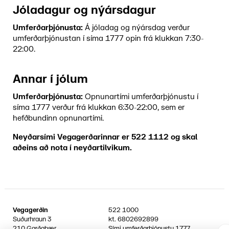
Jóladagur og nýársdagur
Umferðarþjónusta:
Á jóladag og nýársdag verður
umferðarþjónustan í síma 1777 opin frá klukkan 7:30-
22:00.
Annar í jólum
Umferðarþjónusta:
Opnunartími umferðarþjónustu í
síma 1777 verður frá klukkan 6:30-22:00, sem er
hefðbundinn opnunartími.
Neyðarsími Vegagerðarinnar er 522 1112 og skal
aðeins að nota í neyðartilvikum.
Vegagerðin
522 1000
Suðurhraun 3
kt.
6802692899
210 Garðabær
Sími umferðarþjónustu
1777