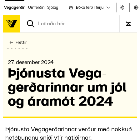
Bóka ferð í ferju
Vegagerðin
Umferðin
Sjólag
Upplýs
Fréttir
27. desember 2024
Þjón­usta Vega­
gerðar­innar um jól
og áramót 2024
Þjónusta Vegagerðarinnar verður með nokkuð
hefðbundnu sniði yfir hátíðirnar.