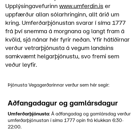
Upplýsingavefurinn
www.umferdin.is
er
uppfærður allan sólarhringinn, allt árið um
kring. Umferðarþjónustan svarar í síma 1777
frá því snemma á morgnana og langt fram á
kvöld, sjá nánar hér fyrir neðan. Yfir hátíðirnar
verður vetrarþjónusta á vegum landsins
samkvæmt helgarþjónustu, svo fremi sem
veður leyfir.
Þjónusta Vegagerðarinnar verður sem hér segir:
Aðfangadagur og gamlársdagur
Umferðarþjónusta
: Á aðfangadag og gamlársdag verður
umferðarþjónustan í síma 1777 opin frá klukkan 6:30-
22:00.