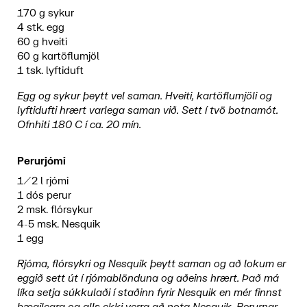
170 g sykur
4 stk. egg
60 g hveiti
60 g kartöflumjöl
1 tsk. lyftiduft
Egg og sykur þeytt vel saman. Hveiti, kartöflumjöli og
lyftidufti hrært varlega saman við. Sett í tvö botnamót.
Ofnhiti 180 C í ca. 20 mín.
Perurjómi
1/2 l rjómi
1 dós perur
2 msk. flórsykur
4-5 msk. Nesquik
1 egg
Rjóma, flórsykri og Nesquik þeytt saman og að lokum er
eggið sett út í rjómablönduna og aðeins hrært. Það má
líka setja súkkulaði í staðinn fyrir Nesquik en mér finnst