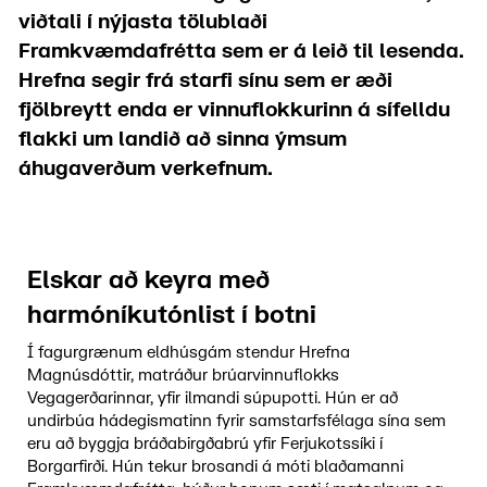
viðtali í nýjasta tölublaði
Framkvæmdafrétta sem er á leið til lesenda.
Hrefna segir frá starfi sínu sem er æði
fjölbreytt enda er vinnuflokkurinn á sífelldu
flakki um landið að sinna ýmsum
áhugaverðum verkefnum.
Elskar að keyra með
harmóníkutónlist í botni
Í fagurgrænum eldhúsgám stendur Hrefna
Magnúsdóttir, matráður brúarvinnuflokks
Vegagerðarinnar, yfir ilmandi súpupotti. Hún er að
undirbúa hádegismatinn fyrir samstarfsfélaga sína sem
eru að byggja bráðabirgðabrú yfir Ferjukotssíki í
Borgarfirði. Hún tekur brosandi á móti blaðamanni