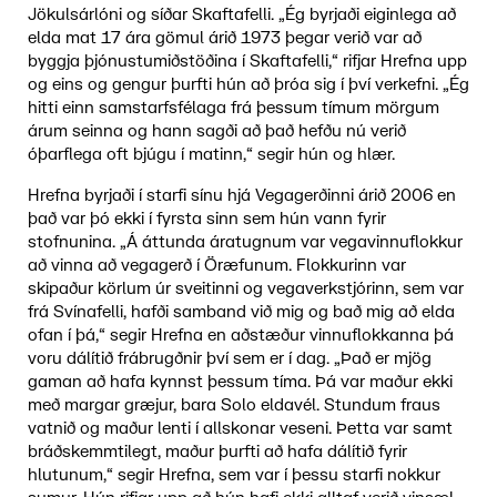
Jökulsárlóni og síðar Skaftafelli. „Ég byrjaði eiginlega að
elda mat 17 ára gömul árið 1973 þegar verið var að
byggja þjónustumiðstöðina í Skaftafelli,“ rifjar Hrefna upp
og eins og gengur þurfti hún að þróa sig í því verkefni. „Ég
hitti einn samstarfsfélaga frá þessum tímum mörgum
árum seinna og hann sagði að það hefðu nú verið
óþarflega oft bjúgu í matinn,“ segir hún og hlær.
Hrefna byrjaði í starfi sínu hjá Vegagerðinni árið 2006 en
það var þó ekki í fyrsta sinn sem hún vann fyrir
stofnunina. „Á áttunda áratugnum var vegavinnuflokkur
að vinna að vegagerð í Öræfunum. Flokkurinn var
skipaður körlum úr sveitinni og vegaverkstjórinn, sem var
frá Svínafelli, hafði samband við mig og bað mig að elda
ofan í þá,“ segir Hrefna en aðstæður vinnuflokkanna þá
voru dálítið frábrugðnir því sem er í dag. „Það er mjög
gaman að hafa kynnst þessum tíma. Þá var maður ekki
með margar græjur, bara Solo eldavél. Stundum fraus
vatnið og maður lenti í allskonar veseni. Þetta var samt
bráðskemmtilegt, maður þurfti að hafa dálítið fyrir
hlutunum,“ segir Hrefna, sem var í þessu starfi nokkur