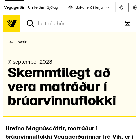
Bóka ferð í ferju
Vegagerðin
Umferðin
Sjólag
Upplýs
Fréttir
7. september 2023
Skemmti­legt að
vera matráður í
brúar­vinnu­flokki
Hrefna Magnúsdóttir, matráður í
brúarvinnuflokki Vegagerðarinnar frá Vík, er í