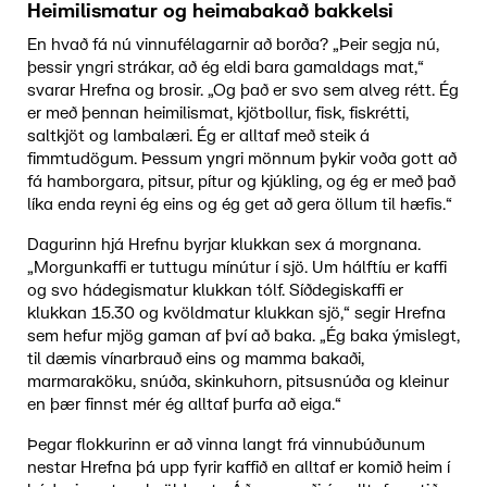
Heimilismatur og heimabakað bakkelsi
En hvað fá nú vinnufélagarnir að borða? „Þeir segja nú,
þessir yngri strákar, að ég eldi bara gamaldags mat,“
svarar Hrefna og brosir. „Og það er svo sem alveg rétt. Ég
er með þennan heimilismat, kjötbollur, fisk, fiskrétti,
saltkjöt og lambalæri. Ég er alltaf með steik á
fimmtudögum. Þessum yngri mönnum þykir voða gott að
fá hamborgara, pitsur, pítur og kjúkling, og ég er með það
líka enda reyni ég eins og ég get að gera öllum til hæfis.“
Dagurinn hjá Hrefnu byrjar klukkan sex á morgnana.
„Morgunkaffi er tuttugu mínútur í sjö. Um hálftíu er kaffi
og svo hádegismatur klukkan tólf. Síðdegiskaffi er
klukkan 15.30 og kvöldmatur klukkan sjö,“ segir Hrefna
sem hefur mjög gaman af því að baka. „Ég baka ýmislegt,
til dæmis vínarbrauð eins og mamma bakaði,
marmaraköku, snúða, skinkuhorn, pitsusnúða og kleinur
en þær finnst mér ég alltaf þurfa að eiga.“
Þegar flokkurinn er að vinna langt frá vinnubúðunum
nestar Hrefna þá upp fyrir kaffið en alltaf er komið heim í