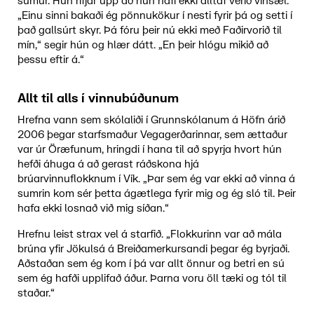
sumur. Hún rifjar upp að hún hafi ekki alltaf verið vinsæl.
„Einu sinni bakaði ég pönnukökur í nesti fyrir þá og setti í
það gallsúrt skyr. Þá fóru þeir nú ekki með Faðirvorið til
mín,“ segir hún og hlær dátt. „En þeir hlógu mikið að
þessu eftir á.“
Allt til alls í vinnubúðunum
Hrefna vann sem skólaliði í Grunnskólanum á Höfn árið
2006 þegar starfsmaður Vegagerðarinnar, sem ættaður
var úr Öræfunum, hringdi í hana til að spyrja hvort hún
hefði áhuga á að gerast ráðskona hjá
brúarvinnuflokknum í Vík. „Þar sem ég var ekki að vinna á
sumrin kom sér þetta ágætlega fyrir mig og ég sló til. Þeir
hafa ekki losnað við mig síðan.“
Hrefnu leist strax vel á starfið. „Flokkurinn var að mála
brúna yfir Jökulsá á Breiðamerkursandi þegar ég byrjaði.
Aðstaðan sem ég kom í þá var allt önnur og betri en sú
sem ég hafði upplifað áður. Þarna voru öll tæki og tól til
staðar.“