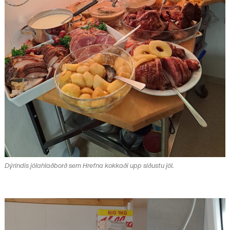
Dýrindis jólahlaðborð sem Hrefna kokkaði upp síðustu jól.