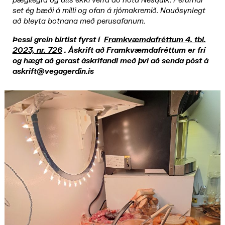
þægilegra og alls ekki verra að nota Nesquik. Perurnar
set ég bæði á milli og ofan á rjómakremið. Nauðsynlegt
að bleyta botnana með perusafanum.
Þessi grein birtist fyrst í
Framkvæmdafréttum 4. tbl.
2023, nr. 726
. Áskrift að Framkvæmdafréttum er frí
og hægt að gerast áskrifandi með því að senda póst á
askrift@vegagerdin.is