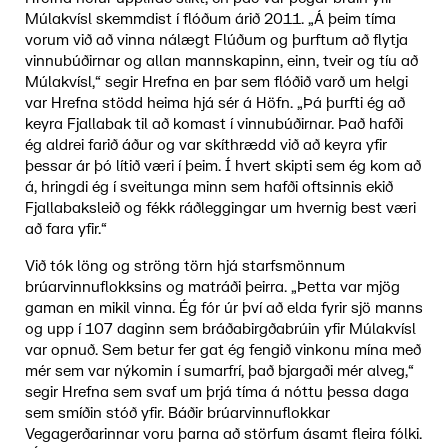
Múlakvísl skemmdist í flóðum árið 2011. „Á þeim tíma
vorum við að vinna nálægt Flúðum og þurftum að flytja
vinnubúðirnar og allan mannskapinn, einn, tveir og tíu að
Múlakvísl,“ segir Hrefna en þar sem flóðið varð um helgi
var Hrefna stödd heima hjá sér á Höfn. „Þá þurfti ég að
keyra Fjallabak til að komast í vinnubúðirnar. Það hafði
ég aldrei farið áður og var skíthrædd við að keyra yfir
þessar ár þó lítið væri í þeim. Í hvert skipti sem ég kom að
á, hringdi ég í sveitunga minn sem hafði oftsinnis ekið
Fjallabaksleið og fékk ráðleggingar um hvernig best væri
að fara yfir.“
Við tók löng og ströng törn hjá starfsmönnum
brúarvinnuflokksins og matráði þeirra. „Þetta var mjög
gaman en mikil vinna. Ég fór úr því að elda fyrir sjö manns
og upp í 107 daginn sem bráðabirgðabrúin yfir Múlakvísl
var opnuð. Sem betur fer gat ég fengið vinkonu mína með
mér sem var nýkomin í sumarfrí, það bjargaði mér alveg,“
segir Hrefna sem svaf um þrjá tíma á nóttu þessa daga
sem smíðin stóð yfir. Báðir brúarvinnuflokkar
Vegagerðarinnar voru þarna að störfum ásamt fleira fólki.