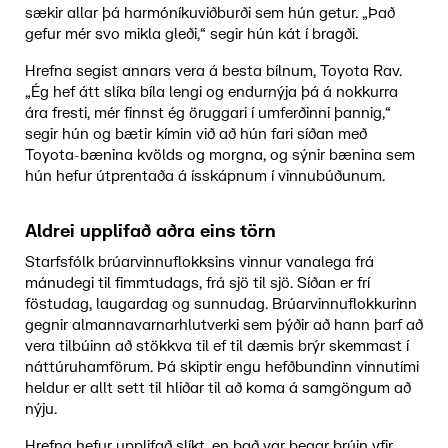
sækir allar þá harmóníkuviðburði sem hún getur. „Það
gefur mér svo mikla gleði,“ segir hún kát í bragði.
Hrefna segist annars vera á besta bílnum, Toyota Rav.
„Ég hef átt slíka bíla lengi og endurnýja þá á nokkurra
ára fresti, mér finnst ég öruggari í umferðinni þannig,“
segir hún og bætir kímin við að hún fari síðan með
Toyota-bænina kvölds og morgna, og sýnir bænina sem
hún hefur útprentaða á ísskápnum í vinnubúðunum.
Aldrei upplifað aðra eins törn
Starfsfólk brúarvinnuflokksins vinnur vanalega frá
mánudegi til fimmtudags, frá sjö til sjö. Síðan er frí
föstudag, laugardag og sunnudag. Brúarvinnuflokkurinn
gegnir almannavarnarhlutverki sem þýðir að hann þarf að
vera tilbúinn að stökkva til ef til dæmis brýr skemmast í
náttúruhamförum. Þá skiptir engu hefðbundinn vinnutími
heldur er allt sett til hliðar til að koma á samgöngum að
nýju.
Hrefna hefur upplifað slíkt, en það var þegar brúin yfir