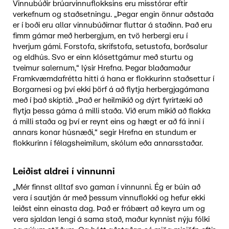
Vinnubúðir brúarvinnuflokksins eru misstórar eftir
verkefnum og staðsetningu. „Þegar engin önnur aðstaða
er í boði eru allar vinnubúðirnar fluttar á staðinn. Það eru
fimm gámar með herbergjum, en tvö herbergi eru í
hverjum gámi. Forstofa, skrifstofa, setustofa, borðsalur
og eldhús. Svo er einn klósettgámur með sturtu og
tveimur salernum,“ lýsir Hrefna. Þegar blaðamaður
Framkvæmdafrétta hitti á hana er flokkurinn staðsettur í
Borgarnesi og því ekki þörf á að flytja herbergjagámana
með í það skiptið. „Það er heilmikið og dýrt fyrirtæki að
flytja þessa gáma á milli staða. Við erum mikið að flakka
á milli staða og því er reynt eins og hægt er að fá inni í
annars konar húsnæði,“ segir Hrefna en stundum er
flokkurinn í félagsheimilum, skólum eða annarsstaðar.
Leiðist aldrei í vinnunni
„Mér finnst alltaf svo gaman í vinnunni. Ég er búin að
vera í sautján ár með þessum vinnuflokki og hefur ekki
leiðst einn einasta dag. Það er frábært að keyra um og
vera sjaldan lengi á sama stað, maður kynnist nýju fólki