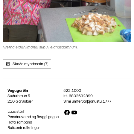
Hrefna eldar ilmandi súpu í eldhúsgámnum.
Skoða myndasafn (7)
Vegagerðin
522 1000
Suðurhraun 3
kt.
6802692899
210 Garðabær
Sími umferðarþjónustu
1777
Facebook
YouTube
Laus störf
Persónuvernd og öryggi gagna
Hafa samband
Rafrænir reikningar