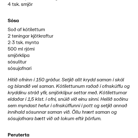
4 tsk. smjör
Sósa
Soð af kótilettum
2 teningar kjötkraftur
2-3 tsk. mynta
500 ml rjómi
smjörklípa
sósulitur
sósujafnari
Hitið ofninn í 150 gráður. Setjið allt krydd saman í skál
og blandið vel saman. Kótilettunum raðað í ofnskúffu og
kryddinu stráð yfir, smjörklípur settar með. Kótiletturnar
eldaðar í 1,5 klst. í ofni, snúið við einu sinni. Hellið soðinu
sem myndast hefur í ofnskúffunni í pott og setjið annað
innihald sósunnar saman við. Öllu hrært saman og
sósujafnara bætt við að lokum eftir þörfum.
Peruterta