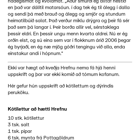
hádegismat og kvöldmat. „Áður smurði ég alltaf nestið
en það var dálítil matarsóun. í dag tek ég til álegg í dalla
og sendi þá með brauð og álegg og smjör og stundum
heimatilbúið salat. Það verður miklu drýgra og þeir fá sér
það sem þá langar í. Þeir borða allir vel, sérstaklega
þessir eldri. En þessir ungu menn kvarta aldrei. Nú er ég
orðin elst, og sú eina sem var í flokknum árið 2006 þegar
ég byrjaði, en ég næ mjög góðri tengingu við alla, enda
einstakur andi í hópnum.“
Ekki var hægt að kveðja Hrefnu nema fá hjá henni
uppskrift og þar var ekki komið að tómum kofanum.
Hér gefur hún uppskrift að kótilettum og dýrindis
peruköku.
Kótilettur að hætti Hrefnu
10 stk. kótilettur
3 tsk. salt
1 tsk. pipar
6 tsk. mynta frá Pottagöldrum