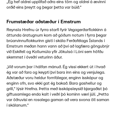
„Ég hef aldrei upplifað aðra eins törn og aldrei á ævinni
orðið eins þreytt og þegar þetta var búið.“
Frumstæðar aðstæður í Emstrum
Reynsla Hrefnu úr fyrra starfi fyrir Vegagerðarflokkinn á
áttunda áratugnum kom að góðum notum í fyrra þegar
brúarvinnuflokkurinn gisti í skála Ferðafélags Íslands í
Emstrum meðan hann vann að því að lagfæra göngubrýr
við Eskifell og Kollumúla yfir Jökulsá í Lóni sem höfðu
skemmst í óveðri veturinn áður.
„Við vorum þar í hálfan mánuð. Ég vissi ekkert út í hvað
ég var að fara og keypti því bara inn eins og venjulega.
Aðstæður voru heldur fornfálegar, enginn ísskápur og
enginn ofn, svo ekki gat ég bakað. Bara gashellur og
grill,“ lýsir Hrefna. Þetta með ísskápsleysið bjargaðist þó
giftusamlega enda kalt í veðri þó kominn væri júlí. „Þetta
var öðruvísi en rosalega gaman að vera svona öll saman
í skálanum.“