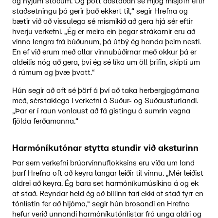
og nýjum stöðum. Og þótt aðstaðan sé mjög misjöfn eftir
staðsetningu þá gerir það ekkert til,“ segir Hrefna og
bætir við að vissulega sé mismikið að gera hjá sér eftir
hverju verkefni. „Ég er meira ein þegar strákarnir eru að
vinna lengra frá búðunum, þá útbý ég handa þeim nesti.
En ef við erum með allar vinnubúðirnar með okkur þá er
aldeilis nóg að gera, því ég sé líka um öll þrifin, skipti um
á rúmum og þvæ þvott.“
Hún segir að oft sé þörf á því að taka herbergjagámana
með, sérstaklega í verkefni á Suður- og Suðausturlandi.
„Þar er í raun vonlaust að fá gistingu á sumrin vegna
fjölda ferðamanna.“
Harmóníkutónar stytta stundir við aksturinn
Þar sem verkefni brúarvinnuflokksins eru víða um land
þarf Hrefna oft að keyra langar leiðir til vinnu. „Mér leiðist
aldrei að keyra. Ég bara set harmóníkumúsíkina á og ek
af stað. Reyndar held ég að bíllinn fari ekki af stað fyrr en
tónlistin fer að hljóma,“ segir hún brosandi en Hrefna
hefur verið unnandi harmóníkutónlistar frá unga aldri og