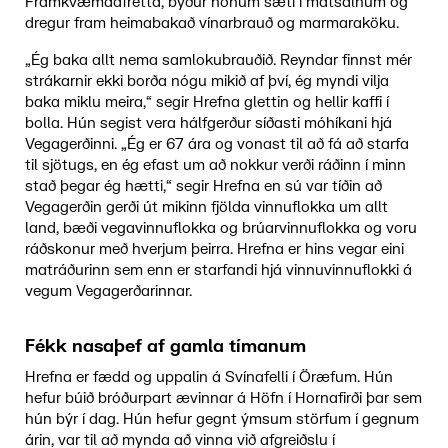
Framkvæmdafrétta, býður honum sæti í matsalnum og
dregur fram heimabakað vínarbrauð og marmaraköku.
„Ég baka allt nema samlokubrauðið. Reyndar finnst mér
strákarnir ekki borða nógu mikið af því, ég myndi vilja
baka miklu meira,“ segir Hrefna glettin og hellir kaffi í
bolla. Hún segist vera hálfgerður síðasti móhíkani hjá
Vegagerðinni. „Ég er 67 ára og vonast til að fá að starfa
til sjötugs, en ég efast um að nokkur verði ráðinn í minn
stað þegar ég hætti,“ segir Hrefna en sú var tíðin að
Vegagerðin gerði út mikinn fjölda vinnuflokka um allt
land, bæði vegavinnuflokka og brúarvinnuflokka og voru
ráðskonur með hverjum þeirra. Hrefna er hins vegar eini
matráðurinn sem enn er starfandi hjá vinnuvinnuflokki á
vegum Vegagerðarinnar.
Fékk nasaþef af gamla tímanum
Hrefna er fædd og uppalin á Svínafelli í Öræfum. Hún
hefur búið bróðurpart ævinnar á Höfn í Hornafirði þar sem
hún býr í dag. Hún hefur gegnt ýmsum störfum í gegnum
árin, var til að mynda að vinna við afgreiðslu í