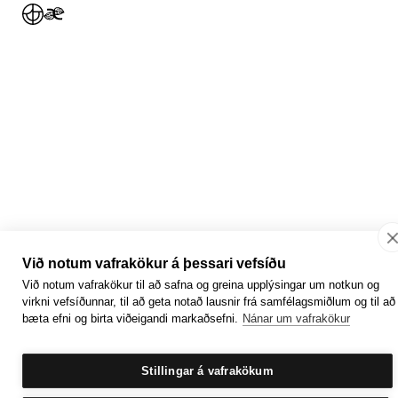
Jafnlaunavottun
Græn Skref
Við notum vafrakökur á þessari vefsíðu
Við notum vafrakökur til að safna og greina upplýsingar um notkun og
virkni vefsíðunnar, til að geta notað lausnir frá samfélagsmiðlum og til að
bæta efni og birta viðeigandi markaðsefni.
Nánar um vafrakökur
Stillingar á vafrakökum