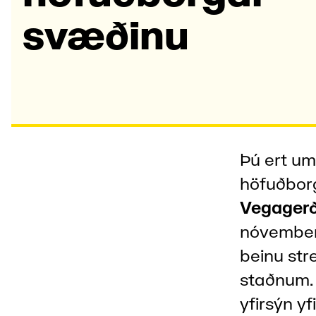
svæð­inu
Þú ert u
höfuðborg
Vegagerð
nóvember 
beinu str
staðnum.
yfirsýn y