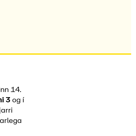
inn 14.
i 3
og í
arri
arlega