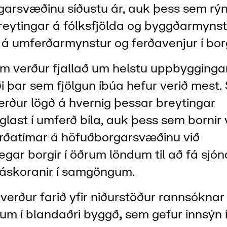
arsvæðinu síðustu ár, auk þess sem rýnt
reytingar á fólksfjölda og byggðarmynst
f á umferðarmynstur og ferðavenjur í borg
m verður fjallað um helstu uppbygginga
 þar sem fjölgun íbúa hefur verið mest.
erður lögð á hvernig þessar breytingar
last í umferð bíla, auk þess sem bornir
rðatímar á höfuðborgarsvæðinu við
gar borgir í öðrum löndum til að fá sjó
 áskoranir í samgöngum.
verður farið yfir niðurstöður rannsóknar
um í blandaðri byggð
,
sem gefur innsýn í