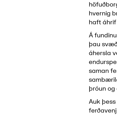
höfuðborg
hvernig b
haft áhri
Á fundinu
þau svæði
áhersla v
endurspeg
saman fe
sambærile
þróun og
Auk þess 
ferðavenj