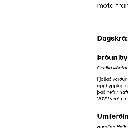
móta fra
Dagskrá:
Þróun b
Cecilía Þórða
Fjallað verðu
uppbygging og
það hefur haft
2022 verður s
Umferðin
Berglind Hall