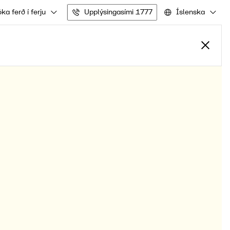
ka ferð í ferju
Upplýsingasími 1777
Íslenska