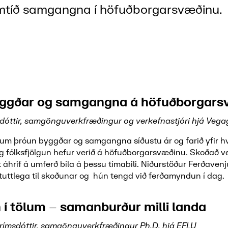
mtíð samgangna í höfuðborgarsvæðinu.
yggðar og samgangna á höfuðborgars
rdóttir, samgönguverkfræðingur og verkefnastjóri hjá Vega
r um þróun byggðar og samgangna síðustu ár og farið yfir h
 fólksfjölgun hefur verið á höfuðborgarsvæðinu. Skoðað v
 áhrif á umferð bíla á þessu tímabili. Niðurstöður Ferðave
tuttlega til skoðunar og hún tengd við ferðamyndun í dag.
 í tölum – samanburður milli landa
grímsdóttir, samgönguverkfræðingur Ph.D. hjá EFLU