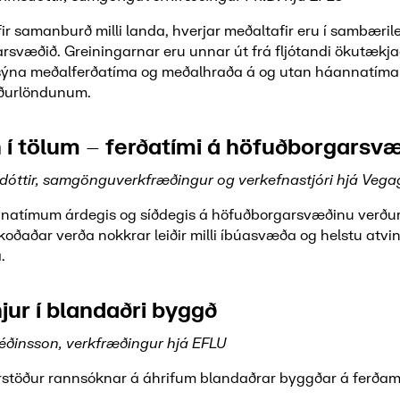
yfir samanburð milli landa, hverjar meðaltafir eru í sambær
rsvæðið. Greiningarnar eru unnar út frá fljótandi ökutæk
sýna meðalferðatíma og meðalhraða á og utan háannatíma
ðurlöndunum.
 í tölum – ferðatími á höfuðborgarsv
rdóttir, samgönguverkfræðingur og verkefnastjóri hjá Vega
nnatímum árdegis og síðdegis á höfuðborgarsvæðinu verður 
koðaðar verða nokkrar leiðir milli íbúasvæða og helstu atvi
.
jur í blandaðri byggð
éðinsson, verkfræðingur hjá EFLU
ðurstöður rannsóknar á áhrifum blandaðrar byggðar á ferða