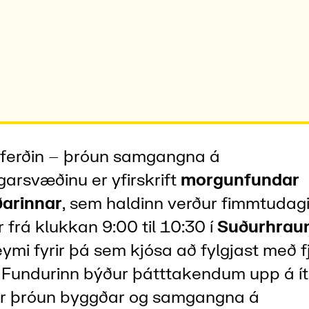
mferðin – þróun samgangna á
arsvæðinu er yfirskrift
morgunfundar
arinnar
, sem haldinn verður fimmtudag
frá klukkan 9:00 til 10:30 í
Suðurhraun
eymi fyrir þá sem kjósa að fylgjast með fj
 Fundurinn býður þátttakendum upp á ít
fir þróun byggðar og samgangna á