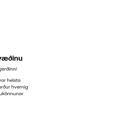
væðinu
gerðinni
var helsta
erður hvernig
njukönnunar