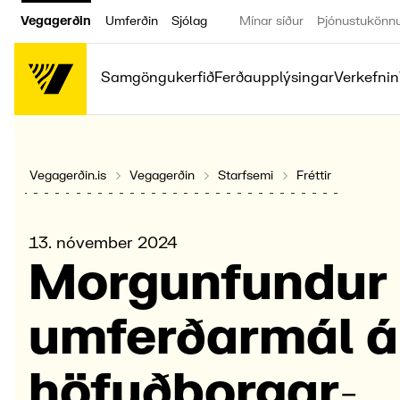
Vegagerðin
Umferðin
Sjólag
Mínar síður
Þjónustukönn
Samgöngukerfið
Ferðaupplýsingar
Verkefnin
Vegagerðin.is
Vegagerðin
Starfsemi
Fréttir
13. nóvember 2024
Morg­unfundur
umferðar­mál á
höfuð­borgar­