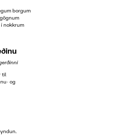
ilegum borgum
jagögnum
 í nokkrum
æðinu
gerðinni
til
nnu- og
myndun.