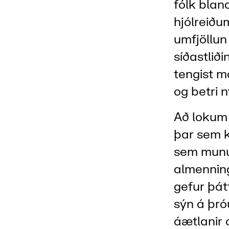
fólk bla
hjólreiðu
umfjöllun
síðastlið
tengist 
og betri
Að lokum v
þar sem 
sem munu 
almennin
gefur þát
sýn á þr
áætlanir 