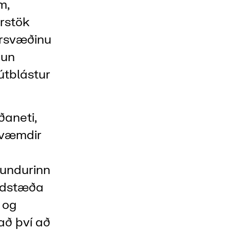
m,
rstök
arsvæðinu
óun
útblástur
ðaneti,
kvæmdir
undurinn
ildstæða
 og
að því að