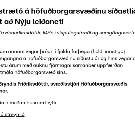
 strætó á höfuðborgarsvæðinu síðastli
tt að Nýju leiðaneti
ta Benediktsdóttir, MSc í skipulagsfræði og samgöngusérf
 um annars vegar þróun í fjölda farþega (fjöldi innstiga)
mgangna á höfuðborgarsvæðinu síðustu ár og hins vegar
æstu árum með auknu fjármagni samanber uppfærðan
mála höfuðborgarsvæðisins.
 Bryndís Friðriksdóttir, svæðisstjóri Höfuðborgarsvæðis
nar.
in á meðan húsrúm leyfir.
 á streymið