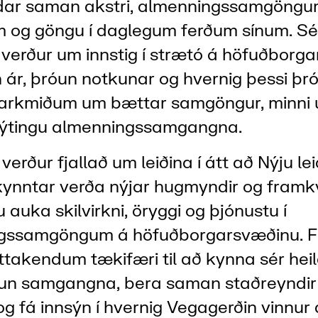
ndar saman akstri, almenningssamgöngu
m og göngu í daglegum ferðum sínum. Sé
 verður um innstig í strætó á höfuðborg
in ár, þróun notkunar og hvernig þessi þr
markmiðum um bættar samgöngur, minni 
 nýtingu almenningssamgangna.
erður fjallað um leiðina í átt að Nýju lei
kynntar verða nýjar hugmyndir og fram
auka skilvirkni, öryggi og þjónustu í
gssamgöngum á höfuðborgarsvæðinu. F
ttakendum tækifæri til að kynna sér he
óun samgangna, bera saman staðreyndir
og fá innsýn í hvernig Vegagerðin vinnur 