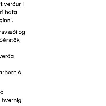
 verður í
ri hafa
inni.
rsvæði og
 Sérstök
 verða
narhorn á
 á
 hvernig