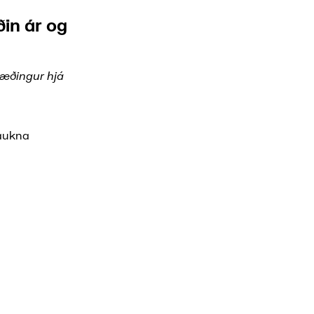
ðin ár og
ræðingur hjá
 aukna