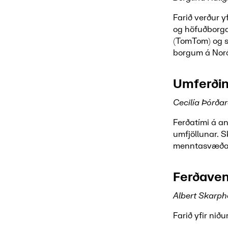
Farið verður 
og höfuðborga
(TomTom) og 
borgum á Nor
Umferðin
Cecilía Þórða
Ferðatími á a
umfjöllunar. S
menntasvæða
Ferðaven
Albert Skarph
Farið yfir ni