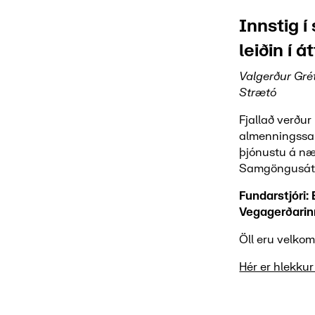
Innstig í
leiðin í á
Valgerður Gré
Strætó
Fjallað verður
almenningssa
þjónustu á n
Samgöngusátt
Fundarstjóri:
Vegagerðarin
Öll eru velkom
Hér er hlekkur