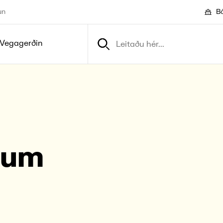
un
Bó
Vegagerðin
 um