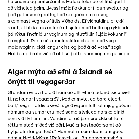
hálendinu og umferðarlitlir. Hafdís telur þó of lítið gert til
að viðhalda þeim. „Þessi málaflokkur er í raun sveltur og
það getur verið grátlegt að sjá góðan malarveg
skemmast vegna of lítils viðhalds. Ef viðhaldinu er ekki
sinnt, ef til dæmis er farið of sjaldan að hefla og rykbinda
þá rýkur fínefnið úr veginum og hlutföllin í „jólakökunni“
brenglast. Þar með er malarslitlagið sem á að verja
malarveginn, ekki lengur eins og það á að vera,“ segir
Hafdís og bætir við að allt sé þetta spurning um peninga.
Alger mýta að efni á Íslandi sé
ónýtt til vegagerðar
Stundum er því haldið fram að allt efni á Íslandi sé óhæft
til notkunar í vegagerð? „Það er mýta, og bara algert
bull,“ segir Hafdís ákveðin. „Við eigum fullt af mjög góðum
námum og sumar eru með sama styrk og norska efnið
sem við flytjum inn. Vandinn er að þær eru ekki alltaf á
réttum stað miðað við þörf. Það er kostnaðarsamt að
flytja efni langar leiðir.“ Hún nefnir sem dæmi um góðar
námur Neðri-Mýrar í Refasveit og Brunahvammsháls