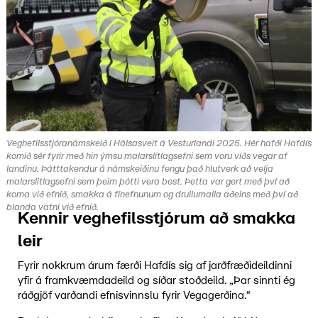
Veghefilsstjóranámskeið í Hálsasveit á Vesturlandi 2025. Hér hafði Hafdís
komið sér fyrir með hin ýmsu malarslitlagsefni sem voru víðs vegar af
landinu. Þátttakendur á námskeiðinu fengu það hlutverk að velja
malarslitlagsefni sem þeim þótti vera best. Þetta var gert með því að
koma við efnið, smakka á fínefnunum og drullumalla aðeins með því að
blanda vatni við efnið.
Kennir veghefilsstjórum að smakka
leir
Fyrir nokkrum árum færði Hafdís sig af jarðfræðideildinni
yfir á framkvæmdadeild og síðar stoðdeild. „Þar sinnti ég
ráðgjöf varðandi efnisvinnslu fyrir Vegagerðina.“