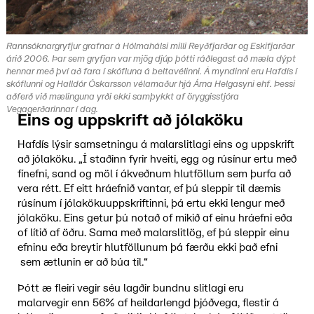
Rannsóknargryfjur grafnar á Hólmahálsi milli Reyðfjarðar og Eskifjarðar
árið 2006. Þar sem gryfjan var mjög djúp þótti ráðlegast að mæla dýpt
hennar með því að fara í skófluna á beltavélinni. Á myndinni eru Hafdís í
skóflunni og Halldór Óskarsson vélamaður hjá Árna Helgasyni ehf. Þessi
aðferð við mælinguna yrði ekki samþykkt af öryggisstjóra
Vegagerðarinnar í dag.
Eins og uppskrift að jólaköku
Hafdís lýsir samsetningu á malarslitlagi eins og uppskrift
að jólaköku. „Í staðinn fyrir hveiti, egg og rúsínur ertu með
fínefni, sand og möl í ákveðnum hlutföllum sem þurfa að
vera rétt. Ef eitt hráefnið vantar, ef þú sleppir til dæmis
rúsínum í jólakökuuppskriftinni, þá ertu ekki lengur með
jólaköku. Eins getur þú notað of mikið af einu hráefni eða
of lítið af öðru. Sama með malarslitlög, ef þú sleppir einu
efninu eða breytir hlutföllunum þá færðu ekki það efni
sem ætlunin er að búa til.“
Þótt æ fleiri vegir séu lagðir bundnu slitlagi eru
malarvegir enn 56% af heildarlengd þjóðvega, flestir á