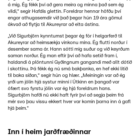
á mig. Ég fékk því að gera meira og minna það sem ég
vildi,“ segir Hafdís glettin. Foreldrar hennar höfðu því
engar athugasemdir við það þegar hún 19 ára gömul
ákvað að flytja til Akureyrar að elta ástina.
„Við Sigurbjörn kynntumst þegar ég fór í helgarferð til
Akureyrar að heimsækja vinkonu mína. Ég flutti norður í
desember sama ár. Hann sótti mig suður og við keyrðum
saman norður. Ég man eftir því að hafa setið fram í,
haldandi á plöntunni Gyðingnum gangandi með allt dótið
í skottinu. Þá fékk ég nú smá bakþanka, en hef ekki litið
til baka síðan,“ segir hún og hlær. „Meiningin var að ég
yrði um jólin hjá systur minni í Útkinn en þangað var
ófært svo fyrstu jólin var ég hjá foreldrum hans.
Sigurbjörn hafði nú ekki haft fyrir því að segja þeim frá
mér svo þau vissu ekkert hver var komin þarna inn á gafl
hjá þeim.“
Inn í heim jarðfræðinnar