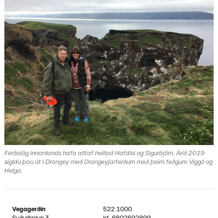
Ferðalög innanlands hafa alltaf heillað Hafdísi og Sigurbjörn. Árið 2019
sigldu þau út í Drangey með Drangeyjarferðum með þeim feðgum Viggó og
Helga.
Vegagerðin
522 1000
Suðurhraun 3
kt.
6802692899