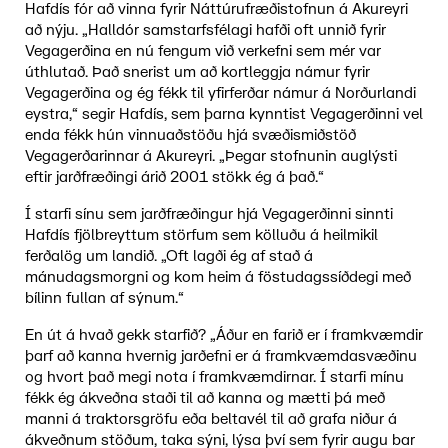
Hafdís fór að vinna fyrir Náttúrufræðistofnun á Akureyri
að nýju. „Halldór samstarfsfélagi hafði oft unnið fyrir
Vegagerðina en nú fengum við verkefni sem mér var
úthlutað. Það snerist um að kortleggja námur fyrir
Vegagerðina og ég fékk til yfirferðar námur á Norðurlandi
eystra,“ segir Hafdís, sem þarna kynntist Vegagerðinni vel
enda fékk hún vinnuaðstöðu hjá svæðismiðstöð
Vegagerðarinnar á Akureyri. „Þegar stofnunin auglýsti
eftir jarðfræðingi árið 2001 stökk ég á það.“
Í starfi sínu sem jarðfræðingur hjá Vegagerðinni sinnti
Hafdís fjölbreyttum störfum sem kölluðu á heilmikil
ferðalög um landið. „Oft lagði ég af stað á
mánudagsmorgni og kom heim á föstudagssíðdegi með
bílinn fullan af sýnum.“
En út á hvað gekk starfið? „Áður en farið er í framkvæmdir
þarf að kanna hvernig jarðefni er á framkvæmdasvæðinu
og hvort það megi nota í framkvæmdirnar. Í starfi mínu
fékk ég ákveðna staði til að kanna og mætti þá með
manni á traktorsgröfu eða beltavél til að grafa niður á
ákveðnum stöðum, taka sýni, lýsa því sem fyrir augu bar