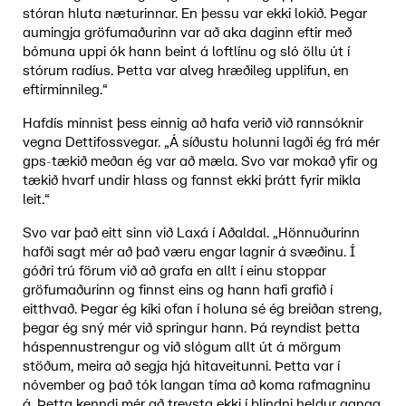
stóran hluta næturinnar. En þessu var ekki lokið. Þegar
aumingja gröfumaðurinn var að aka daginn eftir með
bómuna uppi ók hann beint á loftlínu og sló öllu út í
stórum radíus. Þetta var alveg hræðileg upplifun, en
eftirminnileg.“
Hafdís minnist þess einnig að hafa verið við rannsóknir
vegna Dettifossvegar. „Á síðustu holunni lagði ég frá mér
gps-tækið meðan ég var að mæla. Svo var mokað yfir og
tækið hvarf undir hlass og fannst ekki þrátt fyrir mikla
leit.“
Svo var það eitt sinn við Laxá í Aðaldal. „Hönnuðurinn
hafði sagt mér að það væru engar lagnir á svæðinu. Í
góðri trú förum við að grafa en allt í einu stoppar
gröfumaðurinn og finnst eins og hann hafi grafið í
eitthvað. Þegar ég kíki ofan í holuna sé ég breiðan streng,
þegar ég sný mér við springur hann. Þá reyndist þetta
háspennustrengur og við slógum allt út á mörgum
stöðum, meira að segja hjá hitaveitunni. Þetta var í
nóvember og það tók langan tíma að koma rafmagninu
á. Þetta kenndi mér að treysta ekki í blindni heldur ganga