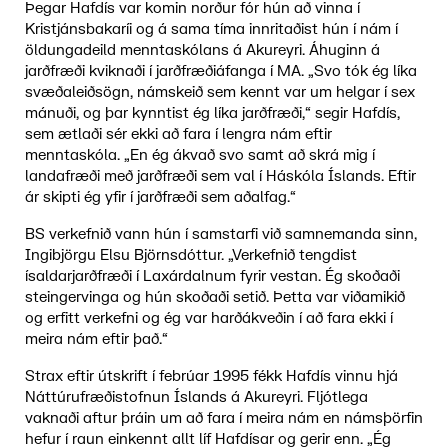
Þegar Hafdís var komin norður fór hún að vinna í
Kristjánsbakaríi og á sama tíma innritaðist hún í nám í
öldungadeild menntaskólans á Akureyri. Áhuginn á
jarðfræði kviknaði í jarðfræðiáfanga í MA. „Svo tók ég líka
svæðaleiðsögn, námskeið sem kennt var um helgar í sex
mánuði, og þar kynntist ég líka jarðfræði,“ segir Hafdís,
sem ætlaði sér ekki að fara í lengra nám eftir
menntaskóla. „En ég ákvað svo samt að skrá mig í
landafræði með jarðfræði sem val í Háskóla Íslands. Eftir
ár skipti ég yfir í jarðfræði sem aðalfag.“
BS verkefnið vann hún í samstarfi við samnemanda sinn,
Ingibjörgu Elsu Björnsdóttur. „Verkefnið tengdist
ísaldarjarðfræði í Laxárdalnum fyrir vestan. Ég skoðaði
steingervinga og hún skoðaði setið. Þetta var viðamikið
og erfitt verkefni og ég var harðákveðin í að fara ekki í
meira nám eftir það.“
Strax eftir útskrift í febrúar 1995 fékk Hafdís vinnu hjá
Náttúrufræðistofnun Íslands á Akureyri. Fljótlega
vaknaði aftur þráin um að fara í meira nám en námsþörfin
hefur í raun einkennt allt líf Hafdísar og gerir enn. „Ég