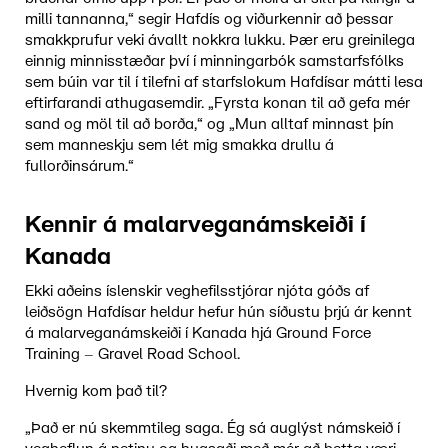
milli tannanna,“ segir Hafdís og viðurkennir að þessar
smakkprufur veki ávallt nokkra lukku. Þær eru greinilega
einnig minnisstæðar því í minningarbók samstarfsfólks
sem búin var til í tilefni af starfslokum Hafdísar mátti lesa
eftirfarandi athugasemdir. „Fyrsta konan til að gefa mér
sand og möl til að borða,“ og „Mun alltaf minnast þín
sem manneskju sem lét mig smakka drullu á
fullorðinsárum.“
Kennir á malarveganámskeiði í
Kanada
Ekki aðeins íslenskir veghefilsstjórar njóta góðs af
leiðsögn Hafdísar heldur hefur hún síðustu þrjú ár kennt
á malarveganámskeiði í Kanada hjá Ground Force
Training – Gravel Road School.
Hvernig kom það til?
„Það er nú skemmtileg saga. Ég sá auglýst námskeið í