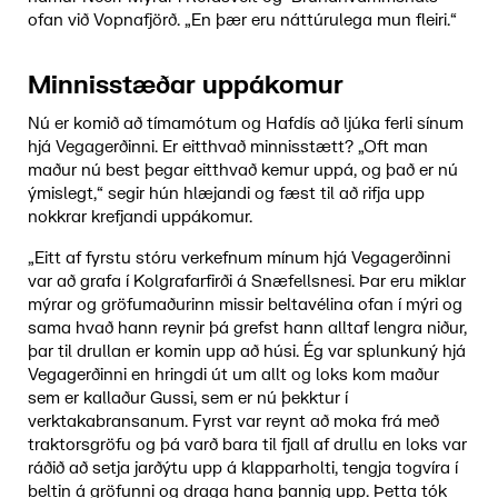
ofan við Vopnafjörð. „En þær eru náttúrulega mun fleiri.“
Minnisstæðar uppákomur
Nú er komið að tímamótum og Hafdís að ljúka ferli sínum
hjá Vegagerðinni. Er eitthvað minnisstætt? „Oft man
maður nú best þegar eitthvað kemur uppá, og það er nú
ýmislegt,“ segir hún hlæjandi og fæst til að rifja upp
nokkrar krefjandi uppákomur.
„Eitt af fyrstu stóru verkefnum mínum hjá Vegagerðinni
var að grafa í Kolgrafarfirði á Snæfellsnesi. Þar eru miklar
mýrar og gröfumaðurinn missir beltavélina ofan í mýri og
sama hvað hann reynir þá grefst hann alltaf lengra niður,
þar til drullan er komin upp að húsi. Ég var splunkuný hjá
Vegagerðinni en hringdi út um allt og loks kom maður
sem er kallaður Gussi, sem er nú þekktur í
verktakabransanum. Fyrst var reynt að moka frá með
traktorsgröfu og þá varð bara til fjall af drullu en loks var
ráðið að setja jarðýtu upp á klapparholti, tengja togvíra í
beltin á gröfunni og draga hana þannig upp. Þetta tók