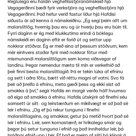
Reglulega eru haldin veghefilsstjóranámskeið hjá
Vegagerðinni bæði fyrir verkstjóra og veghefilsstjóra hjá
Vegagerðinni. Það hefur verið fastur liður hjá Hafdísi
síðustu ár að kenna á námskeiðinu. „Ég segi þeim allt um
malarslitlög, hvernig þau eru og úr hverju þau eru búin til.
Fyrri daginn er ég með klukkutíma erindi á bóklegu
námskeiði en daginn eftir er farið út og settar upp
nokkrar stöðvar. Ég er með eina af þessum stöðvum, kem
mér einhvers staðar fyrir með nokkrar fötur með
mismunandi malarslitlögum sem koma víðsvegar af
landinu. Þegar nemendur mæta til mín er verkefnið að
þeir finni besta malarslitlagið. Þá er tekin lúka af efninu
og sett í aðra fötu, bætt við réttu magni af vatni. Svo fá
þeir að þreifa á efninu, meta gæði þess og ekki síst að
smakka á því,“ segir Hafdís en margir verða hálf hvumsa
að eiga að smakka á efninu. Hafdís útskýrir að fínefni séu
samsett úr silt- og leirstærðum en mikilvægt er að það sé
leir í efninu. „Og ef þú rekur tunguna í fínefni
malarslitlagsins, og smakkar, getur þú metið hvort það sé
leir í efninu. Leir, sem kornastærð, er hrikalega smár og
þegar þú setur tunguna í efnið og það inniheldur leir, þá
bráðnar efnið upp í þér. Ef það er meira af silti þá klingir á