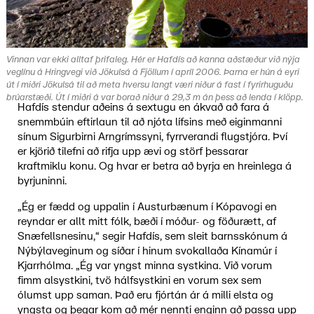
Vinnan var ekki alltaf þrifaleg. Hér er Hafdís að kanna aðstæður við nýja
veglínu á Hringvegi við Jökulsá á Fjöllum í apríl 2006. Þarna er hún á eyri
út í miðri Jökulsá til að meta hversu langt væri niður á fast í fyrirhuguðu
brúarstæði. Út í miðri á var borað niður á 29,3 m án þess að lenda í klöpp.
Hafdís stendur aðeins á sextugu en ákvað að fara á
snemmbúin eftirlaun til að njóta lífsins með eiginmanni
sínum Sigurbirni Arngrímssyni, fyrrverandi flugstjóra. Því
er kjörið tilefni að rifja upp ævi og störf þessarar
kraftmiklu konu. Og hvar er betra að byrja en hreinlega á
byrjuninni.
„Ég er fædd og uppalin í Austurbænum í Kópavogi en
reyndar er allt mitt fólk, bæði í móður- og föðurætt, af
Snæfellsnesinu,“ segir Hafdís, sem sleit barnsskónum á
Nýbýlaveginum og síðar í hinum svokallaða Kínamúr í
Kjarrhólma. „Ég var yngst minna systkina. Við vorum
fimm alsystkini, tvö hálfsystkini en vorum sex sem
ólumst upp saman. Það eru fjórtán ár á milli elsta og
yngsta og þegar kom að mér nennti enginn að passa upp