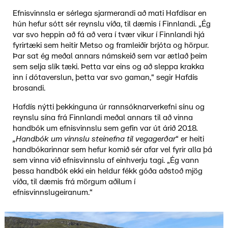
Efnisvinnsla er sérlega sjarmerandi að mati Hafdísar en
hún hefur sótt sér reynslu víða, til dæmis í Finnlandi. „Ég
var svo heppin að fá að vera í tvær vikur í Finnlandi hjá
fyrirtæki sem heitir Metso og framleiðir brjóta og hörpur.
Þar sat ég meðal annars námskeið sem var ætlað þeim
sem selja slík tæki. Þetta var eins og að sleppa krakka
inn í dótaverslun, þetta var svo gaman,“ segir Hafdís
brosandi.
Hafdís nýtti þekkinguna úr rannsóknarverkefni sínu og
reynslu sína frá Finnlandi meðal annars til að vinna
handbók um efnisvinnslu sem gefin var út árið 2018
.
„Handbók um vinnslu steinefna til vegagerðar
“ er heiti
handbókarinnar sem hefur komið sér afar vel fyrir alla þá
sem vinna við efnisvinnslu af einhverju tagi. „Ég vann
þessa handbók ekki ein heldur fékk góða aðstoð mjög
víða, til dæmis frá mörgum aðilum í
efnisvinnslugeiranum.“