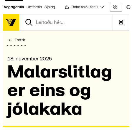
Bóka ferð í ferju
Vegagerðin
Umferðin
Sjólag
Upplýs
Fréttir
18. nóvember 2025
Malars­litlag
er eins og
jólakaka