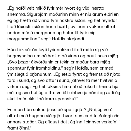
„Ég hafði velt mikið fyrir mér hvort ég vildi hætta
snemma. Sigurbjörn maðurinn minn er níu árum eldri en
ég og hætti að vinna fyrir nokkru síðan. Ég hef reyndar
lifað lúxuslífi síðan hann hætti, því hann vaknar alltaf
undan mér á morgnana og hefur til fyrir mig
morgunmatinn,“ segir Hafdís hlæjandi.
Hún tók sér ársleyfi fyrir nokkru til að máta sig við
hugmyndina um að hætta að vinna og naut þess mjög.
„Svo þegar ákvörðunin er tekin er maður bara mjög
spenntur fyrir framhaldinu,“ segir Hafdís, sem er með
ýmislegt á prjónunum. „Ég ætla fyrst og fremst að njóta,
fara í sund, og svo aftur í sund, jafnvel fá mér hvítvín á
virkum degi. Ég hef loksins tíma til að taka til heima hjá
mér og svo hef ég alltaf verið í einhverju námi og ætli ég
skelli mér ekki í að læra spænsku?“
En mun hún sakna þess að spá í grjót? „Nei, ég verð
alltaf með hugann við grjót hvort sem er á ferðalagi eða
annars staðar. Og eflaust dett ég inn í einhver verkefni í
framtíðinni.“