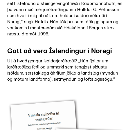
setti stefnuna á steingervingafræði í Kaupmannahöfn, en
þá vann með mér jarðfræðingurinn Halldór G. Pétursson
sem hvatti mig til að læra heldur ísaldarjarðfræði í
Noregi,“ segir Hafdís. Hún tók þessum ráðleggingum og
var komin í mastersnám við Háskólann í Bergen strax
næstu áramót 1996.
Gott að vera Íslendingur í Noregi
Út á hvað gengur ísaldarjarðfræði? „Hún fjallar um
jarðfræðileg ferli og ummerki sem tengjast síðustu
ísöldum, sérstaklega áhrifum jökla á landslag (myndun
og mótum landforma), setmyndun og loftslagssögu.“