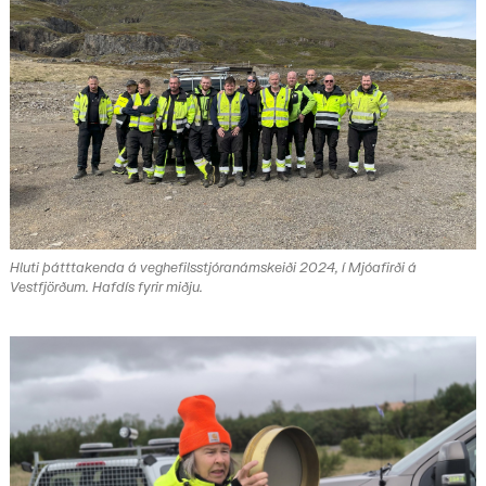
Hluti þátttakenda á veghefilsstjóranámskeiði 2024, í Mjóafirði á
Vestfjörðum. Hafdís fyrir miðju.