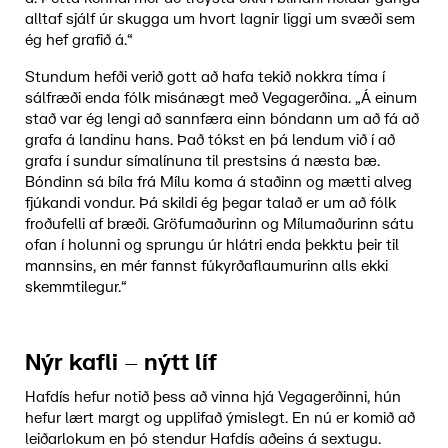
alltaf sjálf úr skugga um hvort lagnir liggi um svæði sem
ég hef grafið á.“
Stundum hefði verið gott að hafa tekið nokkra tíma í
sálfræði enda fólk misánægt með Vegagerðina. „Á einum
stað var ég lengi að sannfæra einn bóndann um að fá að
grafa á landinu hans. Það tókst en þá lendum við í að
grafa í sundur símalínuna til prestsins á næsta bæ.
Bóndinn sá bíla frá Mílu koma á staðinn og mætti alveg
fjúkandi vondur. Þá skildi ég þegar talað er um að fólk
froðufelli af bræði. Gröfumaðurinn og Mílumaðurinn sátu
ofan í holunni og sprungu úr hlátri enda þekktu þeir til
mannsins, en mér fannst fúkyrðaflaumurinn alls ekki
skemmtilegur.“
Nýr kafli – nýtt líf
Hafdís hefur notið þess að vinna hjá Vegagerðinni, hún
hefur lært margt og upplifað ýmislegt. En nú er komið að
leiðarlokum en þó stendur Hafdís aðeins á sextugu.