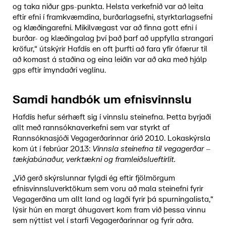
og taka niður gps-punkta. Helsta verkefnið var að leita
eftir efni í framkvæmdina, burðarlagsefni, styrktarlagsefni
og klæðingarefni. Mikilvægast var að finna gott efni í
burðar- og klæðingalag því það þarf að uppfylla strangari
kröfur,“ útskýrir Hafdís en oft þurfti að fara yfir ófærur til
að komast á staðina og eina leiðin var að aka með hjálp
gps eftir ímyndaðri veglínu.
Samdi handbók um efnisvinnslu
Hafdís hefur sérhæft sig í vinnslu steinefna. Þetta byrjaði
allt með rannsóknaverkefni sem var styrkt af
Rannsóknasjóði Vegagerðarinnar árið 2010. Lokaskýrsla
kom út í febrúar 2013:
Vinnsla steinefna til vegagerðar –
tækjabúnaður, verktækni og framleiðslueftirlit.
„Við gerð skýrslunnar fylgdi ég eftir fjölmörgum
efnisvinnsluverktökum sem voru að mala steinefni fyrir
Vegagerðina um allt land og lagði fyrir þá spurningalista,“
lýsir hún en margt áhugavert kom fram við þessa vinnu
sem nýttist vel í starfi Vegagerðarinnar og fyrir aðra.