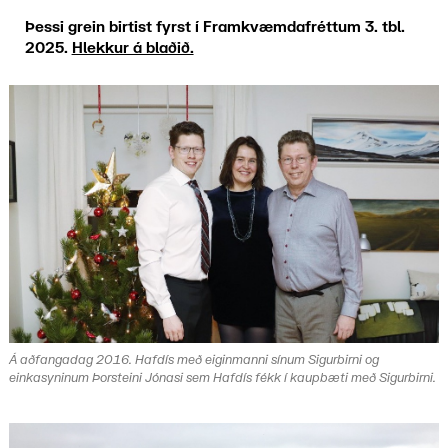
Þessi grein birtist fyrst í Framkvæmdafréttum 3. tbl.
2025.
Hlekkur á blaðið.
Á aðfangadag 2016. Hafdís með eiginmanni sínum Sigurbirni og
einkasyninum Þorsteini Jónasi sem Hafdís fékk í kaupbæti með Sigurbirni.