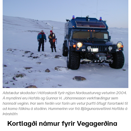
Aðstæður skoðaðar í Hófaskarði fyrir nýjan Norðausturveg veturinn 2004.
Á myndinni eru Hafdís og Gunnar H. Jóhannesson verkfræðingur sem
hannaði veginn. Þar sem ferðin var farin um vetur þurfti öflugt farartæki til
að koma fólkinu á staðinn. Hummerinn var frá Björgunarsveitinni Hafliða á
Þórshöfn
Kortlagði námur fyrir Vegagerðina