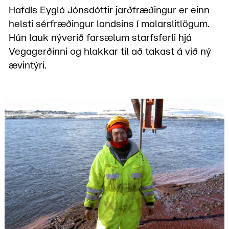
Haf­dís Eygló Jóns­dóttir jarðfræðingur er einn
helsti sérfræðingur landsins í malarslitlögum.
Hún lauk nýverið farsælum starfsferli hjá
Vegagerðinni og hlakkar til að takast á við ný
ævintýri.