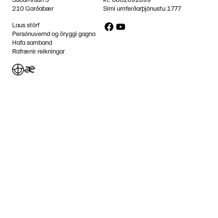
210 Garðabær
Sími umferðarþjónustu
1777
Facebook
YouTube
Laus störf
Persónuvernd og öryggi gagna
Hafa samband
Rafrænir reikningar
Jafnlaunavottun
Græn Skref