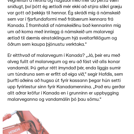
vegheflun á netinu og hugsaði með mér að þetta væri
sniðugt, því þótt ég ætlaði mér ekki að stýra slíkri græju
var gott að þekkja til hennar. Ég skráði mig á námskeið
sem var í fjarfundaformi með frábærum kennara frá
Kanada. Í framhaldi af námskeiðinu bað kennarinn mig
um að koma með innlegg á námskeið um malarvegi
ætlað til dæmis einstaklingum hjá sveitarfélögum og
öðrum sem kaupa þjónustu verktaka.“
Er eitthvað af malarvegum í Kanada? „Já, þeir eru með
alveg fullt af malarvegum og eru að fást við alls konar
vandamál. Þú getur rétt ímyndað þér, enda liggja sumir
um túndruna sem er erfitt að eiga við,“ segir Hafdís, sem
þurfti aðeins að hugsa út fyrir kassann þegar hún setti
upp fyrirlestur sinn fyrir Kanadamennina. „Það eru gerðar
allt aðrar kröfur í Kanada en í grunninn er uppbygging
malarveganna og vandamálin þó þau sömu.“