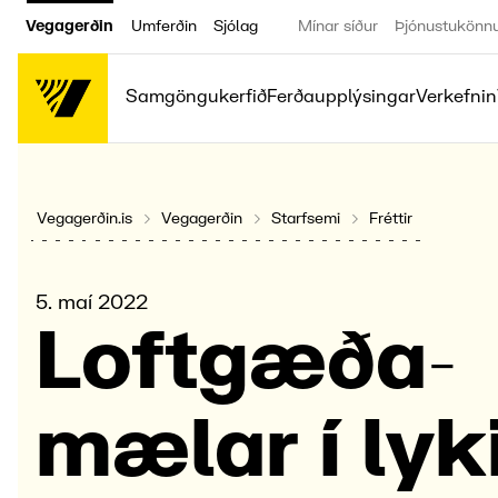
Vegagerðin
Umferðin
Sjólag
Mínar síður
Þjónustukönn
Samgöngukerfið
Ferðaupplýsingar
Verkefnin
Vegagerðin.is
Vegagerðin
Starfsemi
Fréttir
5. maí 2022
Loft­gæða­
mælar í lyki