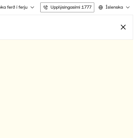
ka ferð í ferju
Upplýsingasími 1777
Íslenska