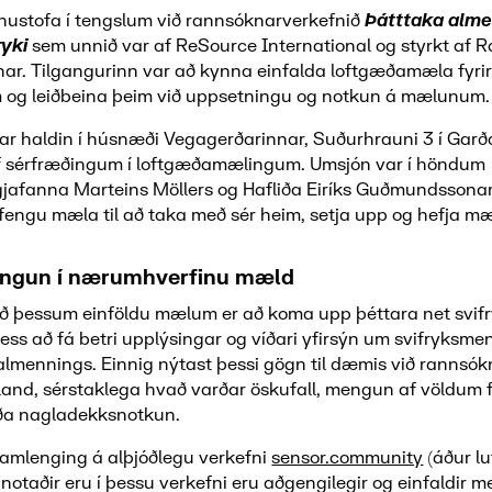
nnustofa í tengslum við rannsóknarverkefnið
Þátttaka alme
ryki
sem unnið var af ReSource International og styrkt af 
ar. Tilgangurinn var að kynna einfalda loftgæðamæla fyri
og leiðbeina þeim við uppsetningu og notkun á mælunum.
ar haldin í húsnæði Vegagerðarinnar, Suðurhrauni 3 í Gar
af sérfræðingum í loftgæðamælingum. Umsjón var í höndum
jafanna Marteins Möllers og Hafliða Eiríks Guðmundssonar. 
fengu mæla til að taka með sér heim, setja upp og hefja mæ
ngun í nærumhverfinu mæld
ð þessum einföldu mælum er að koma upp þéttara net svi
l þess að fá betri upplýsingar og víðari yfirsýn um svifryksme
lmennings. Einnig nýtast þessi gögn til dæmis við rannsókn
sland, sérstaklega hvað varðar öskufall, mengun af völdum 
ða nagladekksnotkun.
framlenging á alþjóðlegu verkefni
sensor.community
(áður lu
otaðir eru í þessu verkefni eru aðgengilegir og einfaldir 