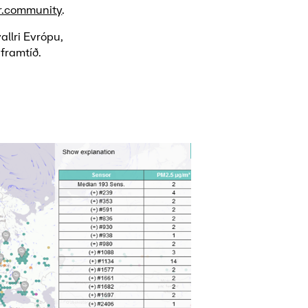
r.community
.
allri Evrópu,
 framtíð.