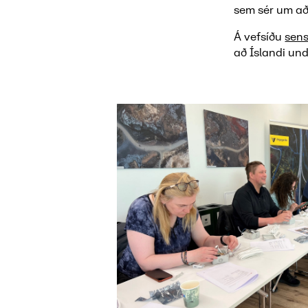
sem sér um að
Á vefsíðu
sen
að Íslandi und