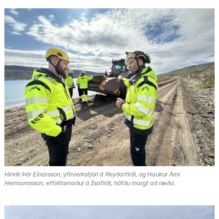
Hinrik Þór Einarsson, yfirverkstjóri á Reyðarfirði, og Haukur Árni
Hermannsson, eftirlitsmaður á Ísafirði, höfðu margt að ræða.