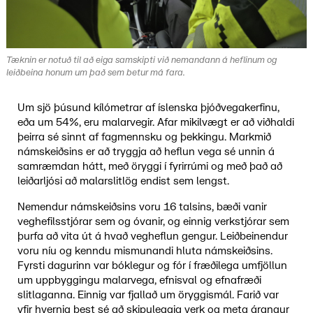
Tæknin er notuð til að eiga samskipti við nemandann á heflinum og
leiðbeina honum um það sem betur má fara.
Um sjö þúsund kílómetrar af íslenska þjóðvegakerfinu,
eða um 54%, eru malarvegir. Afar mikilvægt er að viðhaldi
þeirra sé sinnt af fagmennsku og þekkingu. Markmið
námskeiðsins er að tryggja að heflun vega sé unnin á
samræmdan hátt, með öryggi í fyrirrúmi og með það að
leiðarljósi að malarslitlög endist sem lengst.
Nemendur námskeiðsins voru 16 talsins, bæði vanir
veghefilsstjórar sem og óvanir, og einnig verkstjórar sem
þurfa að vita út á hvað vegheflun gengur. Leiðbeinendur
voru níu og kenndu mismunandi hluta námskeiðsins.
Fyrsti dagurinn var bóklegur og fór í fræðilega umfjöllun
um uppbyggingu malarvega, efnisval og efnafræði
slitlaganna. Einnig var fjallað um öryggismál. Farið var
yfir hvernig best sé að skipuleggja verk og meta árangur