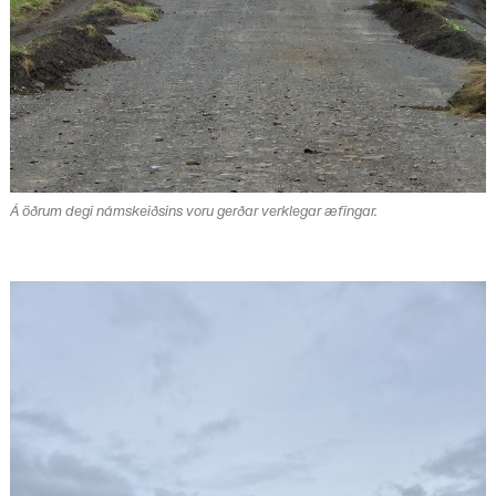
Á öðrum degi námskeiðsins voru gerðar verklegar æfingar.