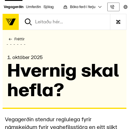
Bóka ferð í ferju
Vegagerðin
Umferðin
Sjólag
Upplýs
Fréttir
1. október 2025
Hvernig skal
hefla?
Vegagerðin stendur reglulega fyrir
námskeiðum fyrir veghefilsstjóra en eitt slíkt