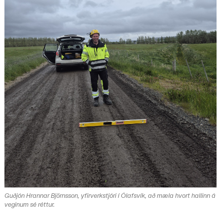
Guðjón Hrannar Björnsson, yfirverkstjóri í Ólafsvík, að mæla hvort hallinn á
veginum sé réttur.