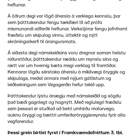
heflunar.
Á öðrum degi var lögð áhersla á verklega kennslu, þar
sem þátttakendur fengu tækifæri til að prófa
mismunandi aðferðir heflunar. Verkstjórar fengu jafnframt
fræðslu um skipulag vinnu, úttektir og nýtt
skráningarkerfi til árangursmats.
Á síðasta degi námskeiðsins voru dregnar saman helstu
niðurstöður, þátttakendur ræddu um reynslu sína og
rætt var um hvernig bæta megi verklag til framtíðar.
Kennarar lögðu sérstaka áherslu á mikilvægi öryggis og
skipulags, meðal annars með nýjum gátlistum og
leiðbeiningum sem Vegagerðin hefur tekið upp.
Þátttakendur lýstu ánægju með námskeiðið og sögðu
það bæði gagnlegt og hagnýtt. Með reglulegri fræðslu
sem þessari er stuðlað að betri umhirðu malarvega,
auknu öryggi og bættri umferðaröryggisreynslu fyrir alla
vegfarendur.
Þessi grein birtist fyrst í Framkvæmdafréttum 3. tbl.