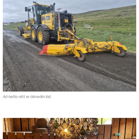
Að hefla rétt er ákveðin list.