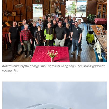
Þátttakendur lýstu ánægju með námskeiðið og sögðu það bæði gagnlegt
og hagnýtt.