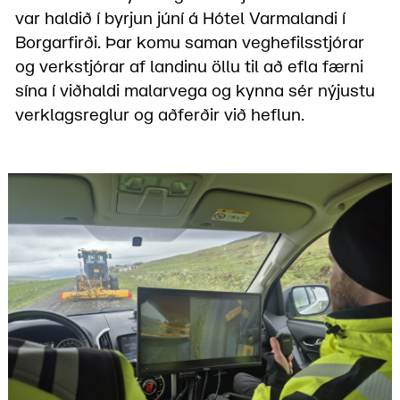
var haldið í byrjun júní á Hótel Varmalandi í
Borgarfirði. Þar komu saman veghefilsstjórar
og verkstjórar af landinu öllu til að efla færni
sína í viðhaldi malarvega og kynna sér nýjustu
verklagsreglur og aðferðir við heflun.