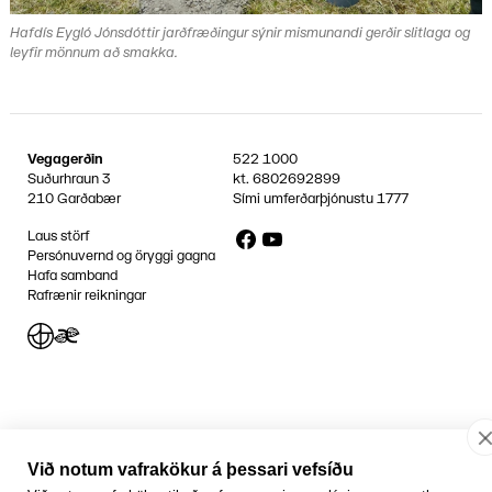
Hafdís Eygló Jónsdóttir jarðfræðingur sýnir mismunandi gerðir slitlaga og
leyfir mönnum að smakka.
Vegagerðin
522 1000
Suðurhraun 3
kt.
6802692899
210 Garðabær
Sími umferðarþjónustu
1777
Facebook
YouTube
Laus störf
Persónuvernd og öryggi gagna
Hafa samband
Rafrænir reikningar
Jafnlaunavottun
Græn Skref
Við notum vafrakökur á þessari vefsíðu