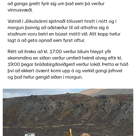
að ganga greitt fyrir sig um það sem þá verður
vinnusvæði.
Vatnið í Jökulsánni sjatnaði töluvert hratt i nótt og í
morgun þannig að aðstæður til að athafna sig á
staðnum voru betri en búast mátti við. Allt kapp hefur
lagt á að geta opnað sem fyrst aftur.
Rétt að ítreka að kl. 17:00 verður bílum hleypt yfir
skemmdina en síðan verður umferð heimil alveg eftir kl.
19:00 þegar bráðabirgðaviðgerð verður lokið. Þetta er háð
því að ekkert óvænt komi upp á og verkið gangi jafnvel
og það hefur gengið síðan í morgun.