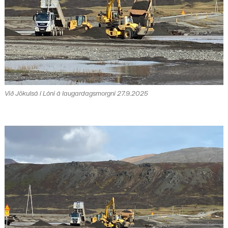
Við Jökulsá í Lóni á laugardagsmorgni 27.9.2025