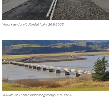
Vegur í sundur við Jökulsá í Lóni 26.9.2025
Við Jökulsá í Lóni á laugardagsmorgni 27.9.2025