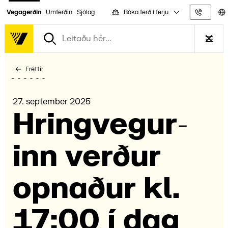
Bóka ferð í ferju
Vegagerðin
Umferðin
Sjólag
Upplýs
Fréttir
27. september 2025
Hring­vegur­
inn verður
opnaður kl.
17:00 í dag