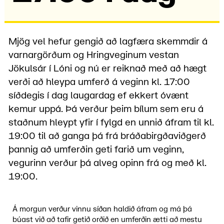
Mjög vel hefur gengið að lagfæra skemmdir á
varnargörðum og Hringveginum vestan
Jökulsár í Lóni og nú er reiknað með að hægt
verði að hleypa umferð á veginn kl. 17:00
síðdegis í dag laugardag ef ekkert óvænt
kemur uppá. Þá verður þeim bílum sem eru á
staðnum hleypt yfir í fylgd en unnið áfram til kl.
19:00 til að ganga þá frá bráðabirgðaviðgerð
þannig að umferðin geti farið um veginn,
vegurinn verður þá alveg opinn frá og með kl.
19:00.
Á morgun verður vinnu síðan haldið áfram og má þá
búast við að tafir getið orðið en umferðin ætti að mestu