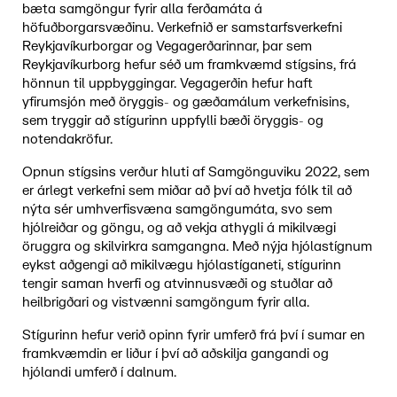
bæta samgöngur fyrir alla ferðamáta á
höfuðborgarsvæðinu. Verkefnið er samstarfsverkefni
Reykjavíkurborgar og Vegagerðarinnar, þar sem
Reykjavíkurborg hefur séð um framkvæmd stígsins, frá
hönnun til uppbyggingar. Vegagerðin hefur haft
yfirumsjón með öryggis- og gæðamálum verkefnisins,
sem tryggir að stígurinn uppfylli bæði öryggis- og
notendakröfur.
Opnun stígsins verður hluti af Samgönguviku 2022, sem
er árlegt verkefni sem miðar að því að hvetja fólk til að
nýta sér umhverfisvæna samgöngumáta, svo sem
hjólreiðar og göngu, og að vekja athygli á mikilvægi
öruggra og skilvirkra samgangna. Með nýja hjólastígnum
eykst aðgengi að mikilvægu hjólastíganeti, stígurinn
tengir saman hverfi og atvinnusvæði og stuðlar að
heilbrigðari og vistvænni samgöngum fyrir alla.
Stígurinn hefur verið opinn fyrir umferð frá því í sumar en
framkvæmdin er liður í því að aðskilja gangandi og
hjólandi umferð í dalnum.