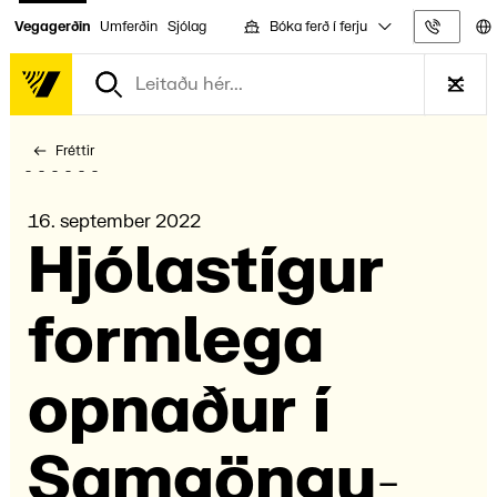
Bóka ferð í ferju
Vegagerðin
Umferðin
Sjólag
Upplýs
Fréttir
16. september 2022
Hjóla­stígur
form­lega
opnaður í
Samgöngu­