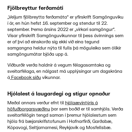
Fjölbreyttur ferðamáti
„Veljum fjölbreytta ferðamáta“ er yfirskrift Samgönguviku
í ár, en hún hefst 16. september og stendur til 22.
september. Þema ársins 2022 er „virkari samgöngur“.
Vísar yfirskrift Samgönguvikunnar til þess ávinnings sem
er af því að einskorða sig ekki við eina tegund
samgangna heldur nýta til fulls þá möguleika sem ólíkir
samgöngumátar bjóða upp á.
Viðburðir verða haldnir á vegum félagasamtaka og
sveitarfélaga, en nálgast má upplýsingar um dagskrána
á
Facebook síðu
vikunnar.
Hjólalest á laugardegi og stígur opnaður
Meðal annars verður efnt til
hjólaævintýris á
höfuðborgarsvæðinu
þar sem boðið er til samhjóls. Verða
sveitarfélögin tengd saman í þremur hjólalestum sem
hjóla frá bæjarskrifstofunum í Hafnarfirði, Garðabæ,
Kópavogi, Seltjarnarnesi, Reykjavík og Mosfellsbæ.