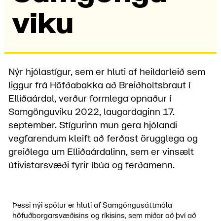
viku
Nýr hjólastígur, sem er hluti af heildarleið sem
liggur frá Höfðabakka að Breiðholtsbraut í
Elliðaárdal, verður formlega opnaður í
Samgönguviku 2022, laugardaginn 17.
september. Stígurinn mun gera hjólandi
vegfarendum kleift að ferðast örugglega og
greiðlega um Elliðaárdalinn, sem er vinsælt
útivistarsvæði fyrir íbúa og ferðamenn.
Þessi nýi spölur er hluti af Samgöngusáttmála
höfuðborgarsvæðisins og ríkisins, sem miðar að því að