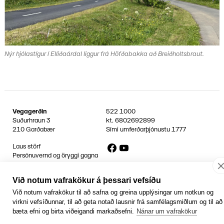
Nýr hjólastígur í Elliðaárdal liggur frá Höfðabakka að Breiðholtsbraut.
Vegagerðin
522 1000
Suðurhraun 3
kt.
6802692899
210 Garðabær
Sími umferðarþjónustu
1777
Facebook
YouTube
Laus störf
Persónuvernd og öryggi gagna
Hafa samband
Rafrænir reikningar
Við notum vafrakökur á þessari vefsíðu
Jafnlaunavottun
Græn Skref
Við notum vafrakökur til að safna og greina upplýsingar um notkun og
virkni vefsíðunnar, til að geta notað lausnir frá samfélagsmiðlum og til að
bæta efni og birta viðeigandi markaðsefni.
Nánar um vafrakökur