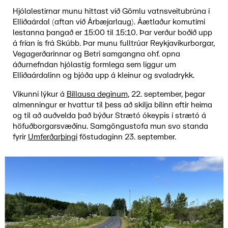
Hjólalestirnar munu hittast við Gömlu vatnsveitubrúna í
Elliðaárdal (aftan við Árbæjarlaug). Áætlaður komutími
lestanna þangað er 15:00 til 15:10. Þar verður boðið upp
á frían ís frá Skúbb. Þar munu fulltrúar Reykjavíkurborgar,
Vegagerðarinnar og Betri samgangna ohf. opna
áðurnefndan hjólastíg formlega sem liggur um
Elliðaárdalinn og bjóða upp á kleinur og svaladrykk.
Vikunni lýkur á
Bíllausa deginum
, 22. september, þegar
almenningur er hvattur til þess að skilja bílinn eftir heima
og til að auðvelda það býður Strætó ókeypis í strætó á
höfuðborgarsvæðinu. Samgöngustofa mun svo standa
fyrir
Umferðarþingi
föstudaginn 23. september.