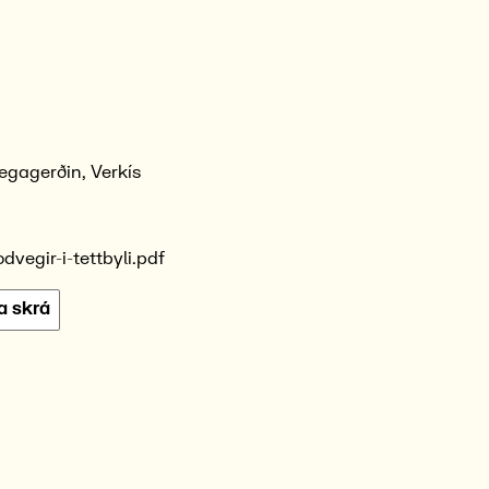
egagerðin, Verkís
odvegir-i-tettbyli.pdf
a skrá