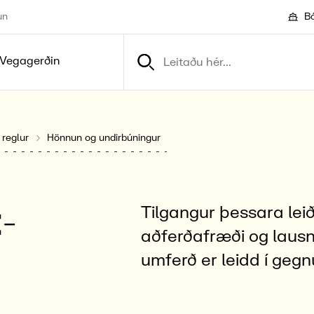
un
Bó
Vegagerðin
 reglur
Hönnun og undirbúningur
­
Tilgangur þessara lei
aðferðafræði og laus
umferð er leidd í gegn