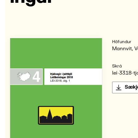
Höfundur
Mannvit, V
Skrá
lei-3318-tj
Sækj