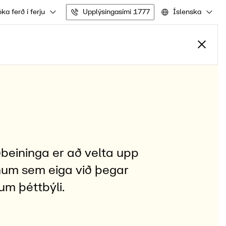
ka ferð í ferju
Upplýsingasími 1777
Íslenska
ðbeininga er að velta upp
num sem eiga við þegar
um þéttbýli.