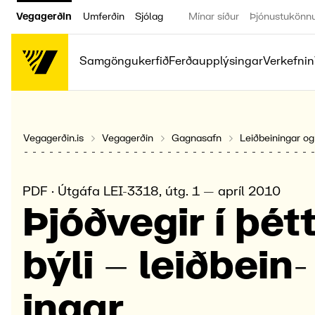
Vegagerðin
Umferðin
Sjólag
Mínar síður
Þjónustukönn
Samgöngukerfið
Ferðaupplýsingar
Verkefnin
Vegagerðin.is
Vegagerðin
Gagnasafn
Leiðbeiningar og
PDF · Útgáfa LEI-3318, útg. 1 — apríl 2010
Þjóð­vegir í þétt
býli – leið­bein­
ingar