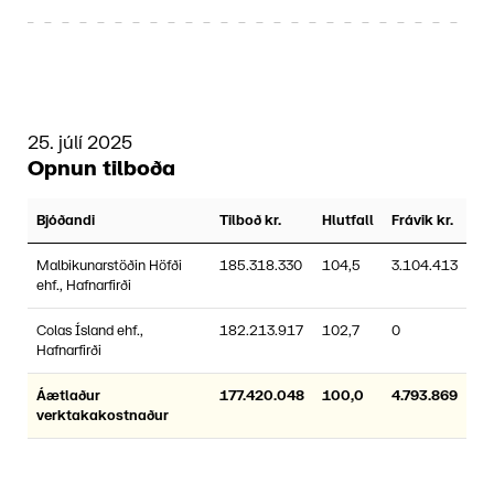
25. júlí 2025
Opnun tilboða
Bjóðandi
Tilboð kr.
Hlutfall
Frávik kr.
Malbikunarstöðin Höfði
185.318.330
104,5
3.104.413
ehf., Hafnarfirði
Colas Ísland ehf.,
182.213.917
102,7
0
Hafnarfirði
Áætlaður
177.420.048
100,0
4.793.869
verktakakostnaður