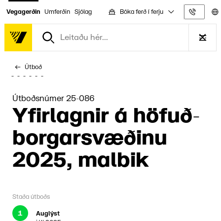
Bóka ferð í ferju
Vegagerðin
Umferðin
Sjólag
Upplýs
Útboð
Útboðsnúmer 25-086
Yfir­lagn­ir á höfuð­
borgar­svæð­inu
2025, malbik
Staða útboðs
1
Auglýst