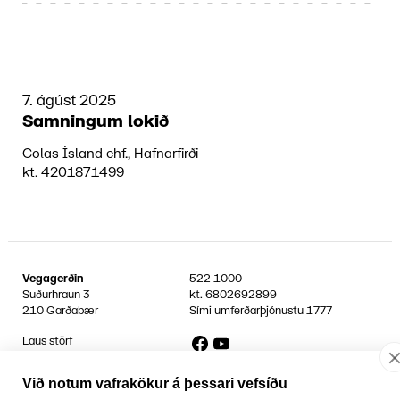
7. ágúst 2025
Samningum lokið
Colas Ísland ehf., Hafnarfirði
kt. 4201871499
Vegagerðin
522 1000
Suðurhraun 3
kt.
6802692899
210 Garðabær
Sími umferðarþjónustu
1777
Facebook
YouTube
Laus störf
Persónuvernd og öryggi gagna
Hafa samband
Við notum vafrakökur á þessari vefsíðu
Rafrænir reikningar