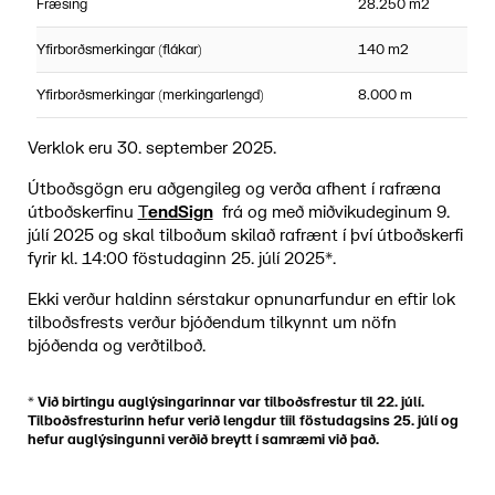
Fræsing
28.250 m2
Yfirborðsmerkingar (flákar)
140 m2
Yfirborðsmerkingar (merkingarlengd)
8.000 m
Verklok eru 30. september 2025.
Útboðsgögn eru aðgengileg og verða afhent í rafræna
útboðskerfinu
T
endSign
frá og með miðvikudeginum 9.
júlí 2025 og skal tilboðum skilað rafrænt í því útboðskerfi
fyrir kl. 14:00 föstudaginn 25. júlí 2025*.
Ekki verður haldinn sérstakur opnunarfundur en eftir lok
tilboðsfrests verður bjóðendum tilkynnt um nöfn
bjóðenda og verðtilboð.
* Við birtingu auglýsingarinnar var tilboðsfrestur til 22. júlí.
Tilboðsfresturinn hefur verið lengdur tiil föstudagsins 25. júlí og
hefur auglýsingunni verðið breytt í samræmi við það.