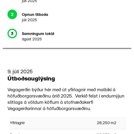
júlí 2025
2
Opnun tilboða
júlí 2025
3
Samningum lokið
ágúst 2025
9. júlí 2025
Útboðsauglýsing
Vegagerðin býður hér með út yfirlagnir með malbiki á
höfuðborgarsvæðinu árið 2025. Verkið felst í endurnýjun
slitlags á völdum köflum á stofnæðakerfi
Vegagerðarinnar á höfuðborgarsvæðinu.
Yfirlagnir
28.250 m2