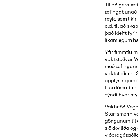
Til að gera æ
æfingabúnað í
reyk, sem líki
eld, til að s
það kleift fy
líkamlegum h
Yfir fimmtíu 
vaktstöðvar Ve
með æfingunni
vaktstöðinni.
upplýsingamið
Lærdómurinn s
sýndi hvar sty
Vaktstöð Vega
Starfsmenn va
göngunum til 
slökkviliða og
viðbragðsaðil