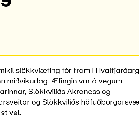
kil slökkviæfing fór fram í Hvalfjarða
inn miðvikudag. Æfingin var á vegum
rinnar, Slökkviliðs Akraness og
arsveitar og Slökkviliðs höfuðborgarsvæ
st vel.