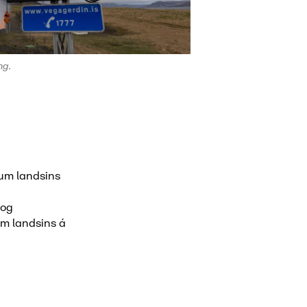
ng.
gum landsins
 og
um landsins á