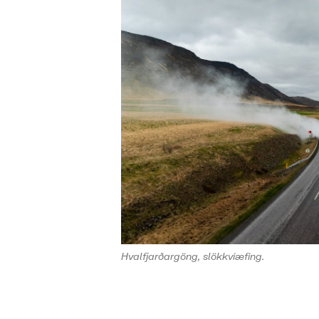
Hvalfjarðargöng, slökkviæfing.