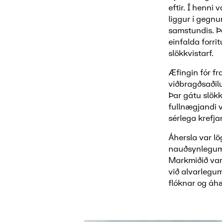
eftir. Í henni 
liggur í gegnu
samstundis. Þe
einfalda forri
slökkvistarf.
Æfingin fór f
viðbragðsaðil
Þar gátu slök
fullnægjandi 
sérlega krefja
Áhersla var l
nauðsynlegum 
Markmiðið var
við alvarlegu
flóknar og áhæ