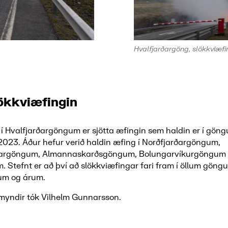
Hvalfjarðargöng, slökkviæfi
lökkviæfingin
í Hvalfjarðargöngum er sjötta æfingin sem haldin er í gön
 2023. Áður hefur verið haldin æfing í Norðfjarðargöngum,
ðargöngum, Almannaskarðsgöngum, Bolungarvíkurgöngum
 Stefnt er að því að slökkviæfingar fari fram í öllum göng
um og árum.
myndir tók Vilhelm Gunnarsson.