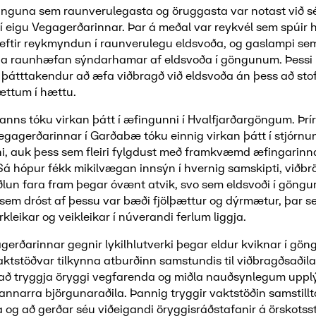
finguna sem raunverulegasta og öruggasta var notast við s
 eigu Vegagerðarinnar. Þar á meðal var reykvél sem spúir
r eftir reykmyndun í raunverulegu eldsvoða, og gaslampi sem
kapa raunhæfan sýndarhamar af eldsvoða í göngunum. Þessi
rir þátttakendur að æfa viðbragð við eldsvoða án þess að st
ættum í hættu.
manns tóku virkan þátt í æfingunni í Hvalfjarðargöngum. Þrí
gagerðarinnar í Garðabæ tóku einnig virkan þátt í stjórnun o
, auk þess sem fleiri fylgdust með framkvæmd æfingarinna
 Sá hópur fékk mikilvægan innsýn í hvernig samskipti, viðbr
lun fara fram þegar óvænt atvik, svo sem eldsvoði í göngum
em dróst af þessu var bæði fjölþættur og dýrmætur, þar s
rkleikar og veikleikar í núverandi ferlum liggja.
gerðarinnar gegnir lykilhlutverki þegar eldur kviknar í gön
ktstöðvar tilkynna atburðinn samstundis til viðbragðsaðila
að tryggja öryggi vegfarenda og miðla nauðsynlegum upplý
 annarra björgunaraðila. Þannig tryggir vaktstöðin samstillt
a og að gerðar séu viðeigandi öryggisráðstafanir á örskots