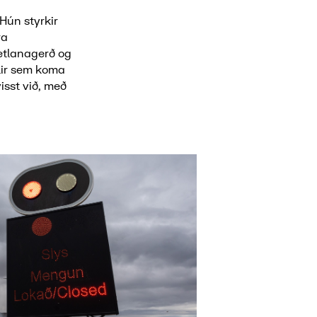
Hún styrkir
ra
áætlanagerð og
lir sem koma
isst við, með