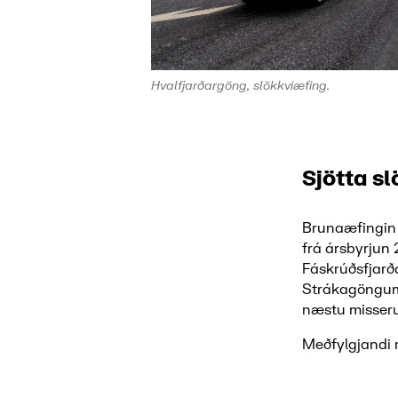
Hvalfjarðargöng, slökkviæfing.
Sjötta s
Brunaæfingin 
frá ársbyrjun
Fáskrúðsfjar
Strákagöngum.
næstu misser
Meðfylgjandi 