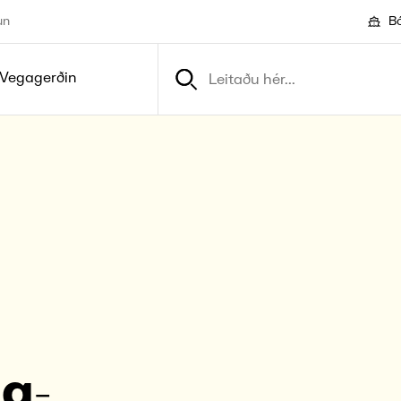
un
Bó
Vegagerðin
ng­