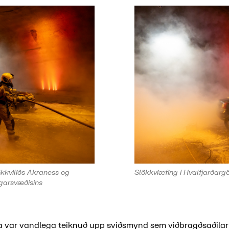
kkviliðs Akraness og
Slökkviæfing í Hvalfjarðar
rgarsvæðisins
a var vandlega teiknuð upp sviðsmynd sem viðbragðsaðilar