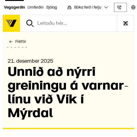
Bóka ferð í ferju
Vegagerðin
Umferðin
Sjólag
Upplýs
Fréttir
21. desember 2025
Unnið að nýrri
grein­ingu á varnar­
línu við Vík í
Mýrdal