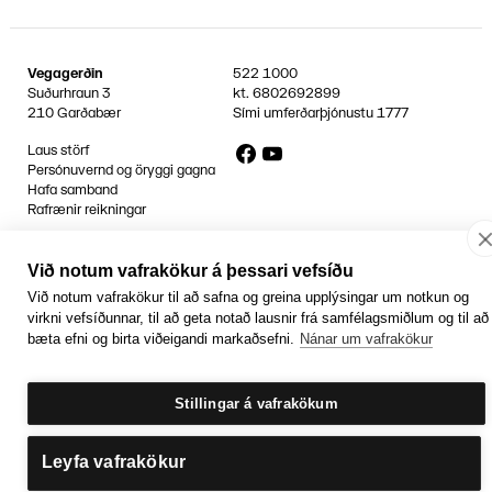
Vegagerðin
522 1000
Suðurhraun 3
kt.
6802692899
210 Garðabær
Sími umferðarþjónustu
1777
Facebook
YouTube
Laus störf
Persónuvernd og öryggi gagna
Hafa samband
Rafrænir reikningar
Jafnlaunavottun
Græn Skref
Við notum vafrakökur á þessari vefsíðu
Við notum vafrakökur til að safna og greina upplýsingar um notkun og
virkni vefsíðunnar, til að geta notað lausnir frá samfélagsmiðlum og til að
bæta efni og birta viðeigandi markaðsefni.
Nánar um vafrakökur
Stillingar á vafrakökum
Leyfa vafrakökur
Getum við aðstoðað