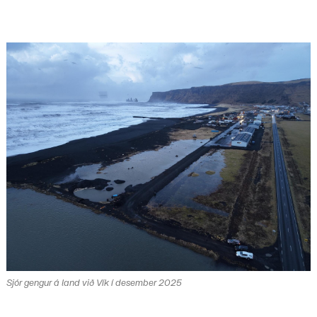
Sjór gengur á land við Vík í desember 2025