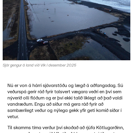
Sjór gengur á land við Vík í desember 2025
Nú er von á hárri sjávarstöðu og lægð á aðfangadag. Sú
veðurspá gerir ráð fyrir talsvert vægara veðri en því sem
nýverið olli flóðum og er því ekki talið líklegt að það valdi
vandræðum. Engu að síður má gera ráð fyrir að
sambærilegt veður og nýlega gekk yfir geti komið síðar í
vetur.
Til skamms tíma verður því skoðað að rjúfa Kötlugarðinn,