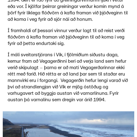
1994. Gert er ráð fyrir að greiningarvinnunni ljúki í vetur
eða vor. Í kjölfar þeirrar greiningar verður komin mynd á
þörf fyrir líklega flóðvörn á kafla framan við þjóðveginn til
að koma í veg fyrir að sjór nái að honum.
Í framhaldi af þessari vinnur verður lagt til að reist verði
flóðvörn á kafla framan við þjóðveginn til að koma í veg
fyrir að þetta endurtaki sig.
Í máli sveitarstjórans í Vík, í fjölmiðlum síðustu daga,
kemur fram að Vegagerðinni beri að verja land sem hefur
verið skipulagt – þarna er að mati Vegagerðarinnar ekki
rétt með farið. Hið rétta er að land þar sem til staðar eru
mannvirki eru í forgangi. Vegagerðin hefur lengi varað við
því að strandlengjan við Vík er mjög óstöðug og
varhugavert að byggja austan við varnarlínuna. Fyrir
austan þá varnalínu sem dregin var árið 1994.