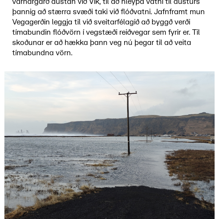
varnargarð austan við Vík, til að hleypa vatni til austurs
þannig að stærra svæði taki við flóðvatni. Jafnframt mun
Vegagerðin leggja til við sveitarfélagið að byggð verði
tímabundin flóðvörn í vegstæði reiðvegar sem fyrir er. Til
skoðunar er að hækka þann veg nú þegar til að veita
tímabundna vörn.