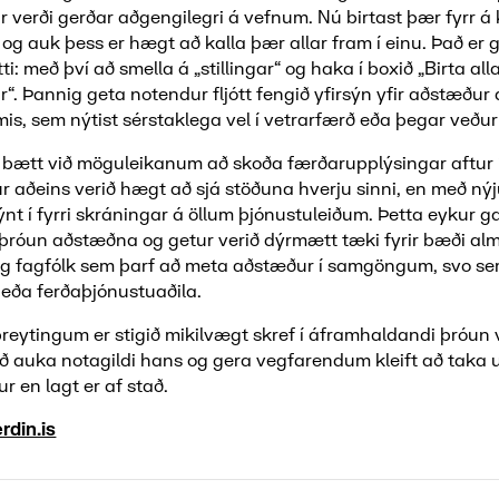
 verði gerðar aðgengilegri á vefnum. Nú birtast þær fyrr á
og auk þess er hægt að kalla þær allar fram í einu. Það er 
i: með því að smella á „stillingar“ og haka í boxið „Birta all
“. Þannig geta notendur fljótt fengið yfirsýn yfir aðstæðu
s, sem nýtist sérstaklega vel í vetrarfærð eða þegar veður
ð bætt við möguleikanum að skoða færðarupplýsingar aftur 
ur aðeins verið hægt að sjá stöðuna hverju sinni, en með nýj
nt í fyrri skráningar á öllum þjónustuleiðum. Þetta eykur 
 þróun aðstæðna og getur verið dýrmætt tæki fyrir bæði a
g fagfólk sem þarf að meta aðstæður í samgöngum, svo s
 eða ferðaþjónustuaðila.
eytingum er stigið mikilvægt skref í áframhaldandi þróun 
að auka notagildi hans og gera vegfarendum kleift að taka 
r en lagt er af stað.
rdin.is