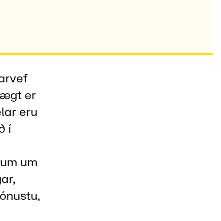
arvef
hægt er
lar eru
ð í
egum um
ar,
ónustu,