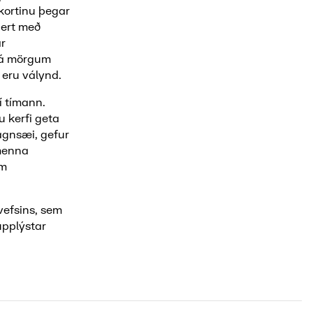
 kortinu þegar
gert með
ar
r á mörgum
 eru válynd.
í tímann.
u kerfi geta
gagnsæi, gefur
lmenna
em
vefsins, sem
upplýstar