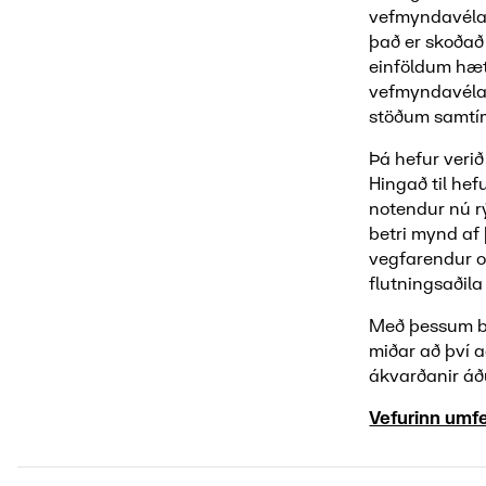
vefmyndavélar
það er skoðað 
einföldum hætt
vefmyndavélar
stöðum samtími
Þá hefur veri
Hingað til hef
notendur nú rý
betri mynd af
vegfarendur o
flutningsaðila
Með þessum br
miðar að því 
ákvarðanir áðu
Vefurinn umfe