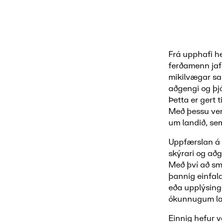
Frá upphafi he
ferðamenn jaf
mikilvægar sa
aðgengi og þj
Þetta er gert 
Með þessu ver
um landið, se
Uppfærslan á v
skýrari og aðg
Með því að sme
þannig einfal
eða upplýsinga
ókunnugum la
Einnig hefur v