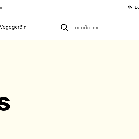
un
Bó
Vegagerðin
s