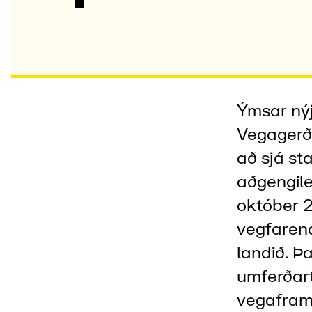
Ýmsar nýj
Vegagerða
að sjá st
aðgengileg
október 
vegfaren
landið. Þ
umferðart
vegaframk