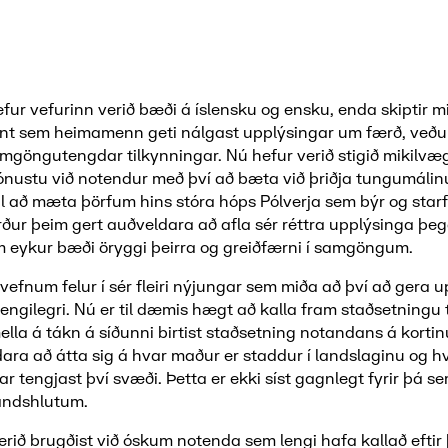
fur vefurinn verið bæði á íslensku og ensku, enda skiptir m
nt sem heimamenn geti nálgast upplýsingar um færð, veðu
mgöngutengdar tilkynningar. Nú hefur verið stigið mikilvægt
ónustu við notendur með því að bæta við þriðja tungumálin
til að mæta þörfum hins stóra hóps Pólverja sem býr og starf
ður þeim gert auðveldara að afla sér réttra upplýsinga þega
m eykur bæði öryggi þeirra og greiðfærni í samgöngum.
efnum felur í sér fleiri nýjungar sem miða að því að gera 
engilegri. Nú er til dæmis hægt að kalla fram staðsetningu t
lla á tákn á síðunni birtist staðsetning notandans á kortin
dara að átta sig á hvar maður er staddur í landslaginu og 
r tengjast því svæði. Þetta er ekki síst gagnlegt fyrir þá se
ndshlutum.
erið brugðist við óskum notenda sem lengi hafa kallað eftir 