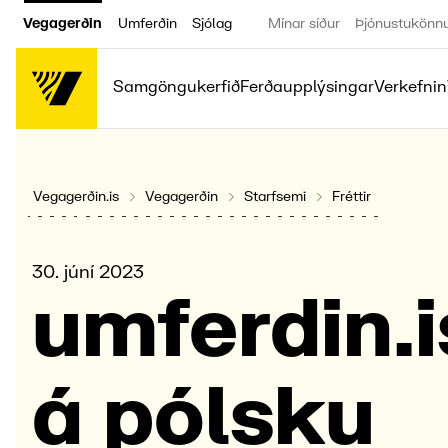
Vegagerðin
Umferðin
Sjólag
Mínar síður
Þjónustukönn
Samgöngukerfið
Ferðaupplýsingar
Verkefnin
Vegagerðin.is
Vegagerðin
Starfsemi
Fréttir
30. júní 2023
umfer­din.i
á pólsku