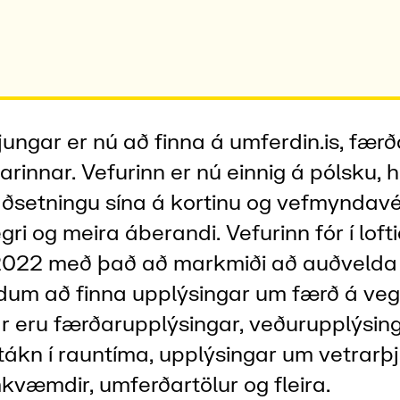
ungar er nú að finna á umferdin.is, færð
rinnar. Vefurinn er nú einnig á pólsku, 
aðsetningu sína á kortinu og vefmyndavé
ri og meira áberandi. Vefurinn fór í lofti
2022 með það að markmiði að auðvelda
dum að finna upplýsingar um færð á v
ar eru færðarupplýsingar, veðurupplýsing
ákn í rauntíma, upplýsingar um vetrarþj
væmdir, umferðartölur og fleira.