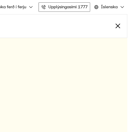
ka ferð í ferju
Upplýsingasími 1777
Íslenska