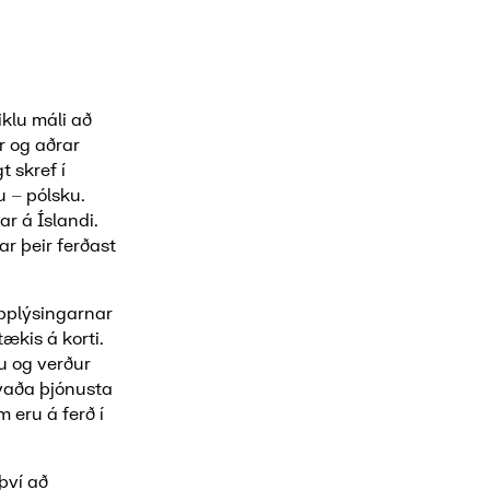
iklu máli að
r og aðrar
 skref í
u – pólsku.
ar á Íslandi.
r þeir ferðast
upplýsingarnar
ækis á korti.
u og verður
hvaða þjónusta
m eru á ferð í
því að