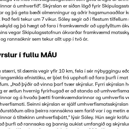
nar á umhverfið“. Skýrslan er síðan lögð fyrir Skipulagss
ar og þá geta bæði almenningur og aðrir hagsmunaaðilar 
Það ferli tekur um 7 vikur. Sóley segir að í flestum tilfellum
tsskyld og þá hægt að fara í framkvæmdir að uppfylltum á
 hins vegar Skipulagsstofnun ákvarðar framkvæmd matsskyl
 og rannsóknir sem tekur allt upp í tvö ár.
rslur í fullu MÁU
 stærri, til dæmis vegir yfir 10 km, fela í sér nýbyggingu e
ngsmikla efnistöku, er ljóst frá upphafi að fara þurfi í mat
um. „Það þýðir að vinna þarf tvær skýrslur. Fyrri skýrslan he
 er ætlun hvernig fyrirhugað er að standa að umhverfisma
nnar og á hvaða þætti framkvæmdarinnar og umhverfis ve
hverfismati. Seinni skýrslan er sjálf umhverfismatsskýrsla
niðurstöðum allra þeirra rannsókna sem farið var í og metin e
ar á tiltekinn umhverfisþátt,“ lýsir Sóley. Hún segir kröfur
ð þurfi að rannsaka og þannig aukist umfangið og skýrslur