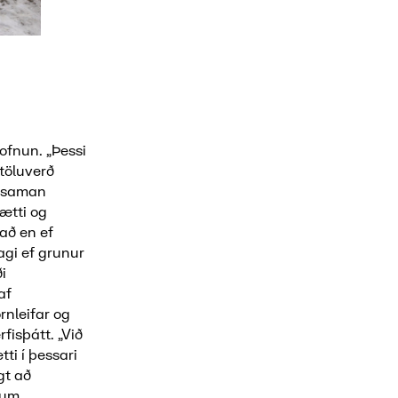
ofnun. „Þessi
 töluverð
a saman
ætti og
að en ef
agi ef grunur
ði
af
rnleifar og
fisþátt. „Við
ti í þessari
gt að
fum