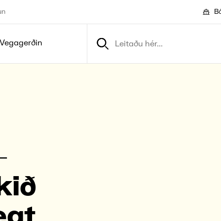
un
Bó
Vegagerðin
­
k­ið
ægt