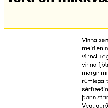
Vinna sem
meiri en 
vinnslu o
vinna fjö
margir mi
rúmlega t
sérfræðin
þann star
Vegagerð