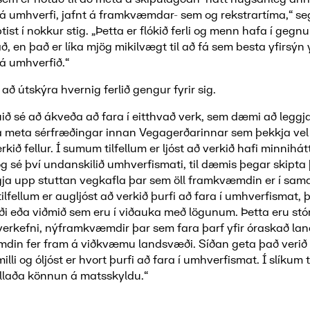
umhverfi, jafnt á framkvæmdar- sem og rekstrartíma,“ seg
ptist í nokkur stig. „Þetta er flókið ferli og menn hafa í gegn
ð, en það er líka mjög mikilvægt til að fá sem besta yfirsýn y
 umhverfið.“
 að útskýra hvernig ferlið gengur fyrir sig.
ið sé að ákveða að fara í eitthvað verk, sem dæmi að leggj
á meta sérfræðingar innan Vegagerðarinnar sem þekkja vel 
kið fellur. Í sumum tilfellum er ljóst að verkið hafi minnihát
og sé því undanskilið umhverfismati, til dæmis þegar skipta 
gja upp stuttan vegkafla þar sem öll framkvæmdin er í sam
tilfellum er augljóst að verkið þurfi að fara í umhverfismat,
ði eða viðmið sem eru í viðauka með lögunum. Þetta eru stó
kefni, nýframkvæmdir þar sem fara þarf yfir óraskað lan
in fer fram á viðkvæmu landsvæði. Síðan geta það verið
illi og óljóst er hvort þurfi að fara í umhverfismat. Í slíkum 
llaða könnun á matsskyldu.“