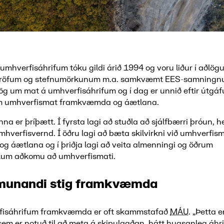
mhverfisáhrifum tóku gildi árið 1994 og voru liður í aðlög
kröfum og stefnumörkunum m.a. samkvæmt EES-samningn
lög um mat á umhverfisáhrifum og í dag er unnið eftir útgáf
m umhverfismat framkvæmda og áætlana.
a er þríþætt. Í fyrsta lagi að stuðla að sjálfbærri þróun,
hverfisvernd. Í öðru lagi að bæta skilvirkni við umhverfis
 áætlana og í þriðja lagi að veita almenningi og öðrum
um aðkomu að umhverfismati.
smunandi stig framkvæmda
fisáhrifum framkvæmda er oft skammstafað
MÁU
. „Þetta 
sem er notuð til að meta á skipulagðan hátt hugsanleg áhri