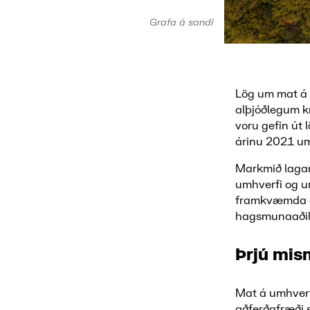
Grafa á sandi
Lög um mat á u
alþjóðlegum 
voru gefin út 
árinu 2021 u
Markmið lagann
umhverfi og um
framkvæmda og
hagsmunaaðil
Þrjú mi
Mat á umhver
aðferðafræði 