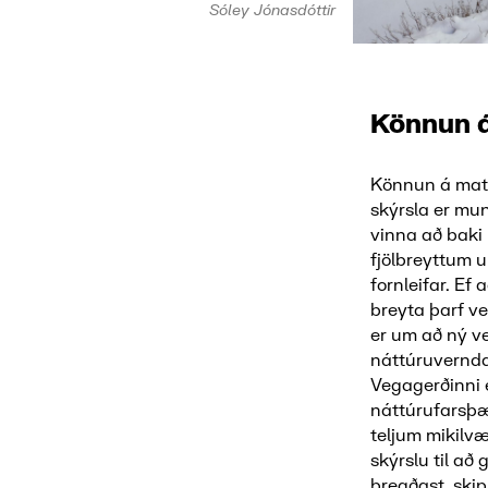
Sóley Jónasdóttir
Könnun 
Könnun á matss
skýrsla er mun
vinna að baki
fjölbreyttum 
fornleifar. E
breyta þarf ve
er um að ný ve
náttúruverndar
Vegagerðinni e
náttúrufarsþæ
teljum mikilvæ
skýrslu til a
bregðast skip