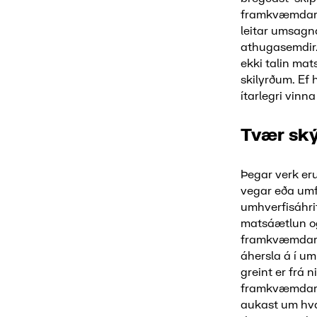
framkvæmdarin
leitar umsagn
athugasemdir. 
ekki talin ma
skilyrðum. Ef
ítarlegri vinna
Tvær ský
Þegar verk eru
vegar eða umfa
umhverfisáhrif
matsáætlun og
framkvæmdari
áhersla á í um
greint er frá 
framkvæmdarinn
aukast um hva