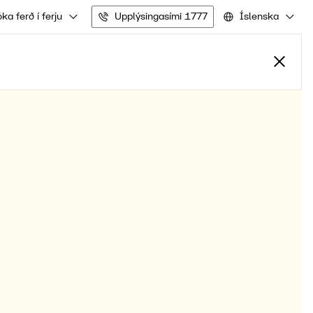
ka ferð í ferju
Upplýsingasími 1777
Íslenska