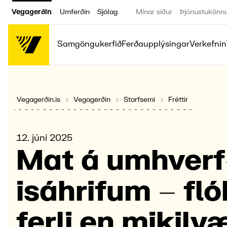
Vegagerðin
Umferðin
Sjólag
Mínar síður
Þjónustukönn
Samgöngukerfið
Ferðaupplýsingar
Verkefnin
Vegagerðin.is
Vegagerðin
Starfsemi
Fréttir
12. júní 2025
Mat á umhverf
isáhrif­um – fló
ferli en mikil­v