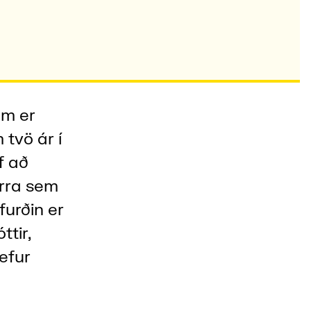
um er
 tvö ár í
f að
irra sem
urðin er
tir,
efur