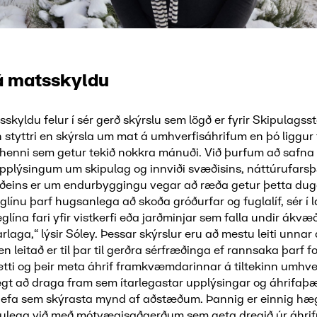
á matsskyldu
kyldu felur í sér gerð skýrslu sem lögð er fyrir Skipulagsst
 styttri en skýrsla um mat á umhverfisáhrifum en þó liggur
 henni sem getur tekið nokkra mánuði. Við þurfum að safn
upplýsingum um skipulag og innviði svæðisins, náttúrufarsþ
f aðeins er um endurbyggingu vegar að ræða getur þetta dug
glínu þarf hugsanlega að skoða gróðurfar og fuglalíf, sér í l
glína fari yfir vistkerfi eða jarðminjar sem falla undir ákvæ
laga,“ lýsir Sóley. Þessar skýrslur eru að mestu leiti unnar 
n leitað er til þar til gerðra sérfræðinga ef rannsaka þarf fo
tti og þeir meta áhrif framkvæmdarinnar á tiltekinn umhver
gt að draga fram sem ítarlegastar upplýsingar og áhrifaþæt
ð gefa sem skýrasta mynd af aðstæðum. Þannig er einnig hæ
ulega við með mótvægisaðgerðum sem geta dregið úr áhri