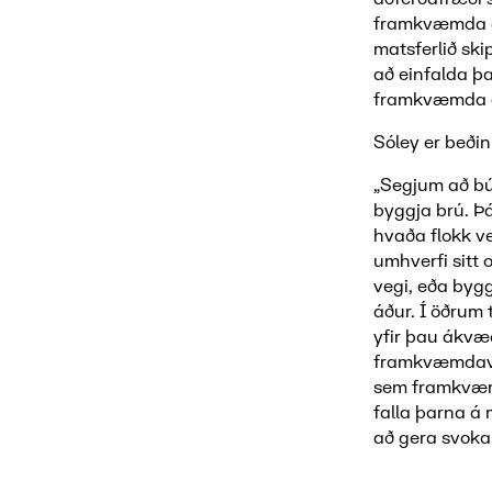
framkvæmda á 
matsferlið ski
að einfalda þa
framkvæmda á
Sóley er beðin
„Segjum að bú
byggja brú. Þ
hvaða flokk ver
umhverfi sitt 
vegi, eða byg
áður. Í öðrum 
yfir þau ákvæ
framkvæmdaver
sem framkvæmd
falla þarna á m
að gera svoka