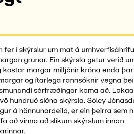
 fer í skýrslur um mat á umhverfisáhrif
margan grunar. Ein skýrsla getur verið um
g kostar margar milljónir króna enda þar
lmargar og ítarlega rannsóknir vegna þe
smunandi sérfræðingar koma að. Lokaaf
vö hundruð síðna skýrsla. Sóley Jónasdót
gur á hönnunardeild, er ein þeirra sem h
fa að vinna að slíkum skýrslum innan
arinnar.