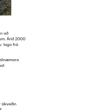
un að
um. Árið 2000
u laga frá
 heilnæmara
mat
er ákveðin
f