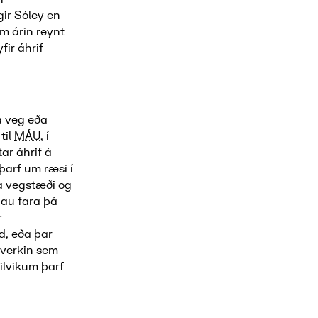
ir Sóley en
um árin reynt
fir áhrif
a veg eða
til
MÁU
, í
tar áhrif á
þarf um ræsi í
a vegstæði og
 þau fara þá
r
d, eða þar
 verkin sem
tilvikum þarf