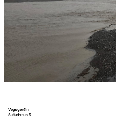
Vegagerðin
Suðurhraun 3