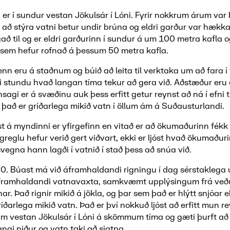
er í sundur vestan Jökulsár í Lóni. Fyrir nokkrum árum var 
l að stýra vatni betur undir brúna og eldri garður var hækk
að til og er eldri garðurinn í sundur á um 100 metra kafla o
 sem hefur rofnað á þessum 50 metra kafla.
 eru á staðnum og búið að leita til verktaka um að fara í v
i stundu hvað langan tíma tekur að gera við. Aðstæður eru 
nsagi er á svæðinu auk þess erfitt getur reynst að ná í efni t
það er gríðarlega mikið vatn í öllum ám á Suðausturlandi.
st á myndinni er yfirgefinn en vitað er að ökumaðurinn fékk 
reglu hefur verið gert viðvart, ekki er ljóst hvað ökumaður
svegna hann lagði í vatnið í stað þess að snúa við.
50. Búast má við áframhaldandi rigningu í dag sérstaklega up
l áframhaldandi vatnavaxta, samkvæmt upplýsingum frá veð
r. Það rignir mikið á jökla, og þar sem það er hlýtt snjóar ek
gríðarlega mikið vatn. Það er því nokkuð ljóst að erfitt mun r
um vestan Jökulsár í Lóni á skömmum tíma og gæti þurft að 
ngi niður og vatn taki að sjatna.