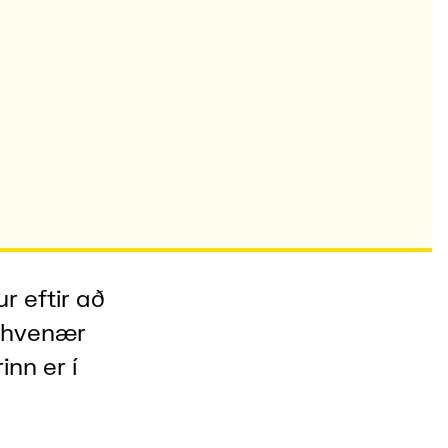
r eftir að
r hvenær
nn er í