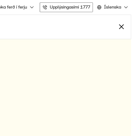
ka ferð í ferju
Upplýsingasími 1777
Íslenska