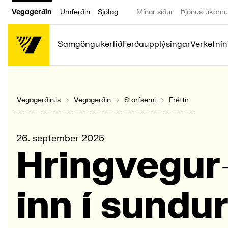
Vegagerðin
Umferðin
Sjólag
Mínar síður
Þjónustukönn
Samgöngukerfið
Ferðaupplýsingar
Verkefnin
Vegagerðin.is
Vegagerðin
Starfsemi
Fréttir
26. september 2025
Hring­vegur
inn í sundu