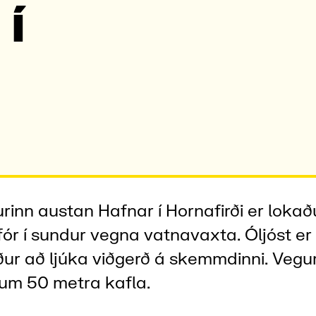
 í
rinn austan Hafnar í Hornafirði er lokaðu
fór í sundur vegna vatnavaxta. Óljóst e
ur að ljúka viðgerð á skemmdinni. Veguri
um 50 metra kafla.