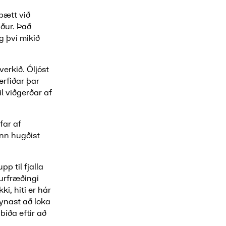
bætt við
aður. Það
g því mikið
erkið. Óljóst
erfiðar þar
il viðgerðar af
far af
inn hugðist
p til fjalla
urfræðingi
ki, hiti er hár
eynast að loka
bíða eftir að