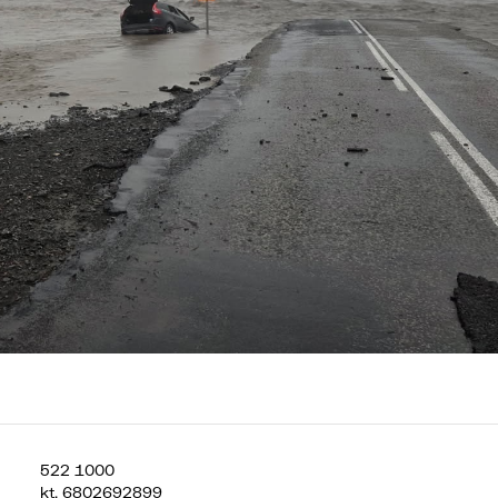
522 1000
kt.
6802692899