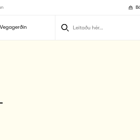
un
Bó
Vegagerðin
­
r