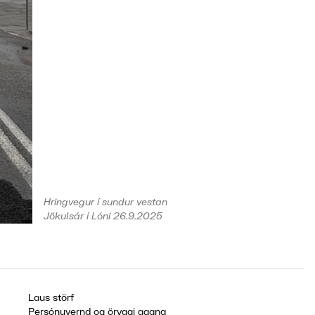
Hringvegur í sundur vestan
Jökulsár í Lóni 26.9.2025
Laus störf
Persónuvernd og öryggi gagna