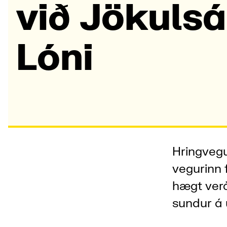
við Jökulsá
Lóni
Hringvegu
vegurinn 
hægt verð
sundur á 