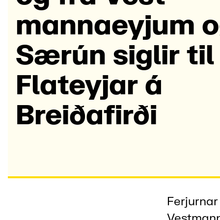
manna­eyjum 
Særún sigl­ir til
Flat­eyjar á
Breiða­firði
Ferjurnar
Vestmann