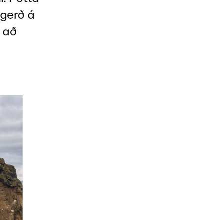
ðgerð á
r að