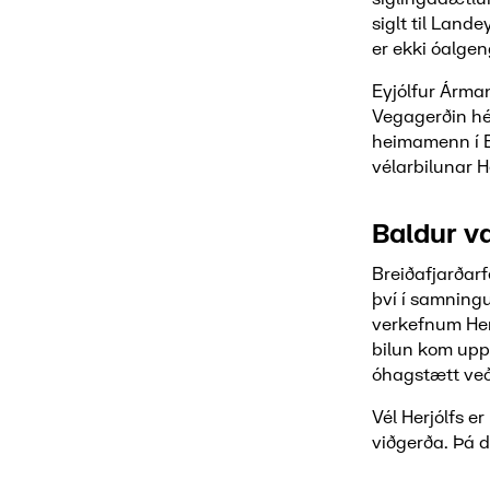
siglt til Land
er ekki óalge
Eyjólfur Árma
Vegagerðin hé
heimamenn í E
vélarbilunar He
Baldur va
Breiðafjarðarf
því í samningu
verkefnum Her
bilun kom upp 
óhagstætt veðu
Vél Herjólfs e
viðgerða. Þá d