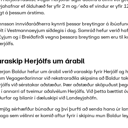
eyjahafnar ef ölduhæð fer yfir 2 m og/eða ef vindur er yfir
ngt á þessum árstíma.
nnsson innviðaráðherra kynnti þessar breytingar á íbúafun
lt í Vestmannaeyjum síðdegis í dag. Samráð hefur verið haf
yjum og í Breiðafirði vegna þessara breytinga sem eru til
rjólfs.
raskip Herjólfs um árabil
erjan Baldur hefur um árabil verið varaskip fyrir Herjólf og he
m Vegagerðarinnar við rekstraraðila skipsins að Baldur tak
jólfs við sérstakar aðstæður. Þær aðstæður sköpuðust þeg
í annarri af tveimur aðalvélum Herjólfs. Við þetta bættist ó
rfar og bilanir í dæluskipi við Landeyjahöfn.
r mjög sérhæfður búnaður og því þurfti að senda hana úr land
aga sem vélinni er komið aftur fyrir í skipinu mun Baldur ley