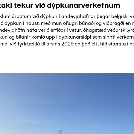
taki tekur við dýpkunarverkefnum
miklum úrbótum við dýpkun Landeyjahafnar þegar belgíski v
ið dýpkun í haust, með mun öflugri búnaði og viðbragði en 
deyjahöfn hafa verið erfiðar í vetur, óhagstæð veðurskilyr
kun og bilanir komið upp í dýpkunarskipi sem sinnti verkefn
di við fyrirtækið til ársins 2029 en það eitt hið stærsta í 