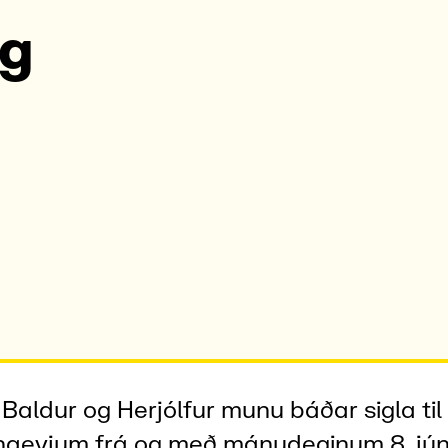
og
 Baldur og Herjólfur munu báðar sigla til
aeyjum frá og með mánudeginum 8. júní