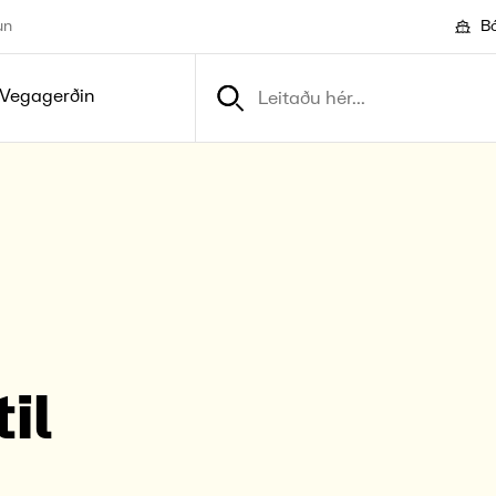
un
Bó
Vegagerðin
il