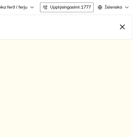
ka ferð í ferju
Upplýsingasími 1777
Íslenska