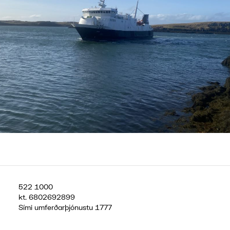
522 1000
kt.
6802692899
Sími umferðarþjónustu
1777