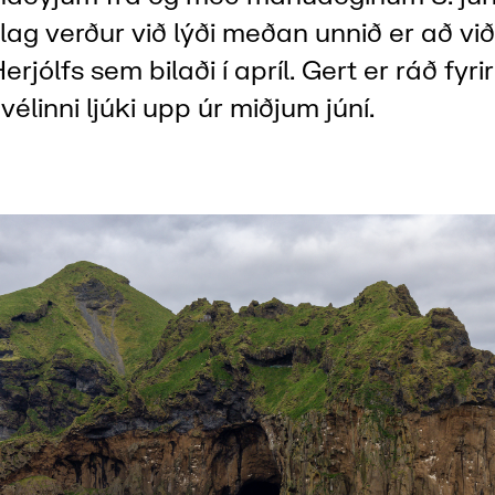
lag verður við lýði meðan unnið er að vi
Herjólfs sem bilaði í apríl. Gert er ráð fyri
vélinni ljúki upp úr miðjum júní.