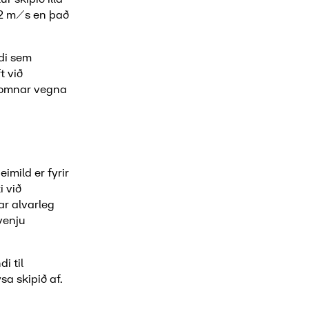
 12 m/s en það
di sem
t við
 komnar vegna
imild er fyrir
i við
ar alvarleg
venju
i til
sa skipið af.