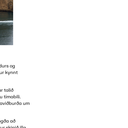
ldurs og
ður kynnt
r talið
 tímabili.
ttaviðburða um
egða að
ur skipið illa