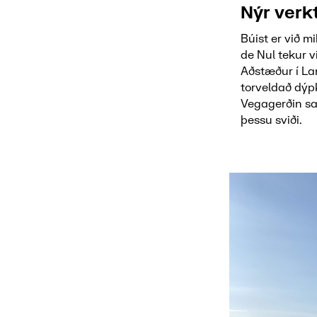
Nýr verk
Búist er við 
de Nul tekur v
Aðstæður í Lan
torveldað dýp
Vegagerðin sam
þessu sviði.