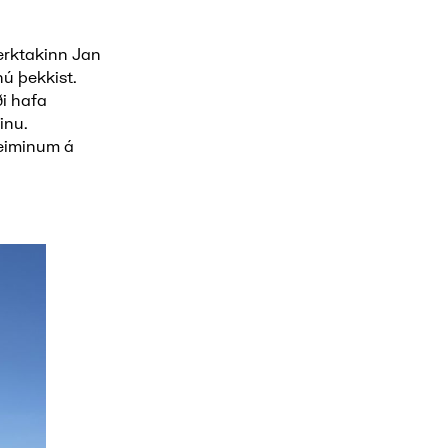
erktakinn Jan
nú þekkist.
ði hafa
inu.
heiminum á