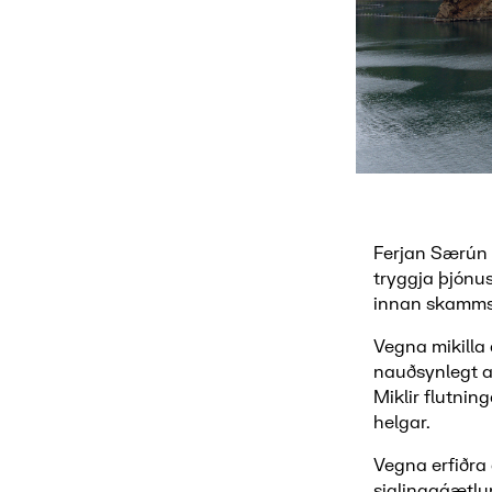
Ferjan Særún m
tryggja þjónus
innan skamms
Vegna mikilla
nauðsynlegt að
Miklir flutnin
helgar.
Vegna erfiðra
siglingaáætlun 