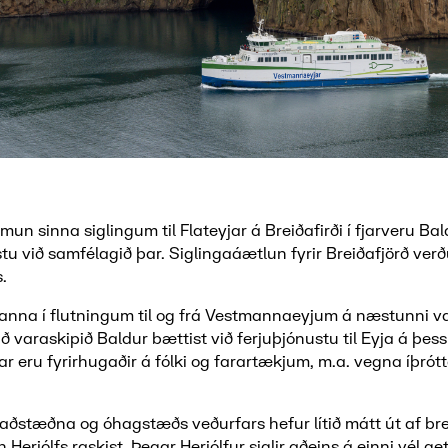
un sinna siglingum til Flateyjar á Breiðafirði í fjarveru Ba
tu við samfélagið þar. Siglingaáætlun fyrir Breiðafjörð ver
.
 anna í flutningum til og frá Vestmannaeyjum á næstunni va
 varaskipið Baldur bættist við ferjuþjónustu til Eyja á þessu
gar eru fyrirhugaðir á fólki og farartækjum, m.a. vegna íþró
 aðstæðna og óhagstæðs veðurfars hefur lítið mátt út af br
Herjólfs raskist. Þegar Herjólfur siglir aðeins á einni vél get