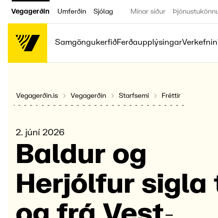
Vegagerðin
Umferðin
Sjólag
Mínar síður
Þjónustukönn
Samgöngukerfið
Ferðaupplýsingar
Verkefnin
Vegagerðin.is
Vegagerðin
Starfsemi
Fréttir
2. júní 2026
Baldur og
Herjólfur sigla t
og frá Vest­