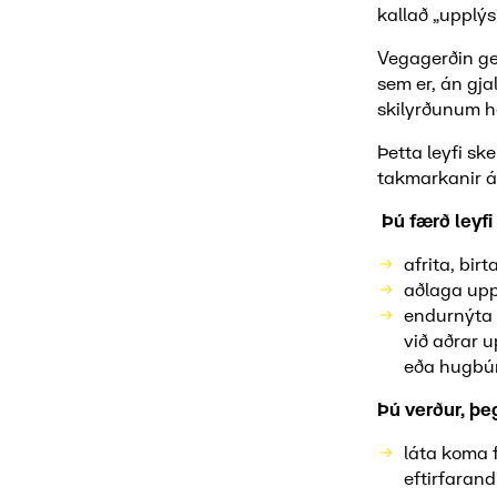
kallað „upplýs
Vegagerðin ge
sem er, án gja
skilyrðunum hé
Þetta leyfi sk
takmarkanir á
Þú færð leyfi 
afrita, bir
aðlaga upp
endurnýta 
við aðrar 
eða hugbú
Þú verður, þeg
láta koma 
eftirfarand