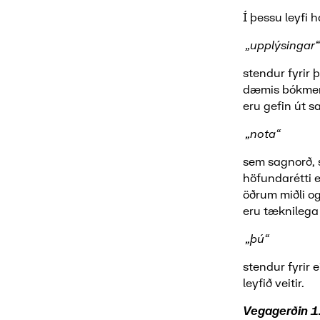
Í þessu leyfi 
„upplýsingar“
stendur fyrir
dæmis bókmenn
eru gefin út 
„nota“
sem sagnorð, 
höfundarétti 
öðrum miðli og
eru tæknilega
„þú“
stendur fyrir 
leyfið veitir.
Vegagerðin 1