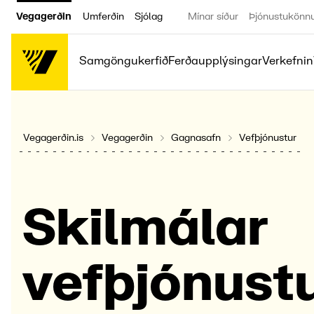
Vegagerðin
Umferðin
Sjólag
Mínar síður
Þjónustukönn
Samgöngukerfið
Ferðaupplýsingar
Verkefnin
Vegagerðin.is
Vegagerðin
Gagnasafn
Vefþjónustur
Skil­málar
vefþjón­ust