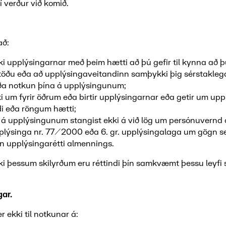
 verður við komið.
að:
ki upplýsingarnar með þeim hætti að þú gefir til kynna að þú
stöðu eða að upplýsingaveitandinn samþykki þig sérstakle
a notkun þína á upplýsingunum;
kki um fyrir öðrum eða birtir upplýsingarnar eða getir um up
di eða röngum hætti;
 á upplýsingunum stangist ekki á við lög um persónuvernd
lýsinga nr. 77/2000 eða 6. gr. upplýsingalaga um gögn s
 upplýsingarétti almennings.
kki þessum skilyrðum eru réttindi þín samkvæmt þessu leyfi 
ar.
r ekki til notkunar á: