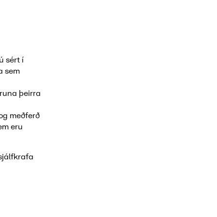
 sért í
ga sem
pruna þeirra
 og meðferð
em eru
sjálfkrafa