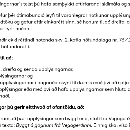
ingarnar“) telst þú hafa samþykkt eftirfarandi skilmála og sk
fur þér ótímabundið leyfi til varanlegrar notkunar upplýsi
ldtöku og gefur eftir einkarétt sinn, sé honum til að dreifa,
r fyrir neðan.
erðir ekki réttindi notenda skv. 2. kafla höfundalaga nr. 7
 höfundarétti.
til að:
ta, dreifa og senda upplýsingarnar,
lýsingarnar og
upplýsingarnar í hagnaðarskyni til dæmis með því að setj
upplýsingar eða með því að hafa upplýsingarnar sem hluta a
naði.
ar þú gerir eitthvað af ofantöldu, að:
fram að þær upplýsingar sem byggt er á, stafi frá Vegager
i texta:
Byggt á gögnum frá Vegagerðinni.
Einnig skal vísa í