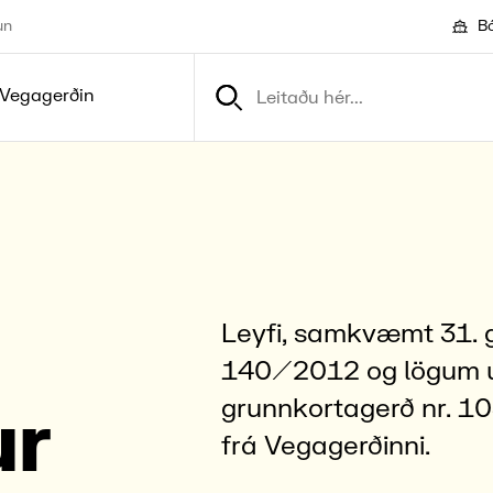
un
Bó
Vegagerðin
Leyfi, samkvæmt 31. g
140/2012 og lögum 
grunnkortagerð nr. 10
ur
frá Vegagerðinni.