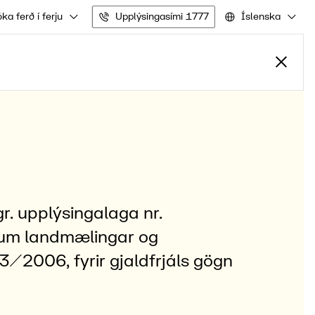
ka ferð í ferju
Upplýsingasími 1777
Íslenska
r. upplýsingalaga nr.
um landmælingar og
3/2006, fyrir gjaldfrjáls gögn