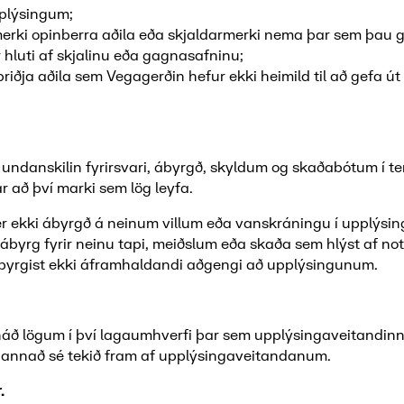
plýsingum;
erki opinberra aðila eða skjaldarmerki nema þar sem þau ge
 hluti af skjalinu eða gagnasafninu;
riðja aðila sem Vegagerðin hefur ekki heimild til að gefa út
 undanskilin fyrirsvari, ábyrgð, skyldum og skaðabótum í t
 að því marki sem lög leyfa.
r ekki ábyrgð á neinum villum eða vanskráningu í upplýs
 ábyrg fyrir neinu tapi, meiðslum eða skaða sem hlýst af not
yrgist ekki áframhaldandi aðgengi að upplýsingunum.
r háð lögum í því lagaumhverfi þar sem upplýsingaveitandin
annað sé tekið fram af upplýsingaveitandanum.
.