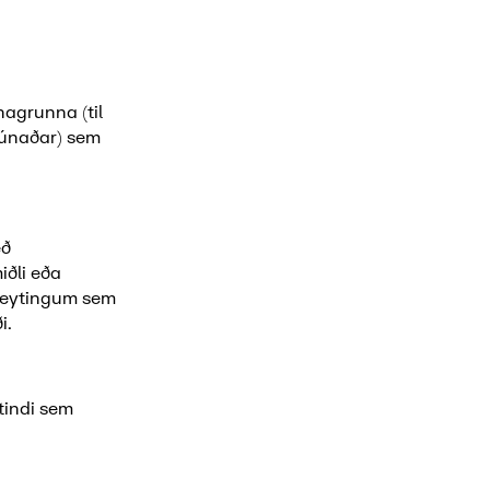
nagrunna (til
búnaðar) sem
eð
ðli eða
 breytingum sem
i.
ttindi sem