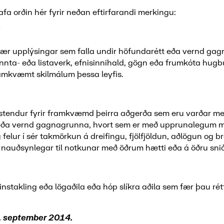
hafa orðin hér fyrir neðan eftirfarandi merkingu:
 þær upplýsingar sem falla undir höfundarétt eða vernd gag
ta- eða listaverk, efnisinnihald, gögn eða frumkóta hug
samkvæmt skilmálum þessa leyfis.
stendur fyrir framkvæmd þeirra aðgerða sem eru varðar m
eða vernd gagnagrunna, hvort sem er með upprunalegum mi
 felur í sér takmörkun á dreifingu, fjölfjöldun, aðlögun og
 nauðsynlegar til notkunar með öðrum hætti eða á öðru snið
einstakling eða lögaðila eða hóp slíkra aðila sem fær þau ré
. september 2014.