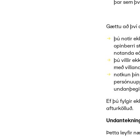
þar sem því
Gættu að því 
þú notir ek
opinberri 
notanda eð
þú villir e
með villan
notkun þín
persónuupp
undanþegin
Ef þú fylgir e
afturkölluð.
Undantekning
Þetta leyfir næ