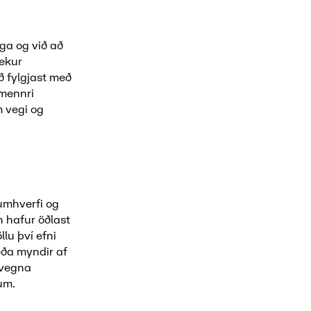
ega og við að
ekur
ð fylgjast með
lmennri
m vegi og
umhverfi og
n hafur öðlast
lu því efni
eða myndir af
 vegna
um.