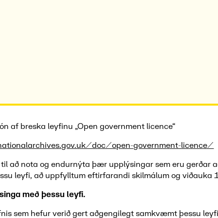
jón af breska leyfinu „Open government licence“
ationalarchives.gov.uk/doc/open-government-licence/
r til að nota og endurnýta þær upplýsingar sem eru gerðar 
u leyfi, að uppfylltum eftirfarandi skilmálum og viðauka 1
singa með þessu leyfi.
nis sem hefur verið gert aðgengilegt samkvæmt þessu leyfi 