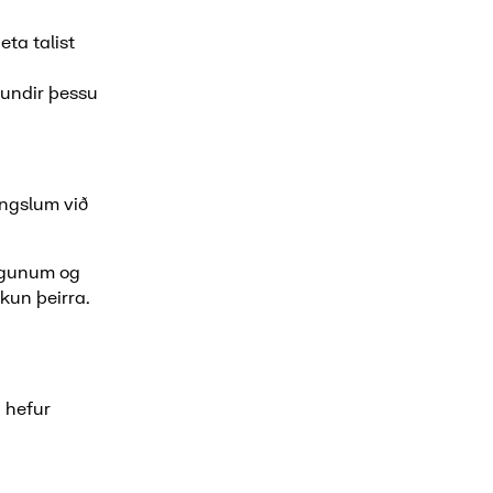
ta talist
 undir þessu
engslum við
ingunum og
kun þeirra.
n hefur