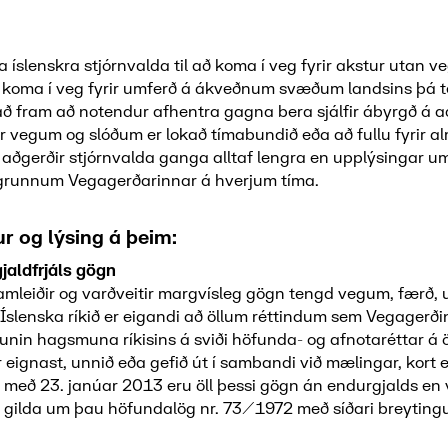
íslenskra stjórnvalda til að koma í veg fyrir akstur utan v
koma í veg fyrir umferð á ákveðnum svæðum landsins þá t
ð fram að notendur afhentra gagna bera sjálfir ábyrgð á a
r vegum og slóðum er lokað tímabundið eða að fullu fyrir a
 aðgerðir stjórnvalda ganga alltaf lengra en upplýsingar u
grunnum Vegagerðarinnar á hverjum tíma.
r og lýsing á þeim:
jaldfrjáls gögn
amleiðir og varðveitir margvísleg gögn tengd vegum, færð, 
Íslenska ríkið er eigandi að öllum réttindum sem Vegagerði
unin hagsmuna ríkisins á sviði höfunda- og afnotaréttar á öl
eignast, unnið eða gefið út í sambandi við mælingar, kort 
og með 23. janúar 2013 eru öll þessi gögn án endurgjalds en
 gilda um þau höfundalög nr. 73/1972 með síðari breyting