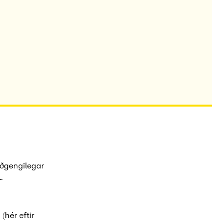
aðgengilegar
.
(hér eftir