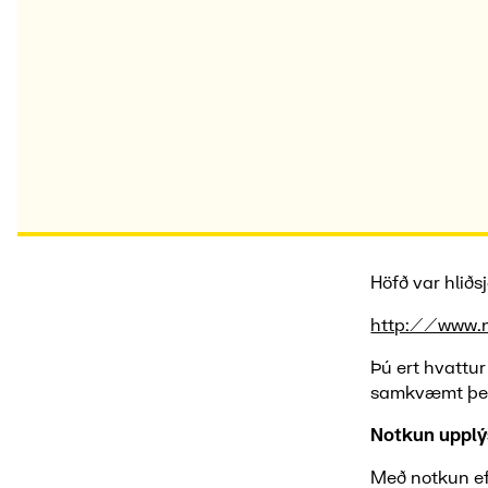
Höfð var hliðs
http://www.n
Þú ert hvattu
samkvæmt þess
Notkun upplý
Með notkun ef