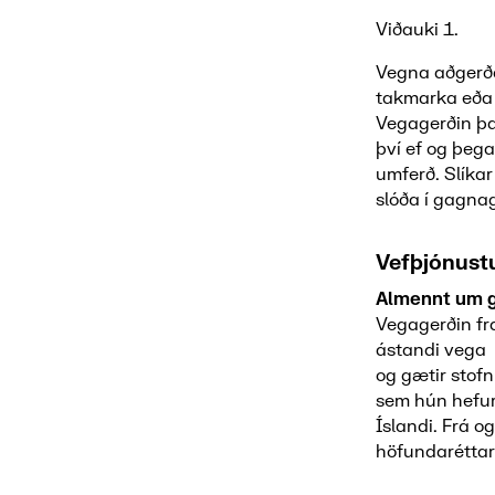
Viðauki 1.
Vegna aðgerða 
takmarka eða 
Vegagerðin þa
því ef og þega
umferð. Slíkar
slóða í gagna
Vefþjónustu
Almennt um g
Vegagerðin fr
ástandi vega 
og gætir stofn
sem hún hefur 
Íslandi. Frá 
höfundaréttar