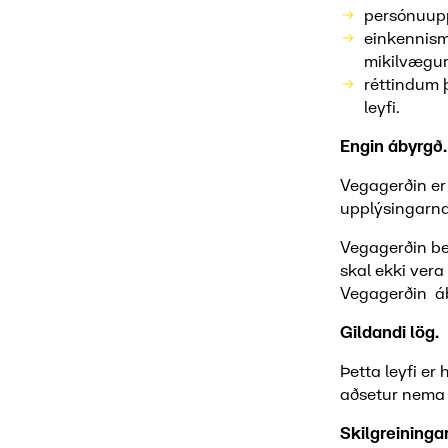
persónuup
einkennism
mikilvægur
réttindum þ
leyfi.
Engin ábyrgð.
Vegagerðin er
upplýsingarnar
Vegagerðin be
skal ekki vera
Vegagerðin áb
Gildandi lög.
Þetta leyfi e
aðsetur nema 
Skilgreiningar