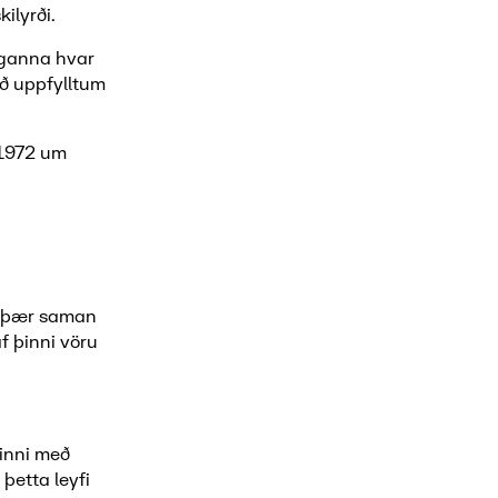
ilyrði.
nganna hvar
 að uppfylltum
3/1972 um
a þær saman
f þinni vöru
ðinni með
 þetta leyfi