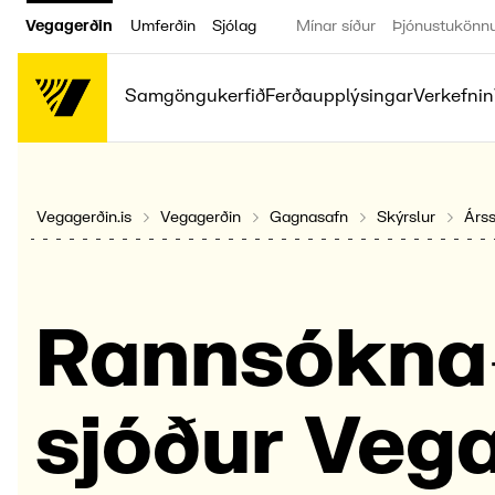
Vegagerðin
Umferðin
Sjólag
Mínar síður
Þjónustukönn
Samgöngukerfið
Ferðaupplýsingar
Verkefnin
Vegagerðin.is
Vegagerðin
Gagnasafn
Skýrslur
Árss
Rann­sókna
sjóður Veg