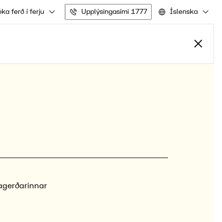
ka ferð í ferju
Upplýsingasími 1777
Íslenska
agerðarinnar