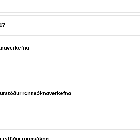
17
knaverkefna
ðurstöður rannsóknaverkefna
ðurstöður rannsókna