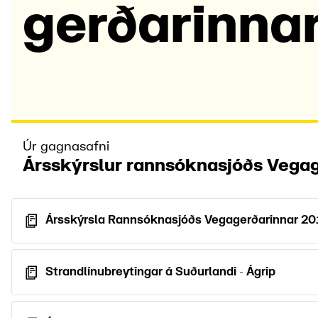
gerðar­inna
Úr gagnasafni
Ársskýrslur rannsóknasjóðs Vegag
Ársskýrsla Rannsóknasjóðs Vegagerðarinnar 2
Strandlínubreytingar á Suðurlandi - Ágrip