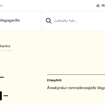
un
Bó
Vegagerðin
kýrslur
­
Efnisyfirlit
a­
Ársskýrslur rannsóknasjóðs Veg