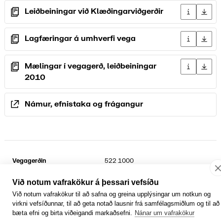
Leiðbeiningar við Klæðingarviðgerðir
Upplýsingar
Sækja 
Lagfæringar á umhverfi vega
Upplýsingar
Sækja 
Mælingar í vegagerð, leiðbeiningar
Upplýsingar
Sækja 
2010
Námur, efnistaka og frágangur
Vegagerðin
522 1000
Suðurhraun 3
kt.
6802692899
210 Garðabær
Sími umferðarþjónustu
1777
Við notum vafrakökur á þessari vefsíðu
Við notum vafrakökur til að safna og greina upplýsingar um notkun og
Facebook
YouTube
Laus störf
virkni vefsíðunnar, til að geta notað lausnir frá samfélagsmiðlum og til að
Persónuvernd og öryggi gagna
Hafa samband
bæta efni og birta viðeigandi markaðsefni.
Nánar um vafrakökur