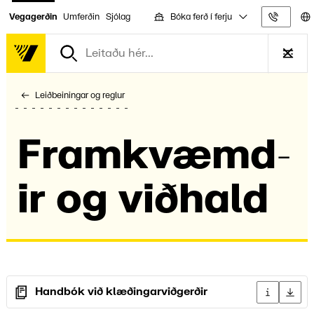
Bóka ferð í ferju
Vegagerðin
Umferðin
Sjólag
Upplýs
Leiðbeiningar og reglur
Fram­kvæmd­
ir og viðhald
Handbók við klæðingarviðgerðir
Upplýsingar
Sækja 