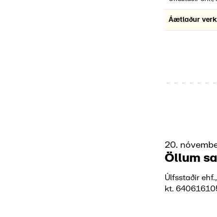
Áætlaður ver
20. nóvemb
Öllum s
Úlfsstaðir ehf.
kt. 6406161