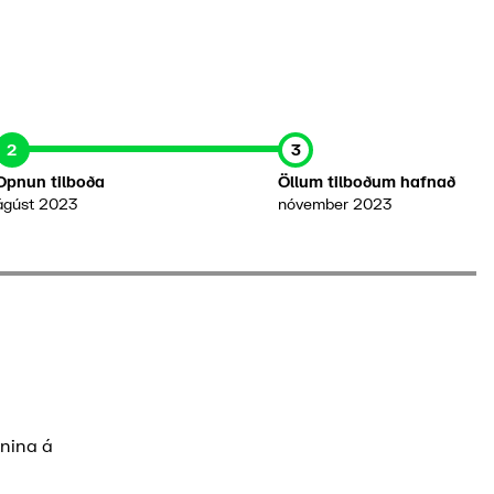
2
3
Opnun tilboða
Öllum tilboðum hafnað
ágúst 2023
nóvember 2023
fnina á