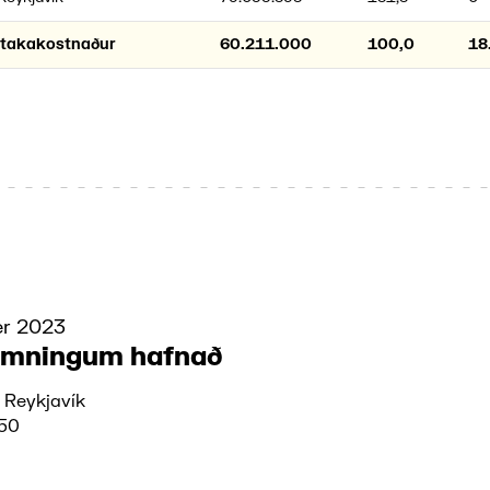
ktakakostnaður
60.211.000
100,0
18
er 2023
amningum hafnað
, Reykjavík
050