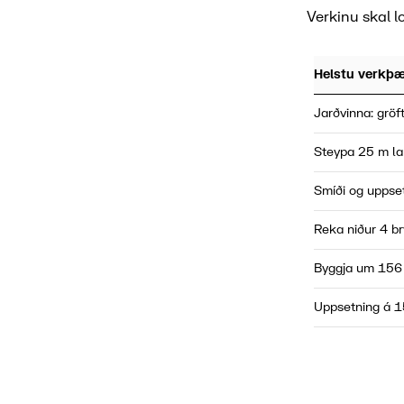
Verkinu skal lo
Helstu verkþæ
Jarðvinna: gröft
Steypa 25 m l
Smíði og uppset
Reka niður 4 br
Byggja um 156 
Uppsetning á 