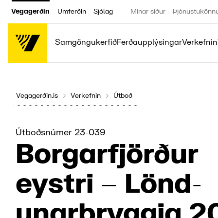
Vegagerðin
Umferðin
Sjólag
Mínar síður
Þjónustukönn
Samgöngukerfið
Ferðaupplýsingar
Verkefnin
Vegagerðin.is
Verkefnin
Útboð
Útboðsnúmer 23-039
Borgar­fjörður
eystri – Lönd­
unar­bryggja 2