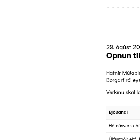
29. ágúst 2
Opnun ti
Hafnir Múlaþi
Borgarfirði ey
Verkinu skal lo
Bjóðandi
Héraðsverk ehf
Úlfsstaðir ehf.,