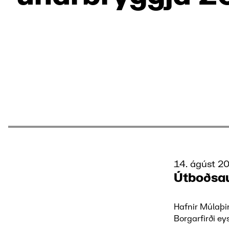
14. ágúst 2
Útboðsa
Hafnir Múlaþin
Borgarfirði ey