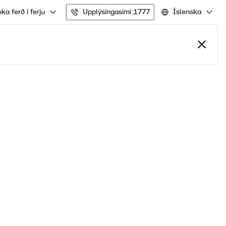
ka ferð í ferju
Upplýsingasími 1777
Íslenska