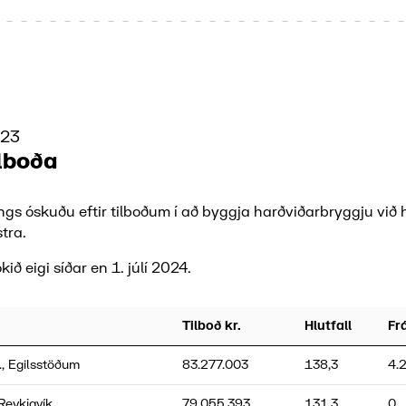
023
lboða
ngs óskuðu eftir tilboðum í að byggja harðviðarbryggju við 
stra.
kið eigi síðar en 1. júlí 2024.
Tilboð kr.
Hlutfall
Fr
., Egilsstöðum
83.277.003
138,3
4.
 Reykjavík
79.055.393
131,3
0