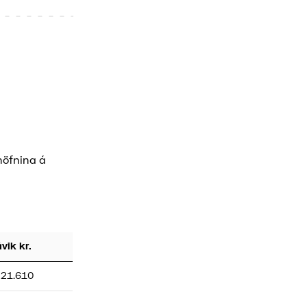
höfnina á
ávik kr.
221.610