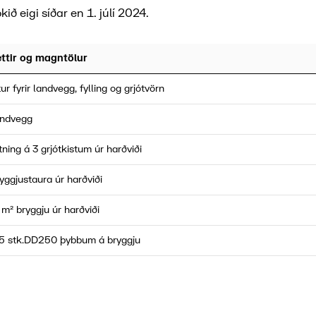
kið eigi síðar en 1. júlí 2024.
ttir og magntölur
ur fyrir landvegg, fylling og grjótvörn
andvegg
ning á 3 grjótkistum úr harðviði
yggjustaura úr harðviði
m² bryggju úr harðviði
15 stk.DD250 þybbum á bryggju