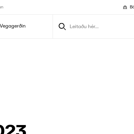
un
Bó
Vegagerðin
023