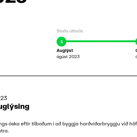
Staða útboðs
1
Auglýst
ágúst 2023
023
uglýsing
gs óska eftir tilboðum í að byggja harðviðarbryggju við hö
stra.