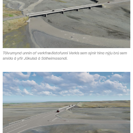
Tölvumynd unnin af verkfræðistofunni Verkís sem sýnir hina nýju brú sem
smíða á yfir Jökulsá á Sólheimasandi.