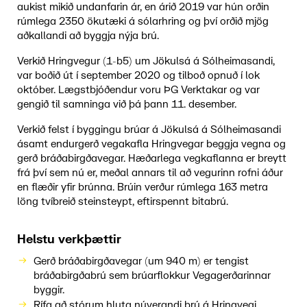
aukist mikið undanfarin ár, en árið 2019 var hún orðin
rúmlega 2350 ökutæki á sólarhring og því orðið mjög
aðkallandi að byggja nýja brú.
Verkið Hringvegur (1-b5) um Jökulsá á Sólheimasandi,
var boðið út í september 2020 og tilboð opnuð í lok
október. Lægstbjóðendur voru ÞG Verktakar og var
gengið til samninga við þá þann 11. desember.
Verkið felst í byggingu brúar á Jökulsá á Sólheimasandi
ásamt endurgerð vegakafla Hringvegar beggja vegna og
gerð bráðabirgðavegar. Hæðarlega vegkaflanna er breytt
frá því sem nú er, meðal annars til að vegurinn rofni áður
en flæðir yfir brúnna. Brúin verður rúmlega 163 metra
löng tvíbreið steinsteypt, eftirspennt bitabrú.
Helstu verkþættir
Gerð bráðabirgðavegar (um 940 m) er tengist
bráðabirgðabrú sem brúarflokkur Vegagerðarinnar
byggir.
Rífa að stórum hluta núverandi brú á Hringvegi.