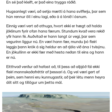
En sé það kleift, er það eina trygga ráðið.
Hugsanlegt væri, að setja mætti á hana svifferju, þar sem
hún rennur öll í einu lagi, eða á á lónið í ósnum.
Einnig væri vert að athuga, hvort ekki er hægt að halda
jöklinum fyrir ofan hana færum. Stundum kvað vera rekið
yfir hann fé. Auðvitað er hann langt úr vegi, þar sem
vegurinn liggur nú. En væri hann fær, mundu þó fleiri
leggja þann krók á sig heldur en að rjála við ána í tvísýnu.
En jökullinn er ekki fær með hesta neðan til eins og hann
er nú.
Eitthvað verður að hafast að, til þess að alþjóð fái ekki
fleiri mannskaðafréttir af þessari á. Og vel væri gert af
þeim, sem henni eru kunnugastir, að þeir létu menn heyra
álit sitt og tillögur um þetta mál.