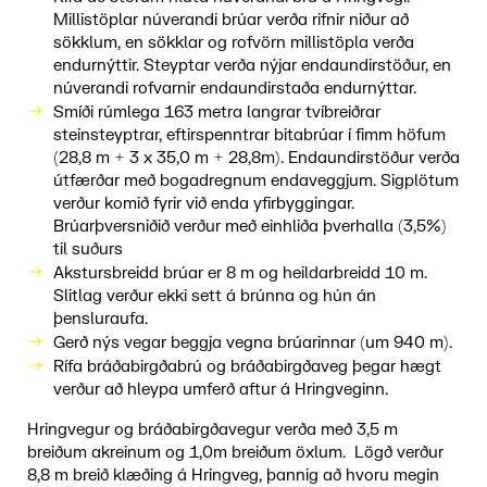
Millistöplar núverandi brúar verða rifnir niður að
sökklum, en sökklar og rofvörn millistöpla verða
endurnýttir. Steyptar verða nýjar endaundirstöður, en
núverandi rofvarnir endaundirstaða endurnýttar.
Smíði rúmlega 163 metra langrar tvíbreiðrar
steinsteyptrar, eftirspenntrar bitabrúar í fimm höfum
(28,8 m + 3 x 35,0 m + 28,8m). Endaundirstöður verða
útfærðar með bogadregnum endaveggjum. Sigplötum
verður komið fyrir við enda yfirbyggingar.
Brúarþversniðið verður með einhliða þverhalla (3,5%)
til suðurs
Akstursbreidd brúar er 8 m og heildarbreidd 10 m.
Slitlag verður ekki sett á brúnna og hún án
þensluraufa.
Gerð nýs vegar beggja vegna brúarinnar (um 940 m).
Rífa bráðabirgðabrú og bráðabirgðaveg þegar hægt
verður að hleypa umferð aftur á Hringveginn.
Hringvegur og bráðabirgðavegur verða með 3,5 m
breiðum akreinum og 1,0m breiðum öxlum. Lögð verður
8,8 m breið klæðing á Hringveg, þannig að hvoru megin