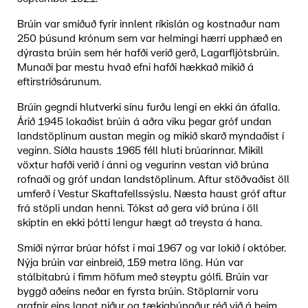
Brúin var smíðuð fyrir innlent ríkislán og kostnaður nam
250 þúsund krónum sem var helmingi hærri upphæð en
dýrasta brúin sem hér hafði verið gerð, Lagarfljótsbrúin.
Munaði þar mestu hvað efni hafði hækkað mikið á
eftirstríðsárunum.
Brúin gegndi hlutverki sínu furðu lengi en ekki án áfalla.
Árið 1945 lokaðist brúin á aðra viku þegar gróf undan
landstöplinum austan megin og mikið skarð myndaðist í
veginn. Síðla hausts 1965 féll hluti brúarinnar. Mikill
vöxtur hafði verið í ánni og vegurinn vestan við brúna
rofnaði og gróf undan landstöplinum. Aftur stöðvaðist öll
umferð í Vestur Skaftafellssýslu. Næsta haust gróf aftur
frá stöpli undan henni. Tókst að gera við brúna í öll
skiptin en ekki þótti lengur hægt að treysta á hana.
Smíði nýrrar brúar hófst í maí 1967 og var lokið í október.
Nýja brúin var einbreið, 159 metra löng. Hún var
stálbitabrú í fimm höfum með steyptu gólfi. Brúin var
byggð aðeins neðar en fyrsta brúin. Stöplarnir voru
grafnir eins langt niður og tækjabúnaður réð við á þeim