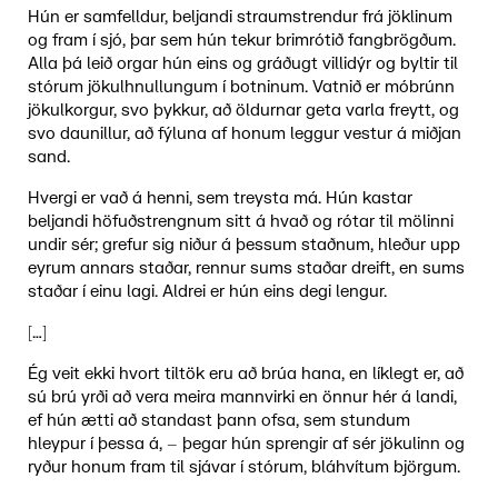
Hún er samfelldur, beljandi straumstrendur frá jöklinum
og fram í sjó, þar sem hún tekur brimrótið fangbrögðum.
Alla þá leið orgar hún eins og gráðugt villidýr og byltir til
stórum jökulhnullungum í botninum. Vatnið er móbrúnn
jökulkorgur, svo þykkur, að öldurnar geta varla freytt, og
svo daunillur, að fýluna af honum leggur vestur á miðjan
sand.
Hvergi er vað á henni, sem treysta má. Hún kastar
beljandi höfuðstrengnum sitt á hvað og rótar til mölinni
undir sér; grefur sig niður á þessum staðnum, hleður upp
eyrum annars staðar, rennur sums staðar dreift, en sums
staðar í einu lagi. Aldrei er hún eins degi lengur.
[…]
Ég veit ekki hvort tiltök eru að brúa hana, en líklegt er, að
sú brú yrði að vera meira mannvirki en önnur hér á landi,
ef hún ætti að standast þann ofsa, sem stundum
hleypur í þessa á, – þegar hún sprengir af sér jökulinn og
ryður honum fram til sjávar í stórum, bláhvítum björgum.