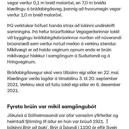
vegar verður 0,1 m breið malaröxl, en 7,0 m breiða
klæðingu á bráðabirgðaveg, þannig að hvorumegin vegar
verður 1,0 m breið malaröxl.
ÞG verktakar hófust handa strax að lokinni undirskrift
samningins. Þá hefur brúarflokkur Vegagerðarinnar lokið
við byggingu bráðabirgðabrúarinnar norðan við núverandi
brúarstæði sem verður notuð meðan á verkinu stendur.
Mikilvægt er að halda veginum opnum enda er brúin
mikilvægur hlekkur í samgöngum á Suðurlandi og á
Hringveginum.
Bráðabirgðavegur skal vera tilbúinn eigi síðar en 22. maí.
Klæðingar verða lagðar á tímabilinu 3. til 20. september
2021. Verkinu skal að fullu lokið eigi síðar en 6. desember
2021.
Fyrsta brúin var mikil samgöngubót
Jökulsá á Sólheimasandi var afar varasöm yfirferðar og
heimtaði fjölmörg líf áður en hún var brúuð 1921. Í
bókinni
Brýr að baki
, Brýr á Íslandi í 1100 ár eftir Svein