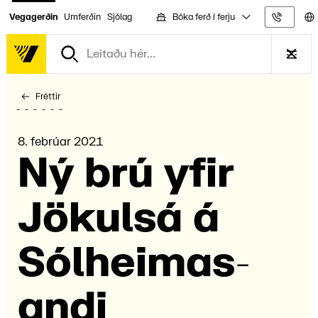
Bóka ferð í ferju
Vegagerðin
Umferðin
Sjólag
Upplýs
Fréttir
8. febrúar 2021
Ný brú yfir
Jökulsá á
Sólheimas­
andi