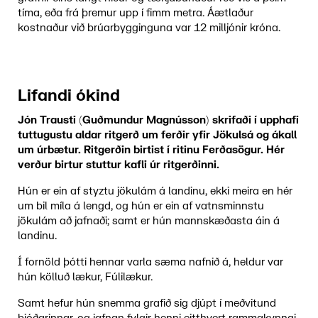
tíma, eða frá þremur upp í fimm metra. Áætlaður
kostnaður við brúarbygginguna var 12 milljónir króna.
Lifandi ókind
Jón Trausti (Guðmundur Magnússon) skrifaði í upphafi
tuttugustu aldar ritgerð um ferðir yfir Jökulsá og ákall
um úrbætur. Ritgerðin birtist í ritinu Ferðasögur. Hér
verður birtur stuttur kafli úr ritgerðinni.
Hún er ein af styztu jökulám á landinu, ekki meira en hér
um bil míla á lengd, og hún er ein af vatnsminnstu
jökulám að jafnaði; samt er hún mannskæðasta áin á
landinu.
Í fornöld þótti hennar varla sæma nafnið á, heldur var
hún kölluð lækur, Fúlilækur.
Samt hefur hún snemma grafið sig djúpt í meðvitund