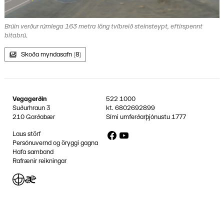
Brúin verður rúmlega 163 metra löng tvíbreið steinsteypt, eftirspennt
bitabrú.
Skoða myndasafn (8)
Vegagerðin
522 1000
Suðurhraun 3
kt.
6802692899
210 Garðabær
Sími umferðarþjónustu
1777
Facebook
YouTube
Laus störf
Persónuvernd og öryggi gagna
Hafa samband
Rafrænir reikningar
Jafnlaunavottun
Græn Skref