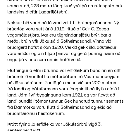
sama stað, 228 metra löng. Það yrði þá næstlengsta brú
landsins á eftir Lagarfljótsbrú.
Nokkur bið var á að fé væri veitt til brúargerðarinnar. Ný
brúarlög voru sett árið 1919, rituð af Geir G. Zoega
vegamálastjóra. Þar eru tilgreindar sjötíu brýr, þar á
meðal brúin yfir Jökulsá á Sólheimasandi. Vinna við
brúargerð hófst síðan 1920. Verkið gekk illa, aðstæður
voru erfiðar og áin hljóp þrisvar og gerði þannig nærri að
engu þá vinnu sem unnin hafði verið.
Flutningur á efni í brúnna var erfiðleikum bundinn en allt
brúarefnið var flutt á mótorbátum frá Vestmannaeyjum
að Jökulsárósum. Þar lögðu menn við um 200 metrum
frá landi og bátsformenn voru fengnir til að flytja efnið í
land. Járn í yfirbygginguna kom 1921 og var fleytt að
landi bundið í tómar tunnur. Sex hundruð tunnur sements
frá Danmörku voru flutt á Sólheimasand og ekið að
brúarstæðinu í hestakerrum.
Þrátt fyrir alla erfiðleika var Jökulsárbrú vígð 3.
september 1921.