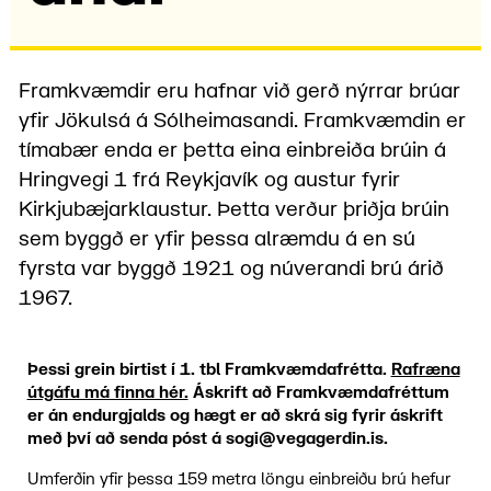
Framkvæmdir eru hafnar við gerð nýrrar brúar
yfir Jökulsá á Sólheimasandi. Framkvæmdin er
tímabær enda er þetta eina einbreiða brúin á
Hringvegi 1 frá Reykjavík og austur fyrir
Kirkjubæjarklaustur. Þetta verður þriðja brúin
sem byggð er yfir þessa alræmdu á en sú
fyrsta var byggð 1921 og núverandi brú árið
1967.
Þessi grein birtist í 1. tbl Framkvæmdafrétta.
Rafræna
útgáfu má finna hér.
Áskrift að Framkvæmdafréttum
er án endurgjalds og hægt er að skrá sig fyrir áskrift
með því að senda póst á sogi@vegagerdin.is.
Umferðin yfir þessa 159 metra löngu einbreiðu brú hefur