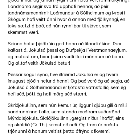
þjóðarinnar, og jafnan fylgir henni eitthvert rammakynngi.
Landnáma segir svo frá upphafi hennar, að þeir
landnámsmennirnir Loðmundur á Sólheimum og Þrasi í
Skógum hafi veitt ánni hvor á annan með fjölkynngi, en
loks sætzt á það, að hún rynni þar til sjávar, sem
skemmst væri.
Seinna hefur þjóðtrúin gert hana að lifandi ókind. Þær
kallast á, Jökulsá þessi og Dufþekja í Vestmannaeyjum,
og metast um, hvor þeirra verði fleiri mönnum að bana.
Og alltaf veitir Jökulsá betur!
Þessar sögur sýna, hve illræmd Jökulsá er og hvern
ímugust þjóðin hefur á henni. Og það verð ég að segja, að
Jökulsá á Sólheimasandi er ljótasta vatnsfallið, sem ég
hefi séð, þótt ég hafi mörg séð stærri.
Skriðjökullinn, sem hún kemur úr, liggur í djúpu gili á milli
sandrunninna fjalla, sem standa meðfram suðurrönd
Mýrdalsjökuls. Skriðjökullinn „gægist niður í hafið“, eins
og skáldið (Gr. Th.) kemst að orði. Og fram úr neðstu
trjónunni á honum veltist þetta ófrýna afkvæmi.