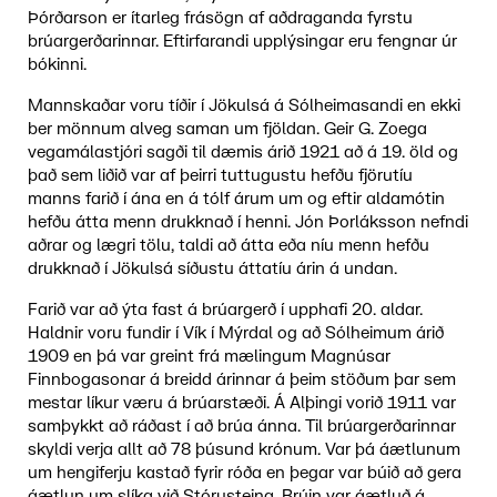
Þórðarson er ítarleg frásögn af aðdraganda fyrstu
brúargerðarinnar. Eftirfarandi upplýsingar eru fengnar úr
bókinni.
Mannskaðar voru tíðir í Jökulsá á Sólheimasandi en ekki
ber mönnum alveg saman um fjöldan. Geir G. Zoega
vegamálastjóri sagði til dæmis árið 1921 að á 19. öld og
það sem liðið var af þeirri tuttugustu hefðu fjörutíu
manns farið í ána en á tólf árum um og eftir aldamótin
hefðu átta menn drukknað í henni. Jón Þorláksson nefndi
aðrar og lægri tölu, taldi að átta eða níu menn hefðu
drukknað í Jökulsá síðustu áttatíu árin á undan.
Farið var að ýta fast á brúargerð í upphafi 20. aldar.
Haldnir voru fundir í Vík í Mýrdal og að Sólheimum árið
1909 en þá var greint frá mælingum Magnúsar
Finnbogasonar á breidd árinnar á þeim stöðum þar sem
mestar líkur væru á brúarstæði. Á Alþingi vorið 1911 var
samþykkt að ráðast í að brúa ánna. Til brúargerðarinnar
skyldi verja allt að 78 þúsund krónum. Var þá áætlunum
um hengiferju kastað fyrir róða en þegar var búið að gera
áætlun um slíka við Stórusteina. Brúin var áætluð á