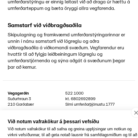
umferðarstýringu er einnig leitast við að draga úr hættu á
umferðarteppum og bæta öryggi allra vegfarenda.
Samstarf við viðbragðsaðila
Skipulagning og framkvæmd umferðarstýringarinnar er
unnin í nánu samstarfi við lögreglu og aðra
viðbragðsaðila á viðkomandi svæðum. Vegfarendur eru
hvattir til að fylgja leiðbeiningum lögreglu og
umferðarstjórnenda og sýna aðgát á svæðunum þegar
þar að kemur.
Vegagerðin
522 1000
Suðurhraun 3
kt.
6802692899
210 Garðabær
Sími umferðarþjónustu
1777
Facebook
YouTube
Laus störf
Persónuvernd og öryggi gagna
Við notum vafrakökur á þessari vefsíðu
Hafa samband
Við notum vafrakökur til að safna og greina upplýsingar um notkun og
Rafrænir reikningar
virkni vefsíðunnar, til að geta notað lausnir frá samfélagsmiðlum og til að