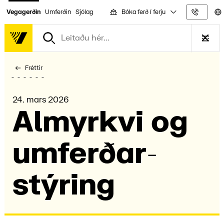
Bóka ferð í ferju
Vegagerðin
Umferðin
Sjólag
Upplýs
Fréttir
24. mars 2026
Almyrkvi og
umferðar­
stýr­ing