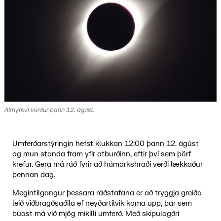
Almyrkvi verður þann 12. ágúst.
Umferðarstýringin hefst klukkan 12:00 þann 12. ágúst
og mun standa fram yfir atburðinn, eftir því sem þörf
krefur. Gera má ráð fyrir að hámarkshraði verði lækkaður
þennan dag.
Megintilgangur þessara ráðstafana er að tryggja greiða
leið viðbragðsaðila ef neyðartilvik koma upp, þar sem
búast má við mjög mikilli umferð. Með skipulagðri