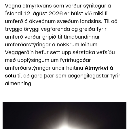
Vegna almyrkvans sem verður sýnilegur á
Íslandi 12. ágúst 2026 er búist við mikilli
umferð á ákveðnum svæðum landsins. Til að
tryggja öryggi vegfarenda og greiða fyrir
umferð verður gripið til tímabundinnar
umferðarstýringar á nokkrum leiðum.
Vegagerðin hefur sett upp sérstaka vefsíðu
með upplýsingum um fyrirhugaðar
umferðarstýringar undir heitinu
Almyrkvi á
sólu
til að gera þær sem aðgengilegastar fyrir
almenning.