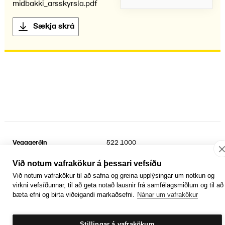
midbakki_arsskyrsla.pdf
Sækja skrá
Vegagerðin
522 1000
Suðurhraun 3
kt.
6802692899
210 Garðabær
Sími umferðarþjónustu
1777
Við notum vafrakökur á þessari vefsíðu
Við notum vafrakökur til að safna og greina upplýsingar um notkun og
Facebook
YouTube
Laus störf
virkni vefsíðunnar, til að geta notað lausnir frá samfélagsmiðlum og til að
Persónuvernd og öryggi gagna
bæta efni og birta viðeigandi markaðsefni.
Nánar um vafrakökur
Hafa samband
Rafrænir reikningar
Jafnlaunavottun
Græn Skref
Stillingar á vafrakökum