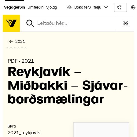
Bóka ferð í ferju
Vegagerðin
Umferðin
Sjólag
Upplýs
2021
PDF · 2021
Reykja­vík –
Miðbakki – Sjávar­
borðs­mælingar
Skrá
2021_reykjavik-