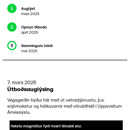
1
Auglýst
mars 2025
2
Opnun tilboða
apríl 2025
3
Samningum lokið
maí 2025
7. mars 2025
Útboðsauglýsing
Vegagerðin býður hér með út vetrarþjónustu, þ.e.
snjómokstur og hálkuvarnir með vörubifreið í Uppsveitum
Árnessýslu.
Helstu magntölur fyrir hvert tímabil eru: