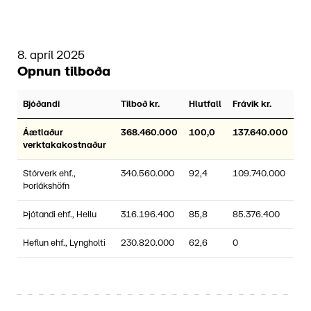
8. apríl 2025
Opnun tilboða
Bjóðandi
Tilboð kr.
Hlutfall
Frávik kr.
Áætlaður
368.460.000
100,0
137.640.000
verktakakostnaður
Stórverk ehf.,
340.560.000
92,4
109.740.000
Þorlákshöfn
Þjótandi ehf., Hellu
316.196.400
85,8
85.376.400
Heflun ehf., Lyngholti
230.820.000
62,6
0