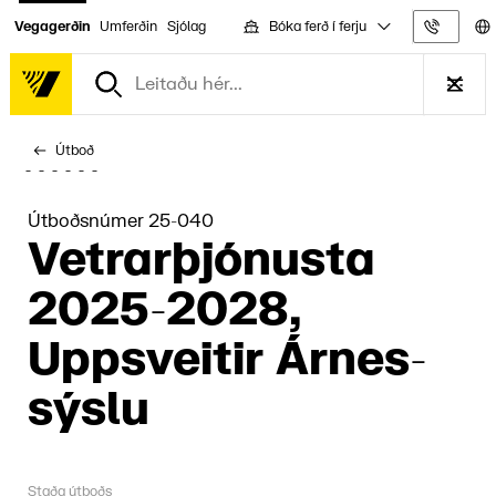
Bóka ferð í ferju
Vegagerðin
Umferðin
Sjólag
Upplýs
Útboð
Útboðsnúmer 25-040
Vetrar­þjón­usta
2025-2028,
Uppsveit­ir Árnes­
sýslu
Staða útboðs