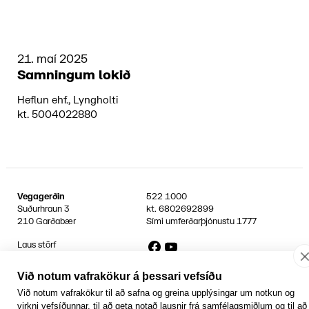
21. maí 2025
Samningum lokið
Heflun ehf., Lyngholti
kt. 5004022880
Vegagerðin
522 1000
Suðurhraun 3
kt.
6802692899
210 Garðabær
Sími umferðarþjónustu
1777
Facebook
YouTube
Laus störf
Persónuvernd og öryggi gagna
Hafa samband
Við notum vafrakökur á þessari vefsíðu
Rafrænir reikningar
Við notum vafrakökur til að safna og greina upplýsingar um notkun og
Jafnlaunavottun
virkni vefsíðunnar, til að geta notað lausnir frá samfélagsmiðlum og til að
Græn Skref