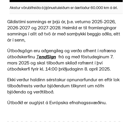
Akstur vörubifreiða á þjónustuleiðum er áætlaður 60.000 km á ári.
Gildistími samnings er þrjú ár, þ.e. veturna 2025-2026,
2026-2027 og 2027-2028. Heimild er til framlengingar
samnings í allt að tvö ár með samþykki beggja aðila, eitt
ár í senn,
Útboðsgögn eru aðgengileg og verða afhent í rafræna
útboðskerfinu
T
endSign
frá og með föstudeginum 7.
mars 2025 og skal tilboðum skilað rafrænt í því
útboðskerfi fyrir kl. 14:00 þriðjudaginn 8. apríl 2025.
Ekki verður haldinn sérstakur opnunarfundur en eftir lok
tilboðsfrests verður bjóðendum tilkynnt um nöfn
bjóðenda og verðtilboð.
Útboðið er auglýst á Evrópska efnahagssvæðinu.