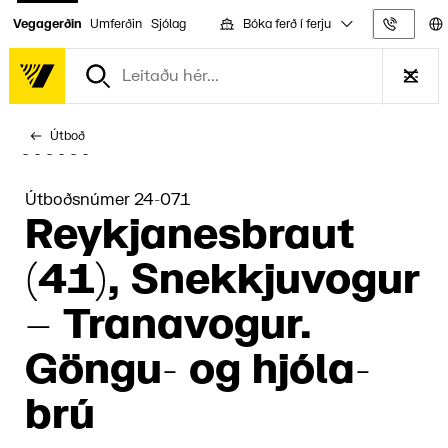
Bóka ferð í ferju
Vegagerðin
Umferðin
Sjólag
Upplýs
Útboð
Útboðsnúmer 24-071
Reykja­nesbraut
(41), Snekkju­vogur
– Trana­vogur.
Göngu- og hjóla­
brú