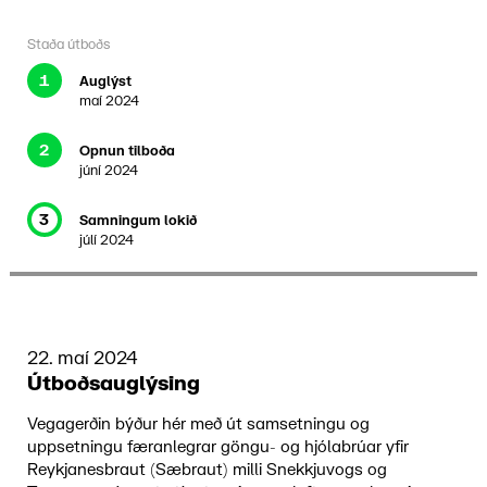
Staða útboðs
1
Auglýst
maí 2024
2
Opnun tilboða
júní 2024
3
Samningum lokið
júlí 2024
22. maí 2024
Útboðsauglýsing
Vegagerðin býður hér með út samsetningu og
uppsetningu færanlegrar göngu- og hjólabrúar yfir
Reykjanesbraut (Sæbraut) milli Snekkjuvogs og