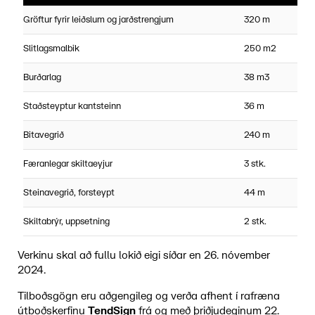
Gröftur fyrir leiðslum og jarðstrengjum
320 m
Slitlagsmalbik
250 m2
Burðarlag
38 m3
Staðsteyptur kantsteinn
36 m
Bitavegrið
240 m
Færanlegar skiltaeyjur
3 stk.
Steinavegrið, forsteypt
44 m
Skiltabrýr, uppsetning
2 stk.
Verkinu skal að fullu lokið eigi síðar en 26. nóvember
2024.
Tilboðsgögn eru aðgengileg og verða afhent í rafræna
útboðskerfinu
TendSign
frá og með þriðjudeginum 22.