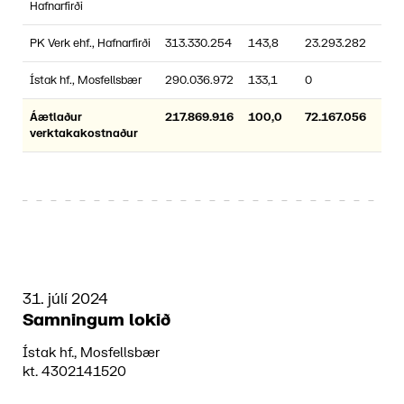
Hafnarfirði
PK Verk ehf., Hafnarfirði
313.330.254
143,8
23.293.282
Ístak hf., Mosfellsbær
290.036.972
133,1
0
Áætlaður
217.869.916
100,0
72.167.056
verktakakostnaður
31. júlí 2024
Samningum lokið
Ístak hf., Mosfellsbær
kt. 4302141520