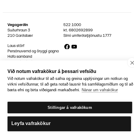
Vegagerðin
522 1000
Suðurhraun 3
kt.
6802692899
210 Garðabær
Sími umferðarþjónustu
1777
Facebook
YouTube
Laus störf
Persónuvernd og öryggi gagna
Hafa samband
Rafrænir reikningar
Við notum vafrakökur á þessari vefsíðu
Jafnlaunavottun
Græn Skref
Við notum vafrakökur til að safna og greina upplýsingar um notkun og
virkni vefsíðunnar, til að geta notað lausnir frá samfélagsmiðlum og til að
bæta efni og birta viðeigandi markaðsefni.
Nánar um vafrakökur
Stillingar á vafrakökum
Leyfa vafrakökur
Getum við aðstoðað