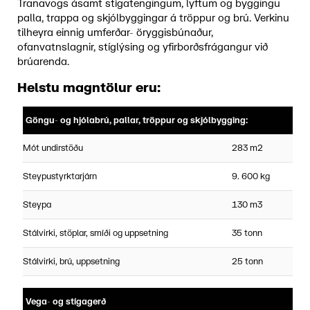
Tranavogs ásamt stígatengingum, lyftum og byggingu
palla, trappa og skjólbyggingar á tröppur og brú. Verkinu
tilheyra einnig umferðar- öryggisbúnaður,
ofanvatnslagnir, stíglýsing og yfirborðsfrágangur við
brúarenda.
Helstu magntölur eru:
Göngu- og hjólabrú, pallar, tröppur og skjólbygging:
Mót undirstöðu
283 m2
Steypustyrktarjárn
9. 600 kg
Steypa
130 m3
Stálvirki, stöplar, smíði og uppsetning
35 tonn
Stálvirki, brú, uppsetning
25 tonn
Vega- og stígagerð