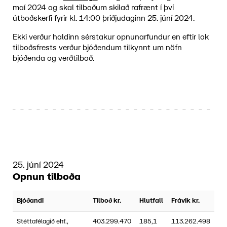
maí 2024 og skal tilboðum skilað rafrænt í því
útboðskerfi fyrir kl. 14:00 þriðjudaginn 25. júní 2024.
Ekki verður haldinn sérstakur opnunarfundur en eftir lok
tilboðsfrests verður bjóðendum tilkynnt um nöfn
bjóðenda og verðtilboð.
25. júní 2024
Opnun tilboða
Bjóðandi
Tilboð kr.
Hlutfall
Frávik kr.
Stéttafélagið ehf.,
403.299.470
185,1
113.262.498