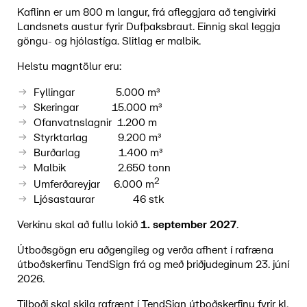
Kaflinn er um 800 m langur, frá afleggjara að tengivirki
Landsnets austur fyrir Dufþaksbraut. Einnig skal leggja
göngu- og hjólastíga. Slitlag er malbik.
Helstu magntölur eru:
Fyllingar 5.000 m³
Skeringar 15.000 m³
Ofanvatnslagnir 1.200 m
Styrktarlag 9.200 m³
Burðarlag 1.400 m³
Malbik 2.650 tonn
2
Umferðareyjar 6.000 m
Ljósastaurar 46 stk
Verkinu skal að fullu lokið
1. september 2027
.
Útboðsgögn eru aðgengileg og verða afhent í rafræna
útboðskerfinu TendSign frá og með þriðjudeginum 23. júní
2026.
Tilboði skal skila rafrænt í
TendSign
útboðskerfinu fyrir kl.