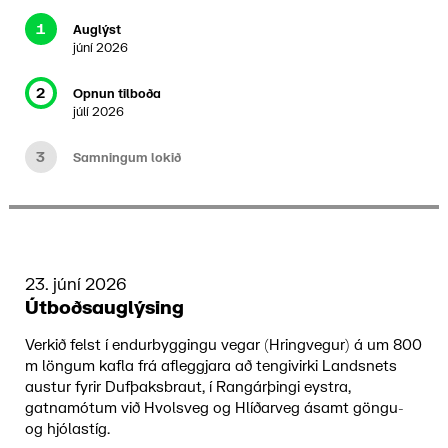
1
Auglýst
júní 2026
2
Opnun tilboða
júlí 2026
3
Samningum lokið
23. júní 2026
Útboðsauglýsing
Verkið felst í endurbyggingu vegar (Hringvegur) á um 800
m löngum kafla frá afleggjara að tengivirki Landsnets
austur fyrir Dufþaksbraut, í Rangárþingi eystra,
gatnamótum við Hvolsveg og Hlíðarveg ásamt göngu-
og hjólastíg.