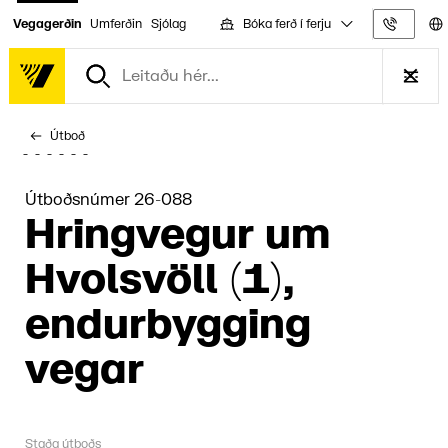
Bóka ferð í ferju
Vegagerðin
Umferðin
Sjólag
Upplýs
Útboð
Útboðsnúmer 26-088
Hring­vegur um
Hvolsvöll (1),
endur­bygg­ing
vegar
Staða útboðs