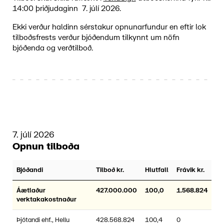
14:00 þriðjudaginn 7. júlí 2026.
Ekki verður haldinn sérstakur opnunarfundur en eftir lok
tilboðsfrests verður bjóðendum tilkynnt um nöfn
bjóðenda og verðtilboð.
7. júlí 2026
Opnun tilboða
Bjóðandi
Tilboð kr.
Hlutfall
Frávik kr.
Áætlaður
427.000.000
100,0
1.568.824
verktakakostnaður
Þjótandi ehf., Hellu
428.568.824
100,4
0