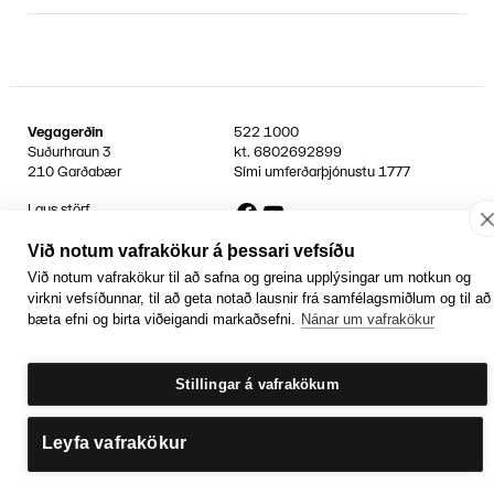
Vegagerðin
522 1000
Suðurhraun 3
kt.
6802692899
210 Garðabær
Sími umferðarþjónustu
1777
Facebook
YouTube
Laus störf
Persónuvernd og öryggi gagna
Hafa samband
Við notum vafrakökur á þessari vefsíðu
Rafrænir reikningar
Við notum vafrakökur til að safna og greina upplýsingar um notkun og
virkni vefsíðunnar, til að geta notað lausnir frá samfélagsmiðlum og til að
Jafnlaunavottun
Græn Skref
bæta efni og birta viðeigandi markaðsefni.
Nánar um vafrakökur
Stillingar á vafrakökum
Leyfa vafrakökur
Getum við aðstoðað