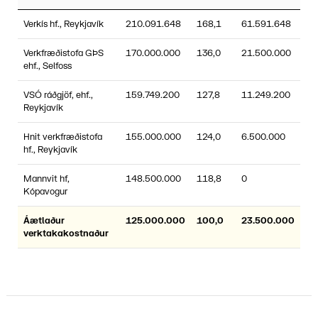
Verkís hf., Reykjavík
210.091.648
168,1
61.591.648
Verkfræðistofa GÞS
170.000.000
136,0
21.500.000
ehf., Selfoss
VSÓ ráðgjöf, ehf.,
159.749.200
127,8
11.249.200
Reykjavík
Hnit verkfræðistofa
155.000.000
124,0
6.500.000
hf., Reykjavík
Mannvit hf,
148.500.000
118,8
0
Kópavogur
Áætlaður
125.000.000
100,0
23.500.000
verktakakostnaður