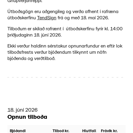
Gnúpverjahreppi.
Útboðsgögn eru aðgengileg og verða afhent í rafræna
útboðskerfinu
TendSign
frá og með 18. maí 2026.
Tilboðum er skilað rafrænt í útboðskerfinu fyrir kl. 14:00
þriðjudaginn 18. júní 2026.
Ekki verður haldinn sérstakur opnunarfundur en eftir lok
tilboðsfrests verður bjóðendum tilkynnt um nöfn
bjóðenda og verðtilboð.
18. júní 2026
Opnun tilboða
Bjóðandi
Tilboð kr.
Hlutfall
Frávik kr.