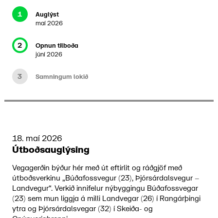
1
Auglýst
maí 2026
2
Opnun tilboða
júní 2026
3
Samningum lokið
18. maí 2026
Útboðsauglýsing
Vegagerðin býður hér með út eftirlit og ráðgjöf með
útboðsverkinu „Búðafossvegur (23), Þjórsárdalsvegur –
Landvegur“. Verkið innifelur nýbyggingu Búðafossvegar
(23) sem mun liggja á milli Landvegar (26) í Rangárþingi
ytra og Þjórsárdalsvegar (32) í Skeiða- og