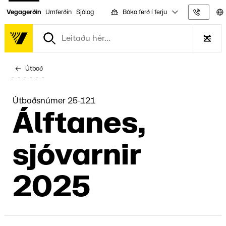
Bóka ferð í ferju
Vegagerðin
Umferðin
Sjólag
Upplýs
Útboð
Útboðsnúmer 25-121
Álfta­nes,
sjóvarn­ir
2025