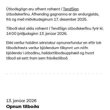
Útboðsgögn eru afhent rafrænt í
TendSign
útboðskerfinu. Afhending gagnanna er án endurgjalds,
frá og með miðvikudeginum 17. desember 2025.
Tilboði skal skila rafrænt í TendSign útboðskerfinu fyrir kl.
14:00 þriðjudaginn 13. janúar 2026.
Ekki verður haldinn sérstakur opnunarfundur en eftir lok
tilboðsfrests verður bjóðendum tilkynnt um nöfn
bjóðenda í útboðinu, heildartilboðsupphæð og hvort
tilboð sé sett fram sem frávikstilboð.
13. janúar 2026
Opnun tilboða