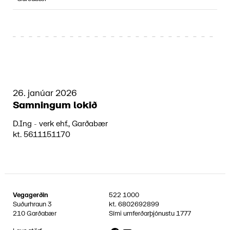
26. janúar 2026
Samningum lokið
D.Ing - verk ehf., Garðabær
kt. 5611151170
Vegagerðin
522 1000
Suðurhraun 3
kt.
6802692899
210 Garðabær
Sími umferðarþjónustu
1777