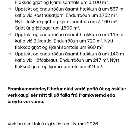
Flokkað grjót og kjarni samtals um 3.100 m³.
Upptekt og endurröðun ásamt hækkun á um 537 m
kafla við Kasthúsatjörn.
Endurröðun um 1732 m³.
Nýtt flokkað grjót og kjarni samtals um 3.160 m³.
Grjót úr grjótlager um 1500 m³.
Upptekt og endurröðun ásamt hækkun á um 115 m
kafla við Blikastíg.
Endurröðun um 720 m³. Nýtt
flokkað grjót og kjarni samtals um 960 m³.
Upptekt og endurröðun ásamt hækkun á um 140 m
kafla við Höfðabraut.
Endurröðun um 247 m³. Nýtt
flokkað grjót og kjarni samtals um 624 m³.
Framkvæmdarleyfi hefur ekki verið gefið út og áskilur
verkkaupi sér rétt til að falla frá framkvæmd eða
breyta verktíma.
Verkinu skal lokið eigi síðar en 15. maí 2026.