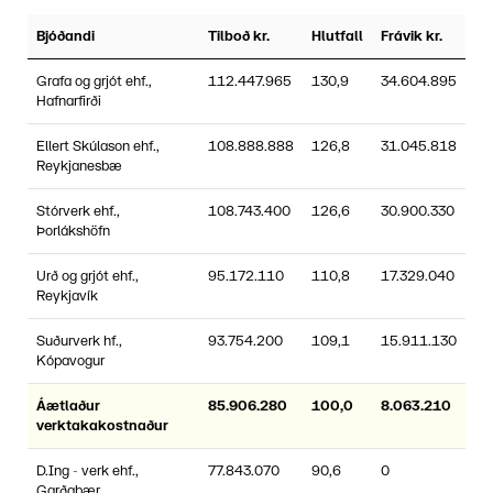
Bjóðandi
Tilboð kr.
Hlutfall
Frávik kr.
Grafa og grjót ehf.,
112.447.965
130,9
34.604.895
Hafnarfirði
Ellert Skúlason ehf.,
108.888.888
126,8
31.045.818
Reykjanesbæ
Stórverk ehf.,
108.743.400
126,6
30.900.330
Þorlákshöfn
Urð og grjót ehf.,
95.172.110
110,8
17.329.040
Reykjavík
Suðurverk hf.,
93.754.200
109,1
15.911.130
Kópavogur
Áætlaður
85.906.280
100,0
8.063.210
verktakakostnaður
D.Ing - verk ehf.,
77.843.070
90,6
0
Garðabær