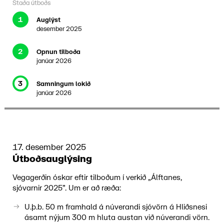
Staða útboðs
1
Auglýst
desember 2025
2
Opnun tilboða
janúar 2026
3
Samningum lokið
janúar 2026
17. desember 2025
Útboðsauglýsing
Vegagerðin óskar eftir tilboðum í verkið „Álftanes,
sjóvarnir 2025”. Um er að ræða:
U.þ.b. 50 m framhald á núverandi sjóvörn á Hliðsnesi
ásamt nýjum 300 m hluta
austan við núverandi vörn.