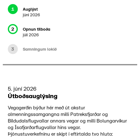
1
Auglýst
júní 2026
2
Opnun tilboða
júlí 2026
3
Samningum lokið
5. júní 2026
Útboðsauglýsing
Vegagerðin býður hér með út akstur
almenningssamgangna milli Patreksfjarðar og
Bíldudalsflugvallar annars vegar og milli Bolungarvíkur
og Ísafjarðarflugvallar hins vegar.
Þjónustuverkefninu er skipt í eftirtalda tvo hluta: