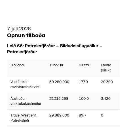
7. júlí 2026
Opnun tilboða
Leið 66: Patreksfjörður – Bíldudalsflugvöllur –
Patreksfjörður
Bjóðandi
Tilboð kr.
Hlutfall
Frávik
þús.kr.
Vestfirskar
59.280.000
177,9
29.390
ævintýraferðir ehf.
Áætlaður
33.315.258
100,0
3.426
verktakakostnaður
Travel West ehf.,
29.889.600
89,7
0
Patreksfirði