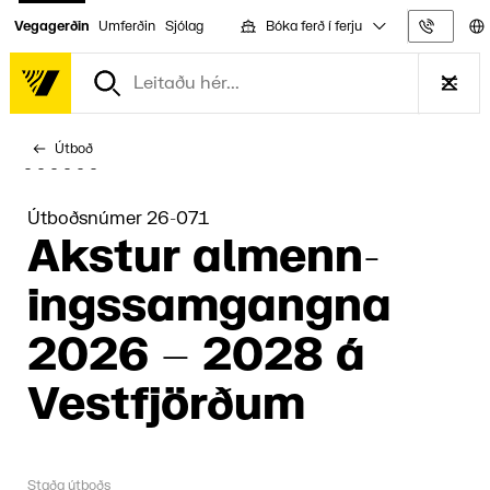
Bóka ferð í ferju
Vegagerðin
Umferðin
Sjólag
Upplýs
Útboð
Útboðsnúmer 26-071
Akstur almenn­
ings­samgangna
2026 – 2028 á
Vest­fjörð­um
Staða útboðs