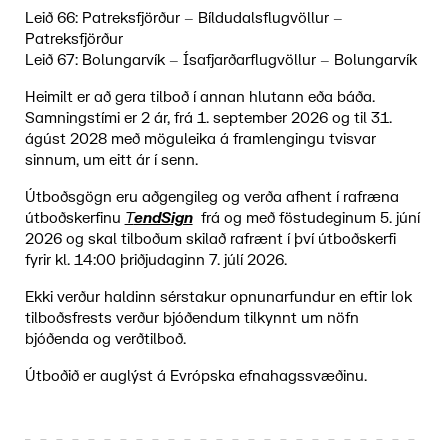
Leið 66: Patreksfjörður – Bíldudalsflugvöllur –
Patreksfjörður
Leið 67: Bolungarvík – Ísafjarðarflugvöllur – Bolungarvík
Heimilt er að gera tilboð í annan hlutann eða báða.
Samningstími er 2 ár, frá 1. september 2026 og til 31.
ágúst 2028 með möguleika á framlengingu tvisvar
sinnum, um eitt ár í senn.
Útboðsgögn eru aðgengileg og verða afhent í rafræna
útboðskerfinu
T
endSign
frá og með föstudeginum 5. júní
2026 og skal tilboðum skilað rafrænt í því útboðskerfi
fyrir kl. 14:00 þriðjudaginn 7. júlí 2026.
Ekki verður haldinn sérstakur opnunarfundur en eftir lok
tilboðsfrests verður bjóðendum tilkynnt um nöfn
bjóðenda og verðtilboð.
Útboðið er auglýst á Evrópska efnahagssvæðinu.