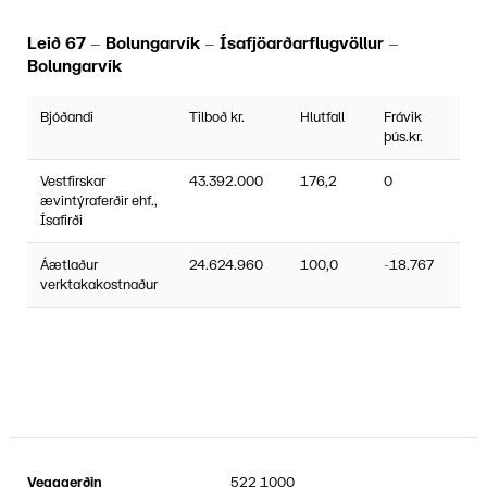
Leið 67 – Bolungarvík – Ísafjöarðarflugvöllur –
Bolungarvík
Bjóðandi
Tilboð kr.
Hlutfall
Frávik
þús.kr.
Vestfirskar
43.392.000
176,2
0
ævintýraferðir ehf.,
Ísafirði
Áætlaður
24.624.960
100,0
-18.767
verktakakostnaður
Vegagerðin
522 1000