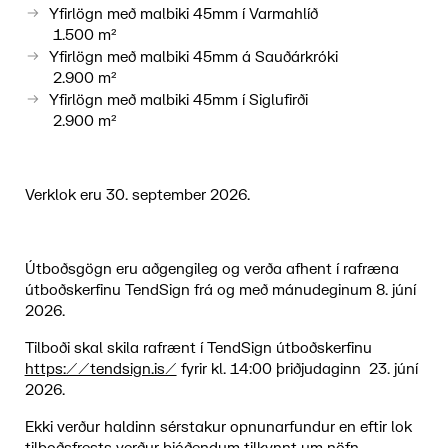
Yfirlögn með malbiki 45mm í Varmahlíð
1.500 m²
Yfirlögn með malbiki 45mm á Sauðárkróki
2.900 m²
Yfirlögn með malbiki 45mm í Siglufirði
2.900 m²
Verklok eru 30. september 2026.
Útboðsgögn eru aðgengileg og verða afhent í rafræna
útboðskerfinu TendSign frá og með mánudeginum 8. júní
2026.
Tilboði skal skila rafrænt í TendSign útboðskerfinu
https://tendsign.is/
fyrir kl. 14:00 þriðjudaginn 23. júní
2026.
Ekki verður haldinn sérstakur opnunarfundur en eftir lok