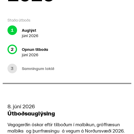
Staða útboðs
1
Auglýst
júní 2026
2
Opnun tilboða
júní 2026
3
Samningum lokið
8. júní 2026
Útboðsauglýsing
Vegagerðin óskar eftir tilboðum í malbikun, gróffræsun
malbiks og þurrfræsingu á vegum á Norðursvæði 2026.