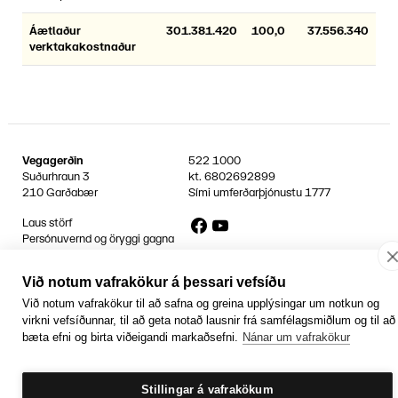
Áætlaður
301.381.420
100,0
37.556.340
verktakakostnaður
Vegagerðin
522 1000
Suðurhraun 3
kt.
6802692899
210 Garðabær
Sími umferðarþjónustu
1777
Facebook
YouTube
Laus störf
Persónuvernd og öryggi gagna
Hafa samband
Rafrænir reikningar
Við notum vafrakökur á þessari vefsíðu
Jafnlaunavottun
Við notum vafrakökur til að safna og greina upplýsingar um notkun og
Græn Skref
virkni vefsíðunnar, til að geta notað lausnir frá samfélagsmiðlum og til að
bæta efni og birta viðeigandi markaðsefni.
Nánar um vafrakökur
Stillingar á vafrakökum