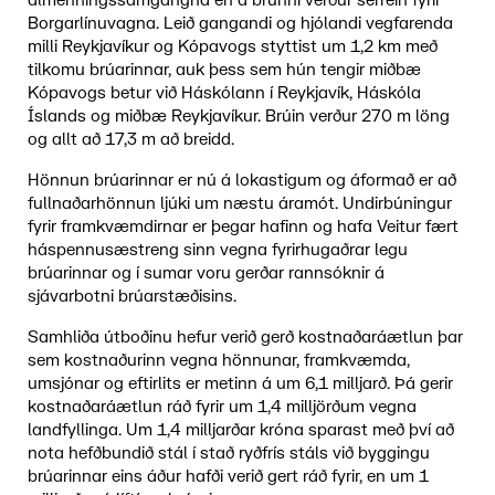
almenningssamgangna en á brúnni verður sérrein fyrir
Borgarlínuvagna. Leið gangandi og hjólandi vegfarenda
milli Reykjavíkur og Kópavogs styttist um 1,2 km með
tilkomu brúarinnar, auk þess sem hún tengir miðbæ
Kópavogs betur við Háskólann í Reykjavík, Háskóla
Íslands og miðbæ Reykjavíkur. Brúin verður 270 m löng
og allt að 17,3 m að breidd.
Hönnun brúarinnar er nú á lokastigum og áformað er að
fullnaðarhönnun ljúki um næstu áramót. Undirbúningur
fyrir framkvæmdirnar er þegar hafinn og hafa Veitur fært
háspennusæstreng sinn vegna fyrirhugaðrar legu
brúarinnar og í sumar voru gerðar rannsóknir á
sjávarbotni brúarstæðisins.
Samhliða útboðinu hefur verið gerð kostnaðaráætlun þar
sem kostnaðurinn vegna hönnunar, framkvæmda,
umsjónar og eftirlits er metinn á um 6,1 milljarð. Þá gerir
kostnaðaráætlun ráð fyrir um 1,4 milljörðum vegna
landfyllinga. Um 1,4 milljarðar króna sparast með því að
nota hefðbundið stál í stað ryðfrís stáls við byggingu
brúarinnar eins áður hafði verið gert ráð fyrir, en um 1