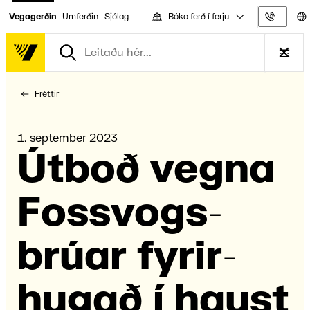
Bóka ferð í ferju
Vegagerðin
Umferðin
Sjólag
Upplýs
Fréttir
1. september 2023
Útboð vegna
Foss­vogs­
brúar fyrir­
hugað í haust