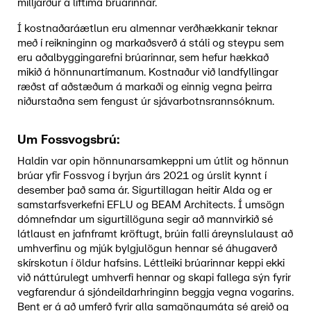
milljarður á líftíma brúarinnar.
Í kostnaðaráætlun eru almennar verðhækkanir teknar
með í reikninginn og markaðsverð á stáli og steypu sem
eru aðalbyggingarefni brúarinnar, sem hefur hækkað
mikið á hönnunartímanum. Kostnaður við landfyllingar
ræðst af aðstæðum á markaði og einnig vegna þeirra
niðurstaðna sem fengust úr sjávarbotnsrannsóknum.
Um Fossvogsbrú:
Haldin var opin hönnunarsamkeppni um útlit og hönnun
brúar yfir Fossvog í byrjun árs 2021 og úrslit kynnt í
desember það sama ár. Sigurtillagan heitir Alda og er
samstarfsverkefni EFLU og BEAM Architects. Í umsögn
dómnefndar um sigurtillöguna segir að mannvirkið sé
látlaust en jafnframt kröftugt, brúin falli áreynslulaust að
umhverfinu og mjúk bylgjulögun hennar sé áhugaverð
skírskotun í öldur hafsins. Léttleiki brúarinnar keppi ekki
við náttúrulegt umhverfi hennar og skapi fallega sýn fyrir
vegfarendur á sjóndeildarhringinn beggja vegna vogarins.
Bent er á að umferð fyrir alla samgöngumáta sé greið og