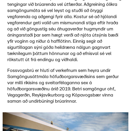
tengingar við brúarenda vel útfærðar. Aðgreining ólíkra
samgöngumáta sé vel leyst og stuðli að öryggi
vegfarenda og aðgengi fyrir alla. Kostur sé að hjólandi
vegfarendur geti valið um mismunandi stíga eftir hraða
og að við göngustíg séu áhugaverðar hugmyndir um
áningarstaði þar sem hægt verði að njóta útsýnis bæði
yfir voginn og niður á hafflötinn. Einnig segir að
sigurtillagan sýni góða heildræna nálgun gagnvart
tæknilegum þáttum hönnunar og að efnisval sé vel
rökstutt út frá endingu og viðhaldi.
Fossvogsbrú er hluti af verkefnum sem heyra undir
Samgöngusáttmála höfuðborgarsvæðisins sem gerður
var milli ríkisins og sveitarfélaganna sex á
höfuðborgarsvæðinu árið 2019. Betri samgöngur ohf.,
Vegagerðin, Reykjavíkurborg og Kópavogsbær vinna
saman að undirbúningi brúarinnar.