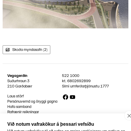
Skoða myndasafn (2)
Vegagerðin
522 1000
Suðurhraun 3
kt.
6802692899
210 Garðabær
Sími umferðarþjónustu
1777
Facebook
YouTube
Laus störf
Persónuvernd og öryggi gagna
Hafa samband
Rafrænir reikningar
Jafnlaunavottun
Græn Skref
Við notum vafrakökur á þessari vefsíðu