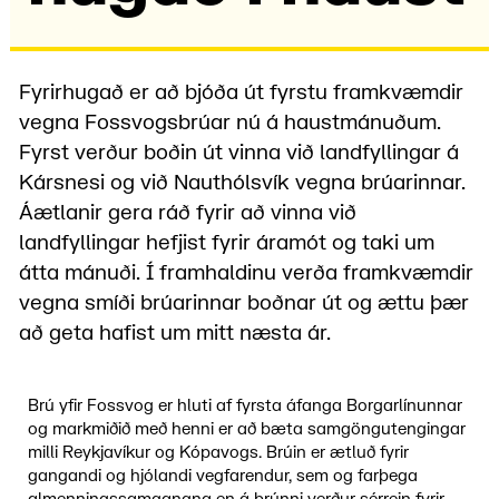
Fyrirhugað er að bjóða út fyrstu framkvæmdir
vegna Fossvogsbrúar nú á haustmánuðum.
Fyrst verður boðin út vinna við landfyllingar á
Kársnesi og við Nauthólsvík vegna brúarinnar.
Áætlanir gera ráð fyrir að vinna við
landfyllingar hefjist fyrir áramót og taki um
átta mánuði. Í framhaldinu verða framkvæmdir
vegna smíði brúarinnar boðnar út og ættu þær
að geta hafist um mitt næsta ár.
Brú yfir Fossvog er hluti af fyrsta áfanga Borgarlínunnar
og markmiðið með henni er að bæta samgöngutengingar
milli Reykjavíkur og Kópavogs. Brúin er ætluð fyrir
gangandi og hjólandi vegfarendur, sem og farþega