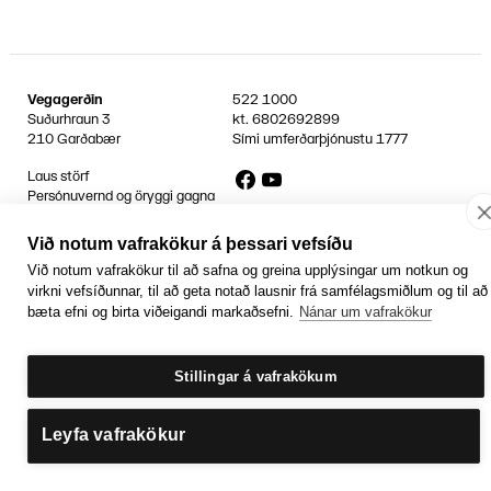
Vegagerðin
522 1000
Suðurhraun 3
kt.
6802692899
210 Garðabær
Sími umferðarþjónustu
1777
Facebook
YouTube
Laus störf
Persónuvernd og öryggi gagna
Hafa samband
Rafrænir reikningar
Við notum vafrakökur á þessari vefsíðu
Við notum vafrakökur til að safna og greina upplýsingar um notkun og
Jafnlaunavottun
Græn Skref
virkni vefsíðunnar, til að geta notað lausnir frá samfélagsmiðlum og til að
bæta efni og birta viðeigandi markaðsefni.
Nánar um vafrakökur
Stillingar á vafrakökum
Leyfa vafrakökur
Getum við aðstoðað