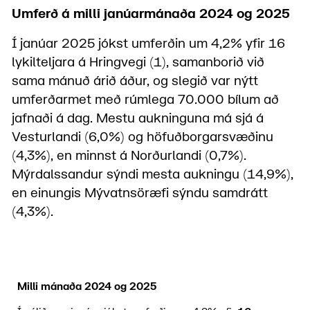
Umferð á milli janúarmánaða 2024 og 2025
Í janúar 2025 jókst umferðin um 4,2% yfir 16
lykilteljara á Hringvegi (1), samanborið við
sama mánuð árið áður, og slegið var nýtt
umferðarmet með rúmlega 70.000 bílum að
jafnaði á dag. Mestu aukninguna má sjá á
Vesturlandi (6,0%) og höfuðborgarsvæðinu
(4,3%), en minnst á Norðurlandi (0,7%).
Mýrdalssandur sýndi mesta aukningu (14,9%),
en einungis Mývatnsöræfi sýndu samdrátt
(4,3%).
Milli mánaða 2024 og 2025