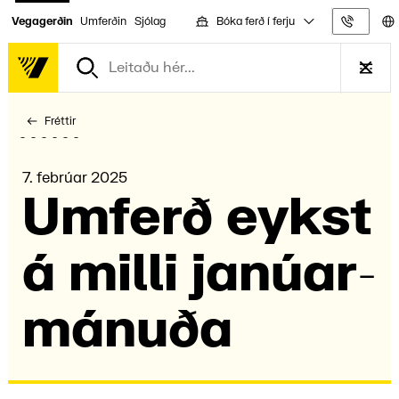
Bóka ferð í ferju
Vegagerðin
Umferðin
Sjólag
Upplýs
Fréttir
7. febrúar 2025
Umferð eykst
á milli janúar­
mánuða