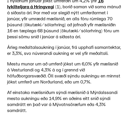
Í nýliðnum janúar jókst umferðin um 4,2% yfir
16
lykilteljara á Hringvegi
(1), borið saman við sama mánuð
á síðasta ári. Þar með var slegið nýtt umferðarmet í
janúar, yfir umrædd mælisnið, en alls fóru rúmlega 70
þúsund (ökutæki/sólarhring) að jafnaði yfir mælisniðin
16 en tæplega 68 þúsund (ökutæki/sólarhring) fóru um
þessi sömu snið í janúar á síðasta ári.
Árleg meðaltalsaukning í janúar, frá upphafi samantektar,
er 3,3%, svo núverandi aukning er vel yfir meðaltali.
Mestu munar um að umferð jókst um 6,0% yfir mælisnið
á Vesturlandi og 4,3% á og í grennd við
höfuðborgarsvæðið. Öll svæði sýndu aukningu en minnst
jókst umferð um Norðurland, eða um 0,7%.
Af einstaka mælisniðum sýndi mælisnið á Mýrdalssandi
mesta aukningu eða 14,9% en aðeins eitt snið sýndi
samdrátt en það var á Mývatnsöræfum eða 4,3%
samdrátt.