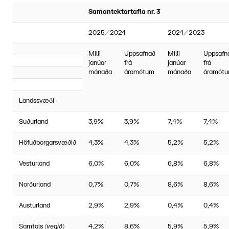
Samantektartafla nr. 3
2025/2024
2024/2023
Milli
Uppsafnað
Milli
Uppsafn
janúar
frá
janúar
frá
mánaða
áramótum
mánaða
áramót
Landssvæði
Suðurland
3,9%
3,9%
7,4%
7,4%
Höfuðborgarsvæðið
4,3%
4,3%
5,2%
5,2%
Vesturland
6,0%
6,0%
6,8%
6,8%
Norðurland
0,7%
0,7%
8,6%
8,6%
Austurland
2,9%
2,9%
0,4%
0,4%
Samtals
(vegið)
4,2%
8,6%
5,9%
5,9%