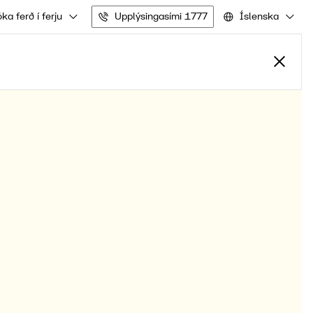
ka ferð í ferju
Upplýsingasími 1777
Íslenska