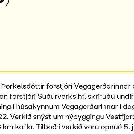
Þorkelsdóttir forstjóri Vegagerðarinnar 
on forstjóri Suðurverks hf. skrifuðu undir
ng í húsakynnum Vegagerðarinnar í dag
2. Verkið snýst um nýbyggingu Vestfja
km kafla. Tilboð í verkið voru opnuð 5. jú