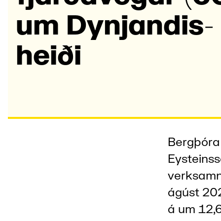
um Dynj­andis­
heiði
Bergþóra 
Eysteinss
verksamni
ágúst 202
á um 12,6 