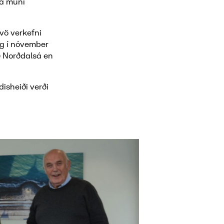
ta muni
Tvö verkefni
og í nóvember
ð Norðdalsá en
isheiði verði