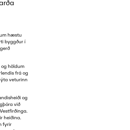
jarða
r um hæstu
ti byggður í
 gerð
um og höldum
lendis frá og
nýta veturinn
andisheiði og
rgþóra við
Vestfirðinga.
r heiðina.
 fyrir