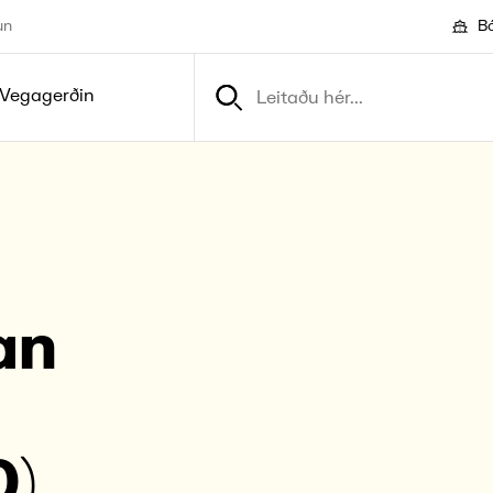
un
Bó
Vegagerðin
an
0)