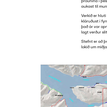
þróunina í þes
aukast til mu
Verkið er hlut
kláruðust í fy
það ár var op
lagt verður sl
Stefnt er að 
lokið um miðja