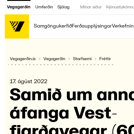
Vegagerðin
Umferðin
Sjólag
Mínar síður
Þjónustukönn
Samgöngukerfið
Ferðaupplýsingar
Verkefnin
Vegagerðin.is
Vegagerðin
Starfsemi
Fréttir
17. ágúst 2022
Samið um ann
áfanga Vest­
fjarða­vegar (6