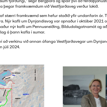
sum fjórðungi,“ segir Bergþóra og spáir því að ferðaþjónus
na þegar framkvæmdum við Vestfjarðaveg verður lokið.
i af stærri framkvæmd sem hefur staðið yfir undanfarin ár. 
rra. Nýr kafli um Dynjandisvog var opnaður í október 2021 
naður nýr kafli um Pennusneiðing, Bíldudalsgatnamót og a
itlag á þann kafla í sumar.
því að verkinu við annan áfanga Vestfjarðavegar um Dynjand
n júlí 2024.