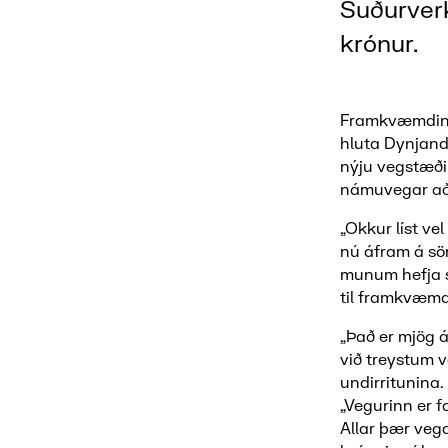
Suðurverk
krónur.
Framkvæmdin 
hluta Dynjandi
nýju vegstæði 
námuvegar að 
„Okkur líst ve
nú áfram á sö
munum hefja s
til framkvæmd
„Það er mjög 
við treystum v
undirritunina
„Vegurinn er f
Allar þær veg