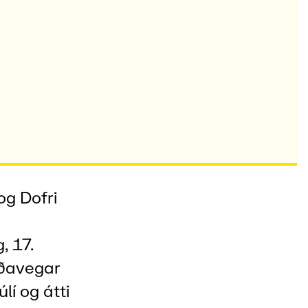
og Dofri
, 17.
rðavegar
lí og átti