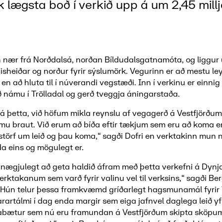
 lægsta boð í verkið upp á um 2,45 mill
nær frá Norðdalsá, norðan Bíldudalsgatnamóta, og liggu
sheiðar og norður fyrir sýslumörk. Vegurinn er að mestu ley
en að hluta til í núverandi vegstæði. Inn í verkinu er einnig
námu í Trölladal og gerð tveggja áningarstaða.
l á þetta, við höfum mikla reynslu af vegagerð á Vestfjörð
mu braut. Við erum að bíða eftir tækjum sem eru að koma er
törf um leið og þau koma,“ sagði Dofri en verktakinn mun 
a eins og mögulegt er.
ánægjulegt að geta haldið áfram með þetta verkefni á Dynj
erktakanum sem varð fyrir valinu vel til verksins,“ sagði Be
. Hún telur þessa framkvæmd gríðarlegt hagsmunamál fyrir 
arartálmi í dag enda margir sem eiga jafnvel daglega leið yfi
abætur sem nú eru framundan á Vestfjörðum skipta sköpum