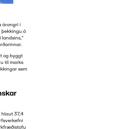
 árangri í
a þekkingu á
 landsins,“
rðarinnar.
tt og byggt
u til marks
ekkingar sem
nskar
 hlaut 37,4
rfsverkefni
rkfræðistofu