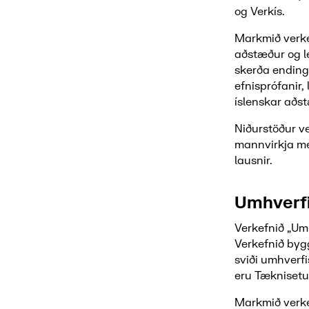
og Verkís.
Markmið verke
aðstæður og l
skerða ending
efnisprófanir
íslenskar aðs
Niðurstöður v
mannvirkja me
lausnir.
Umhverfi
Verkefnið „Umh
Verkefnið byg
sviði umhverf
eru Tæknisetur
Markmið verke