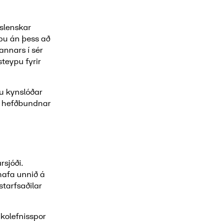
slenskar
ypu án þess að
annars í sér
teypu fyrir
u kynslóðar
n hefðbundnar
rsjóði.
hafa unnið á
tarfsaðilar
kolefnisspor