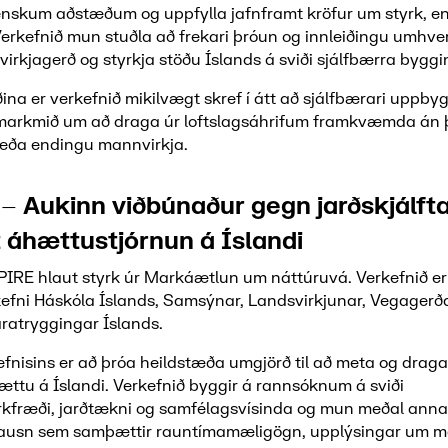
enskum aðstæðum og uppfylla jafnframt kröfur um styrk, e
rkefnið mun stuðla að frekari þróun og innleiðingu umhve
irkjagerð og styrkja stöðu Íslands á sviði sjálfbærra bygg
ina er verkefnið mikilvægt skref í átt að sjálfbærari uppby
 markmið um að draga úr loftslagsáhrifum framkvæmda án 
 eða endingu mannvirkja.
– Aukinn viðbúnaður gegn jarðskjálft
áhættustjórnun á Íslandi
PIRE hlaut styrk úr Markáætlun um náttúruvá. Verkefnið er
efni Háskóla Íslands, Samsýnar, Landsvirkjunar, Vegagerð
atryggingar Íslands.
fnisins er að þróa heildstæða umgjörð til að meta og draga
ættu á Íslandi. Verkefnið byggir á rannsóknum á sviði
erkfræði, jarðtækni og samfélagsvísinda og mun meðal anna
lausn sem samþættir rauntímamæligögn, upplýsingar um m