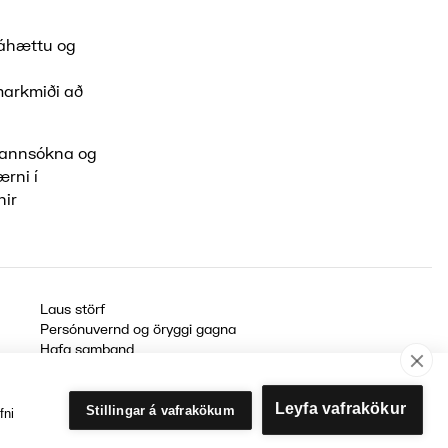
aáhættu og
markmiði að
 rannsókna og
rni í
nir
Laus störf
Persónuvernd og öryggi gagna
Hafa samband
Rafrænir reikningar
Leyfa vafrakökur
Stillingar á vafrakökum
fni
Getum við aðstoðað?