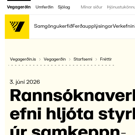
Vegagerðin
Umferðin
Sjólag
Mínar síður
Þjónustukönn
Samgöngukerfið
Ferðaupplýsingar
Verkefnin
Vegagerðin.is
Vegagerðin
Starfsemi
Fréttir
3. júní 2026
Rann­sókna­ver
efni hljóta styr
úr samkeppn­