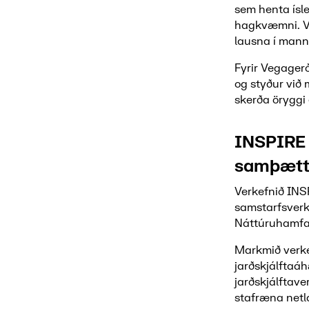
sem henta ísl
hagkvæmni. Ve
lausna í mannv
Fyrir Vegagerð
og styður við
skerða öryggi
INSPIRE 
samþætt 
Verkefnið INS
samstarfsverk
Náttúruhamfar
Markmið verke
jarðskjálftaáh
jarðskjálftav
stafræna net