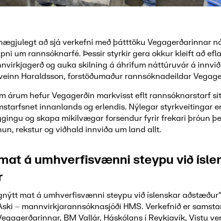
ánægjulegt að sjá verkefni með þátttöku Vegagerðarinnar ná
ni um rannsóknarfé. Þessir styrkir gera okkur kleift að efl
nvirkjagerð og auka skilning á áhrifum náttúruvár á innviði
Sveinn Haraldsson, forstöðumaður rannsóknadeildar Vegage
 árum hefur Vegagerðin markvisst eflt rannsóknarstarf si
starfsnet innanlands og erlendis. Nýlegar styrkveitingar er
ingu og skapa mikilvægar forsendur fyrir frekari þróun þ
nun, rekstur og viðhald innviða um land allt.
mat á umhverfisvænni steypu við ísle
r
gnýtt mat á umhverfisvænni steypu við íslenskar aðstæður“
r Aski – mannvirkjarannsóknasjóði HMS. Verkefnið er samsta
Vegagerðarinnar, BM Vallár, Háskólans í Reykjavík, Vistu ve