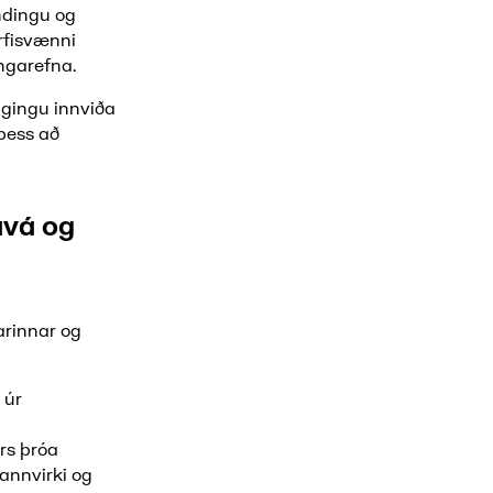
ndingu og
rfisvænni
ingarefna.
ggingu innviða
þess að
avá og
arinnar og
 úr
rs þróa
annvirki og