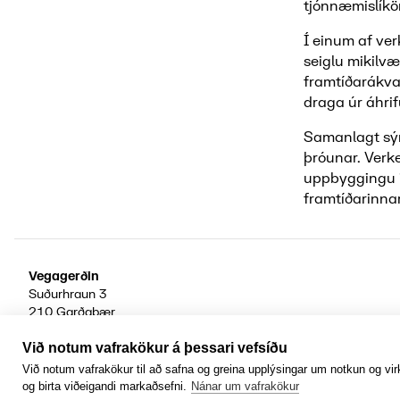
tjónnæmislíkön 
Í einum af ve
seiglu mikilvæ
framtíðarákva
draga úr áhri
Samanlagt sýn
þróunar. Verk
uppbyggingu in
framtíðarinnar
Vegagerðin
Suðurhraun 3
210 Garðabær
Við notum vafrakökur á þessari vefsíðu
Facebook
YouTube
Við notum vafrakökur til að safna og greina upplýsingar um notkun og virk
og birta viðeigandi markaðsefni.
Nánar um vafrakökur