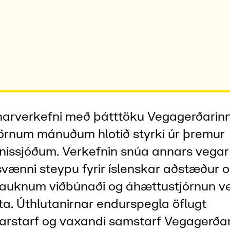
arverkefni með þátttöku Vegagerðarin
örnum mánuðum hlotið styrki úr þremur
issjóðum. Verkefnin snúa annars vegar
vænni steypu fyrir íslenskar aðstæður o
 auknum viðbúnaði og áhættustjórnun v
fta. Úthlutanirnar endurspegla öflugt
rstarf og vaxandi samstarf Vegagerðar