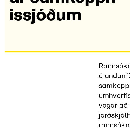
issjóð­um
Rannsókn
á undanf
samkeppn
umhverfis
vegar að
jarðskjál
rannsókna