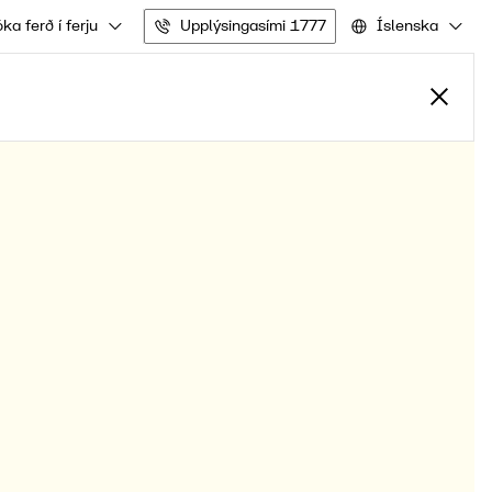
ka ferð í ferju
Upplýsingasími 1777
Íslenska