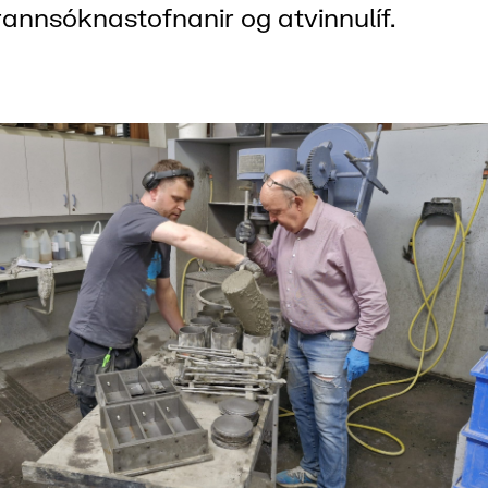
rannsóknastofnanir og atvinnulíf.