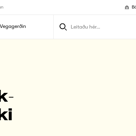
un
Bó
Vegagerðin
k­
ki