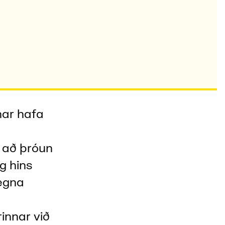
nar hafa
 að þróun
g hins
egna
innar við