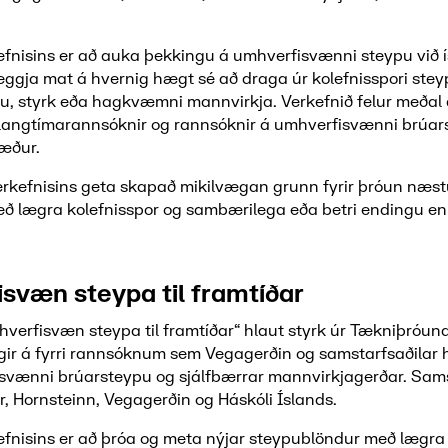
fnisins er að auka þekkingu á umhverfisvænni steypu við í
eggja mat á hvernig hægt sé að draga úr kolefnisspori ste
u, styrk eða hagkvæmni mannvirkja. Verkefnið felur meðal 
, langtímarannsóknir og rannsóknir á umhverfisvænni brúars
tæður.
erkefnisins geta skapað mikilvægan grunn fyrir þróun næst
ð lægra kolefnisspor og sambærilega eða betri endingu e
svæn steypa til framtíðar
verfisvæn steypa til framtíðar“ hlaut styrk úr Tækniþróuna
gir á fyrri rannsóknum sem Vegagerðin og samstarfsaðilar 
isvænni brúarsteypu og sjálfbærrar mannvirkjagerðar. Sams
, Hornsteinn, Vegagerðin og Háskóli Íslands.
fnisins er að þróa og meta nýjar steypublöndur með lægra 