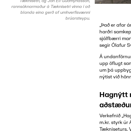
Tæknisetri, og Jón Elí Guðmyndsson,
rannsóknarmaður á Tæknisetri vinna í að
blanda eina gerð af umhverfisvænni
brúarsteypu.
„Það er afar 
harðri samkepp
sjálfbærri man
segir Ólafur 
Á undanförnum
upp öflugt sam
um þá uppbygg
nýtist við hön
Hagnýtt 
aðstæðu
Verkefnið „Ha
m.kr. styrk ú
Tækniseturs, 