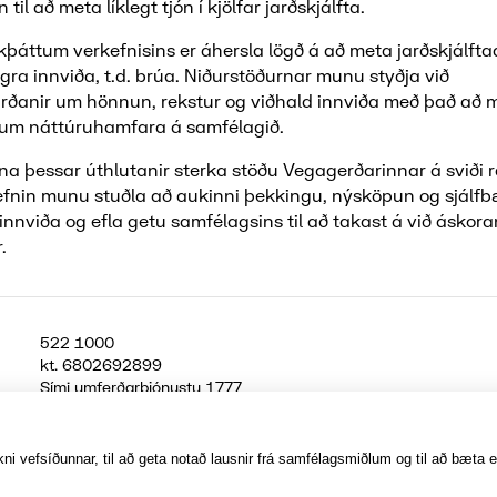
til að meta líklegt tjón í kjölfar jarðskjálfta.
rkþáttum verkefnisins er áhersla lögð á að meta jarðskjálft
gra innviða, t.d. brúa. Niðurstöðurnar munu styðja við
rðanir um hönnun, rekstur og viðhald innviða með það að 
fum náttúruhamfara á samfélagið.
a þessar úthlutanir sterka stöðu Vegagerðarinnar á sviði
efnin munu stuðla að aukinni þekkingu, nýsköpun og sjálfbæ
nviða og efla getu samfélagsins til að takast á við áskora
.
522 1000
kt.
6802692899
Sími umferðarþjónustu
1777
Jafnlaunavottun
Græn Skref
ni vefsíðunnar, til að geta notað lausnir frá samfélagsmiðlum og til að bæta e