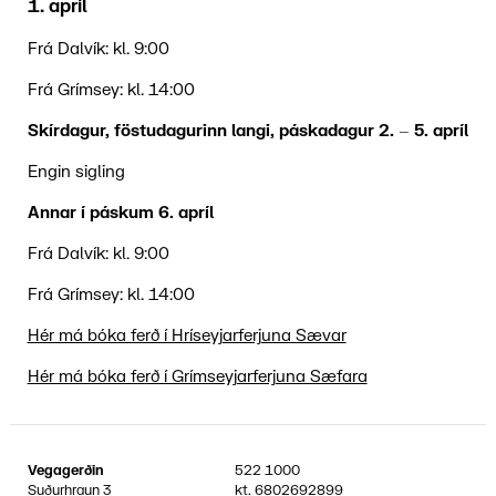
1. apríl
Frá Dalvík: kl. 9:00
Frá Grímsey: kl. 14:00
Skírdagur, föstudagurinn langi, páskadagur 2. – 5. apríl
Engin sigling
Annar í páskum 6. apríl
Frá Dalvík: kl. 9:00
Frá Grímsey: kl. 14:00
Hér má bóka ferð í Hríseyjarferjuna Sævar
Hér má bóka ferð í Grímseyjarferjuna Sæfara
Vegagerðin
522 1000
Suðurhraun 3
kt.
6802692899