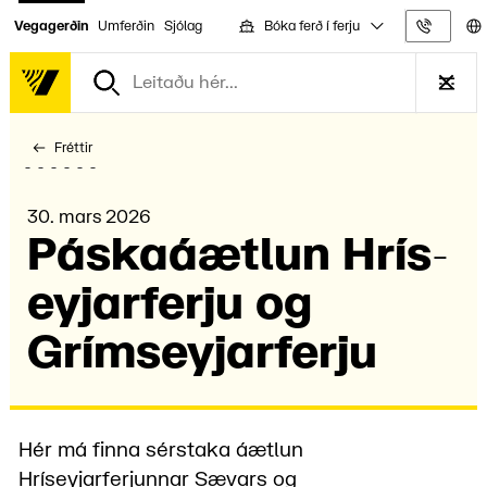
Bóka ferð í ferju
Vegagerðin
Umferðin
Sjólag
Upplýs
Fréttir
30. mars 2026
Páska­áætl­un Hrís­
eyjar­ferju og
Gríms­eyjar­ferju
Hér má finna sérstaka áætlun
Hríseyjarferjunnar Sævars og