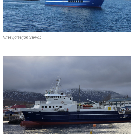
Hríseyjarferjan Sævar.